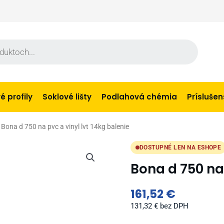
 profily
Soklové lišty
Podlahová chémia
Prísluše
 Bona d 750 na pvc a vinyl lvt 14kg balenie
DOSTUPNÉ LEN NA ESHOPE
Bona d 750 na 
161,52
€
131,32
€
bez DPH