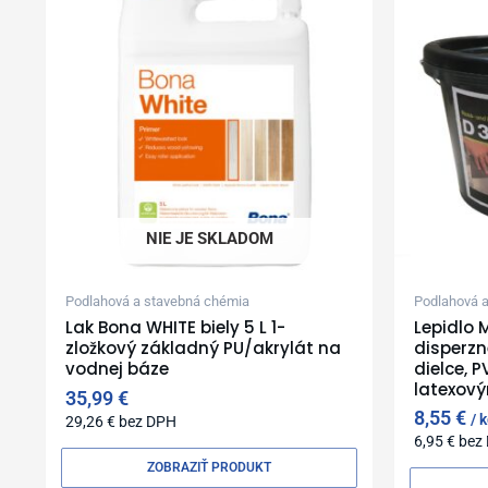
NIE JE SKLADOM
Podlahová a stavebná chémia
Podlahová 
Lak Bona WHITE biely 5 L 1-
Lepidlo M
zložkový základný PU/akrylát na
disperzn
vodnej báze
dielce, P
latexov
35,99
€
8,55
€
k
29,26
€
bez DPH
6,95
€
bez
ZOBRAZIŤ PRODUKT