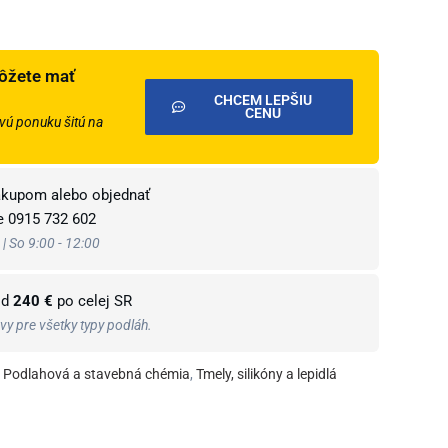
ôžete mať
CHCEM LEPŠIU
CENU
ú ponuku šitú na
ákupom alebo objednať
te
0915 732 602
 | So 9:00 - 12:00
od
240 €
po celej SR
y pre všetky typy podláh.
Podlahová a stavebná chémia
,
Tmely, silikóny a lepidlá