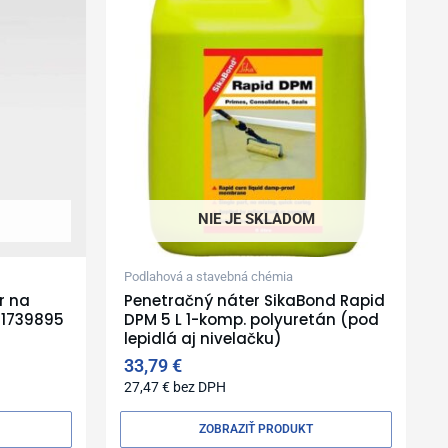
NIE JE SKLADOM
Podlahová a stavebná chémia
r na
Penetračný náter SikaBond Rapid
, 1739895
DPM 5 L 1-komp. polyuretán (pod
lepidlá aj nivelačku)
33,79
€
27,47
€
bez DPH
ZOBRAZIŤ PRODUKT