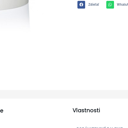
Zdieľať
Whats
Vlastnosti
ie