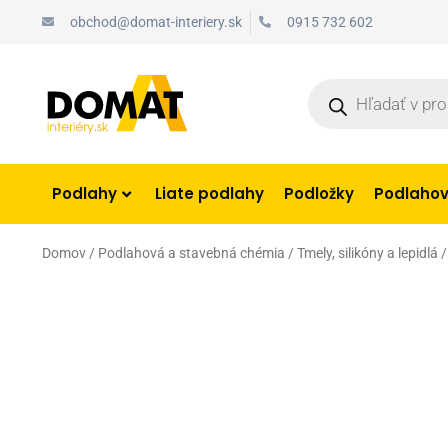
Preskočiť
obchod@domat-interiery.sk
0915 732 602
na
obsah
Products
search
Podlahy
Liate podlahy
Podložky
Podlahové
Domov
/
Podlahová a stavebná chémia
/
Tmely, silikóny a lepidlá
/