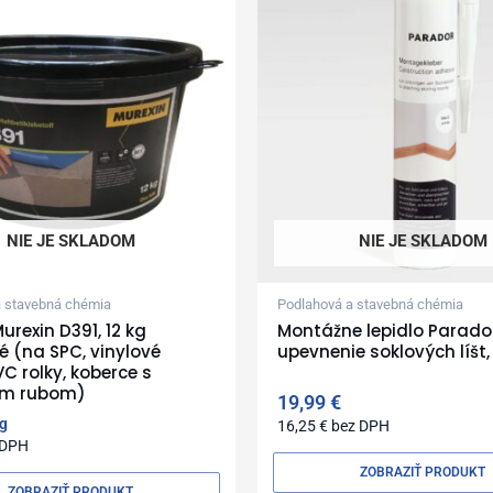
NIE JE SKLADOM
NIE JE SKLADOM
a stavebná chémia
Podlahová a stavebná chémia
urexin D391, 12 kg
Montážne lepidlo Parado
é (na SPC, vinylové
upevnenie soklových líšt
VC rolky, koberce s
ým rubom)
19,99
€
g
16,25
€
bez DPH
 DPH
ZOBRAZIŤ PRODUKT
ZOBRAZIŤ PRODUKT