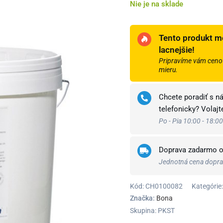
Nie je na sklade
Tento produkt m
lacnejšie!
Pripravíme vám cenov
mieru.
Chcete poradiť s n
telefonicky? Volaj
Po - Pia 10:00 - 18:00
Doprava zadarmo 
Jednotná cena doprav
Kód:
CH0100082
Kategórie:
Značka:
Bona
Skupina: PKST