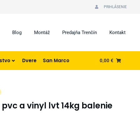
PRIHLÁSENIE
Blog
Montáž
Predajňa Trenčín
Kontakt
nstvo
Dvere
San Marco
0,00
€
pvc a vinyl lvt 14kg balenie