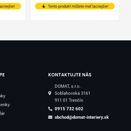
acnejšie!
Tento produkt môžete mať lacnejšie!
PE
KONTAKTUJTE NÁS
DOMAT, s.r.o.
Soblahovská 3161
nky
911 01 Trenčín
ienky
0915 732 602
lár
obchod@domat-interiery.sk