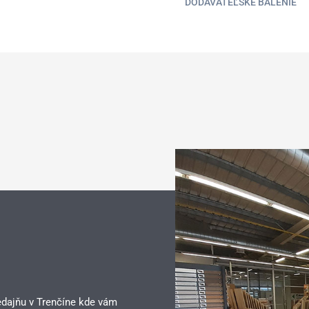
DODÁVATEĽSKÉ BALENIE
edajňu v Trenčíne kde vám