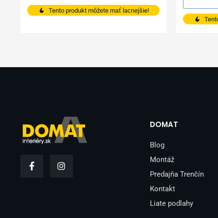
Tento produkt môžete mať lacnejšie!
Tent
DOMAT
Blog
F
I
Montáž
a
n
Predajňa Trenčín
c
s
e
t
Kontakt
b
a
o
g
Liate podlahy
o
r