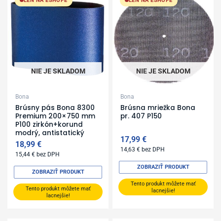
LEN NA ESHOPE
LEN NA ESHOPE
NIE JE SKLADOM
NIE JE SKLADOM
Bona
Bona
Brúsny pás Bona 8300
Brúsna mriežka Bona
Premium 200×750 mm
pr. 407 P150
P100 zirkón+korund
modrý, antistatický
17,99
€
18,99
€
14,63
€
bez DPH
15,44
€
bez DPH
ZOBRAZIŤ PRODUKT
ZOBRAZIŤ PRODUKT
Tento produkt môžete mať
Tento produkt môžete mať
lacnejšie!
lacnejšie!