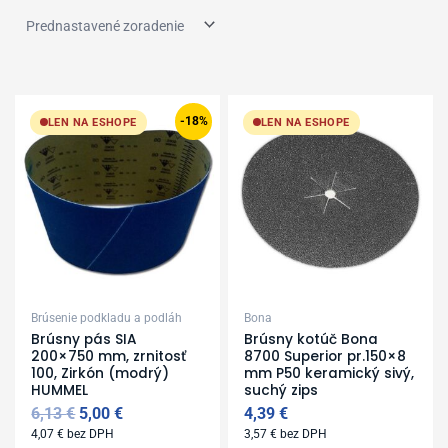
Cena
Zobraziť produkty v akcii
Original
Current
price
price
-18%
LEN NA ESHOPE
LEN NA ESHOPE
was:
is:
6,13 €.
5,00 €.
Brúsenie podkladu a podláh
Bona
Brúsny pás SIA
Brúsny kotúč Bona
200×750 mm, zrnitosť
8700 Superior pr.150×8
100, Zirkón (modrý)
mm P50 keramický sivý,
HUMMEL
suchý zips
6,13
€
5,00
€
4,39
€
4,07
€
bez DPH
3,57
€
bez DPH