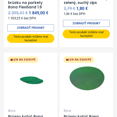
brúsku na parkety
zelený, suchý zips
Bona FlexiSand 1.9
2,79
€
1,80
€
2 395,41
€
1 849,00
€
1,46
€
bez DPH
1 503,25
€
bez DPH
ZOBRAZIŤ PRODUKT
ZOBRAZIŤ PRODUKT
Tento produkt môžete mať
lacnejšie!
Tento produkt môžete mať
lacnejšie!
LEN NA ESHOPE
LEN NA ESHOPE
Bona
Bona
Brúsny kotúč Bona
Brúsny kotúč Bona