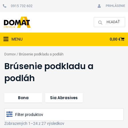
Preskočiť
0915 732 602
PRIHLÁSENIE
na
obsah
CAR
0,00
€
MENU
Domov
/ Brúsenie podkladu a podláh
Brúsenie podkladu a
podláh
Bona
Sia Abrasives
Filter produktov
Zobrazených 1–24 z 27 výsledkov