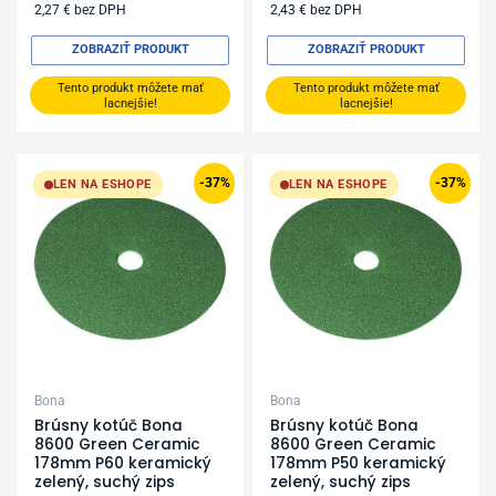
2,27
€
bez DPH
2,43
€
bez DPH
ZOBRAZIŤ PRODUKT
ZOBRAZIŤ PRODUKT
Tento produkt môžete mať
Tento produkt môžete mať
lacnejšie!
lacnejšie!
Original
Current
Original
Current
price
price
price
price
-37%
-37%
LEN NA ESHOPE
LEN NA ESHOPE
was:
is:
was:
is:
3,19 €.
2,00 €.
3,19 €.
2,00 €.
Bona
Bona
Brúsny kotúč Bona
Brúsny kotúč Bona
8600 Green Ceramic
8600 Green Ceramic
178mm P60 keramický
178mm P50 keramický
zelený, suchý zips
zelený, suchý zips