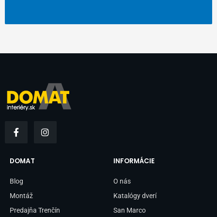
F
I
a
n
c
s
e
t
b
a
DOMAT
INFORMÁCIE
o
g
o
r
Blog
O nás
k
a
-
m
Montáž
Katalógy dverí
f
Predajňa Trenčín
San Marco