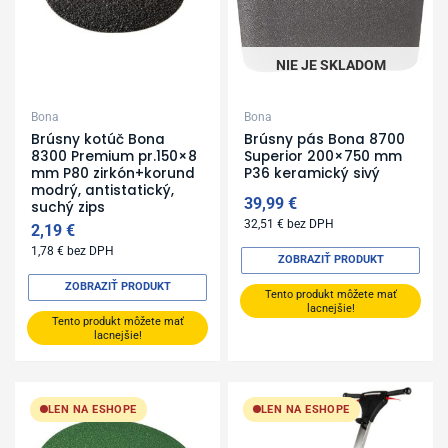
NIE JE SKLADOM
Bona
Bona
Brúsny kotúč Bona
Brúsny pás Bona 8700
8300 Premium pr.150×8
Superior 200×750 mm
mm P80 zirkón+korund
P36 keramický sivý
modrý, antistatický,
39,99
€
suchý zips
32,51
€
bez DPH
2,19
€
1,78
€
bez DPH
ZOBRAZIŤ PRODUKT
ZOBRAZIŤ PRODUKT
Tento produkt môžete mať
lacnejšie!
Tento produkt môžete mať
lacnejšie!
LEN NA ESHOPE
LEN NA ESHOPE