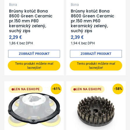
Bona
Bona
Brúsny kotúč Bona
Brúsny kotúč Bona
8600 Green Ceramic
8600 Green Ceramic
pr.150 mm P80
pr.150 mm P60
keramický zelený,
keramický zelený,
suchý zips
suchý zips
2,29
€
2,39
€
1,86
€
bez DPH
1,94
€
bez DPH
ZOBRAZIŤ PRODUKT
ZOBRAZIŤ PRODUKT
Tento produkt môžete mať
Tento produkt môžete mať
lacnejšie!
lacnejšie!
Original
Current
Original
Current
price
price
price
price
-61%
-58%
LEN NA ESHOPE
LEN NA ESHOPE
was:
is:
was:
is:
1
390,00 €.
399,99 €.
169,00 €.
005,19 €.