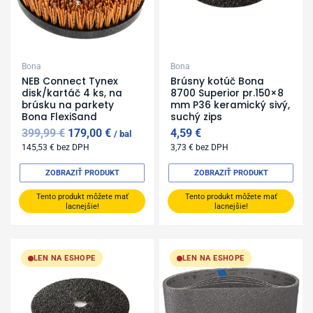
Bona
Bona
NEB Connect Tynex
Brúsny kotúč Bona
disk/kartáč 4 ks, na
8700 Superior pr.150×8
brúsku na parkety
mm P36 keramický sivý,
Bona FlexiSand
suchý zips
399,99
€
179,00
€
4,59
€
bal
145,53
€
bez DPH
3,73
€
bez DPH
ZOBRAZIŤ PRODUKT
ZOBRAZIŤ PRODUKT
Tento produkt môžete mať
Tento produkt môžete mať
lacnejšie!
lacnejšie!
LEN NA ESHOPE
LEN NA ESHOPE