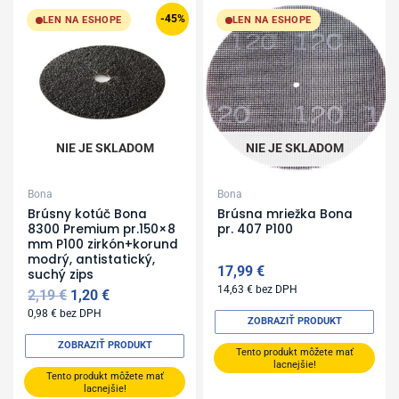
Original
Current
price
price
-45%
LEN NA ESHOPE
LEN NA ESHOPE
was:
is:
2,19 €.
1,20 €.
NIE JE SKLADOM
NIE JE SKLADOM
Bona
Bona
Brúsny kotúč Bona
Brúsna mriežka Bona
8300 Premium pr.150×8
pr. 407 P100
mm P100 zirkón+korund
modrý, antistatický,
17,99
€
suchý zips
14,63
€
bez DPH
2,19
€
1,20
€
0,98
€
bez DPH
ZOBRAZIŤ PRODUKT
ZOBRAZIŤ PRODUKT
Tento produkt môžete mať
lacnejšie!
Tento produkt môžete mať
lacnejšie!