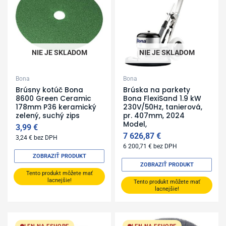
NIE JE SKLADOM
NIE JE SKLADOM
Bona
Bona
Brúsny kotúč Bona
Brúska na parkety
8600 Green Ceramic
Bona FlexiSand 1.9 kW
178mm P36 keramický
230V/50Hz, tanierová,
zelený, suchý zips
pr. 407mm, 2024
Model,
3,99
€
7 626,87
€
3,24
€
bez DPH
6 200,71
€
bez DPH
ZOBRAZIŤ PRODUKT
ZOBRAZIŤ PRODUKT
Tento produkt môžete mať
lacnejšie!
Tento produkt môžete mať
lacnejšie!