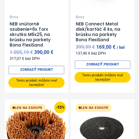
Bona
Bona
NEB vnútorné
NEB Connect Metal
ozubenie+6x Torx
disk/kartáč 4 ks, na
skrutka M6x25, na
brúsku na parkety
brúsku na parkety
Bona FlexiSand
Bona FlexiSand
399,99
€
169,00
€
bal
1 005,19
€
390,00
€
137,40
€
bez DPH
317,07
€
bez DPH
ZOBRAZIŤ PRODUKT
ZOBRAZIŤ PRODUKT
Tento produkt môžete mať
lacnejšie!
Tento produkt môžete mať
lacnejšie!
Original
Current
price
price
-55%
LEN NA ESHOPE
LEN NA ESHOPE
was:
is:
399,99 €.
179,00 €.