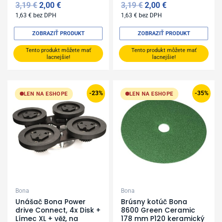
3,19
€
2,00
€
3,19
€
2,00
€
1,63
€
bez DPH
1,63
€
bez DPH
ZOBRAZIŤ PRODUKT
ZOBRAZIŤ PRODUKT
Tento produkt môžete mať
Tento produkt môžete mať
lacnejšie!
lacnejšie!
Original
Current
Original
Current
price
price
price
price
-23%
-35%
LEN NA ESHOPE
LEN NA ESHOPE
was:
is:
was:
is:
2
1
2,79 €.
1,80 €.
395,41 €.
849,00 €.
Bona
Bona
Unášač Bona Power
Brúsny kotúč Bona
drive Connect, 4x Disk +
8600 Green Ceramic
Límec XL + věž, na
178 mm P120 keramický