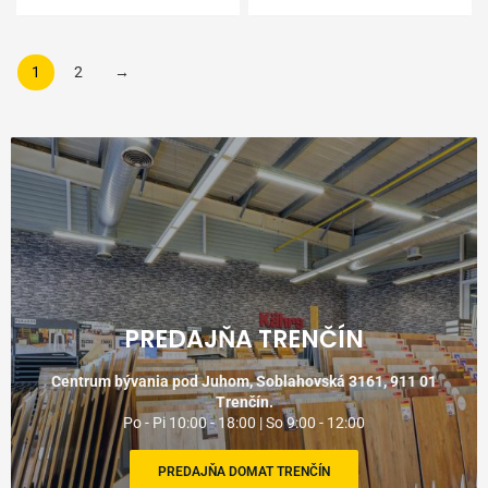
1
2
→
PREDAJŇA TRENČÍN
Centrum bývania pod Juhom, Soblahovská 3161, 911 01
Trenčín.
Po - Pi 10:00 - 18:00 | So 9:00 - 12:00
PREDAJŇA DOMAT TRENČÍN