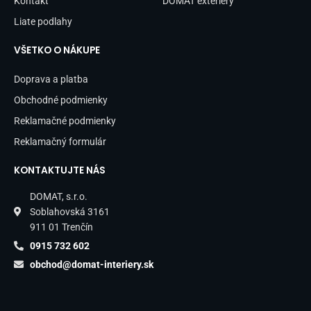
Kontakt
DOMAT exteriéry
Liate podlahy
VŠETKO O NÁKUPE
Doprava a platba
Obchodné podmienky
Reklamačné podmienky
Reklamačný formulár
KONTAKTUJTE NÁS
DOMAT, s.r.o.
Soblahovská 3161
911 01 Trenčín
0915 732 602
obchod@domat-interiery.sk