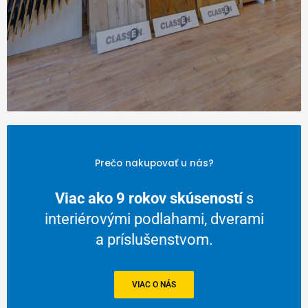
Prečo nakupovať u nás?
Viac ako 9 rokov skúseností
s
V
interiérovými podlahami, dverami
a príslušenstvom.
VIAC O NÁS