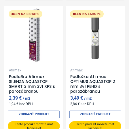
LEN NA ESHOPE
LEN NA ESHOPE
Afirmax
Afirmax
Podložka Afirmax
Podložka Afirmax
SILENZA AQUASTOP
OPTIMUS AQUASTOP 2
SMART 3 mm 3v1 XPS s
mm 3v1 PEHD s
parozábranou
parozábranou
2,39
€
3,49
€
m2
m2
1,94
€
bez DPH
2,84
€
bez DPH
ZOBRAZIŤ PRODUKT
ZOBRAZIŤ PRODUKT
Tento produkt môžete mať
Tento produkt môžete mať
lacnejšie!
lacnejšie!