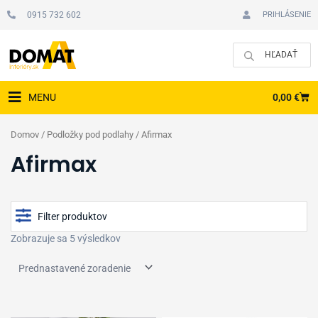
Preskočiť
0915 732 602
PRIHLÁSENIE
na
obsah
CAR
0,00
€
MENU
Domov
/
Podložky pod podlahy
/ Afirmax
Afirmax
Filter produktov
Zobrazuje sa 5 výsledkov
Cena
Zobraziť produkty v akcii