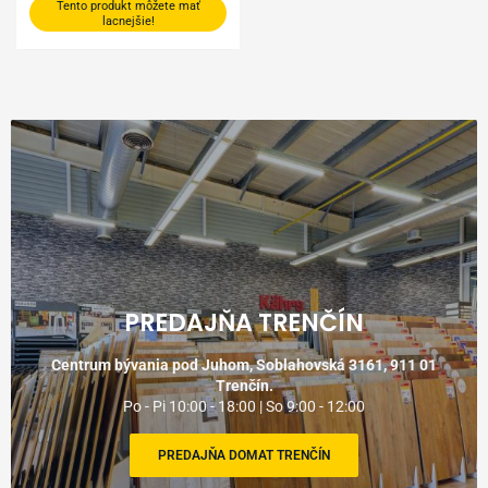
Tento produkt môžete mať
lacnejšie!
PREDAJŇA TRENČÍN
Centrum bývania pod Juhom, Soblahovská 3161, 911 01
Trenčín.
Po - Pi 10:00 - 18:00 | So 9:00 - 12:00
PREDAJŇA DOMAT TRENČÍN