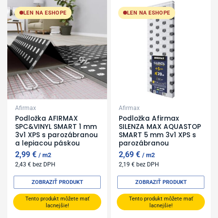
LEN NA ESHOPE
LEN NA ESHOPE
Afirmax
Afirmax
Podložka AFIRMAX
Podložka Afirmax
SPC&VINYL SMART 1 mm
SILENZA MAX AQUASTOP
3v1 XPS s parozábranou
SMART 5 mm 3v1 XPS s
a lepiacou páskou
parozábranou
2,99
€
2,69
€
m2
m2
2,43
€
bez DPH
2,19
€
bez DPH
ZOBRAZIŤ PRODUKT
ZOBRAZIŤ PRODUKT
Tento produkt môžete mať
Tento produkt môžete mať
lacnejšie!
lacnejšie!