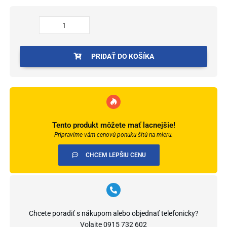
polish
leštenka
na
tvrdé
povrchy
PRIDAŤ DO KOŠÍKA
1l
balenie
Tento produkt môžete mať lacnejšie!
Pripravíme vám cenovú ponuku šitú na mieru.
CHCEM LEPŠIU CENU
Chcete poradiť s nákupom alebo objednať telefonicky?
Volajte
0915 732 602