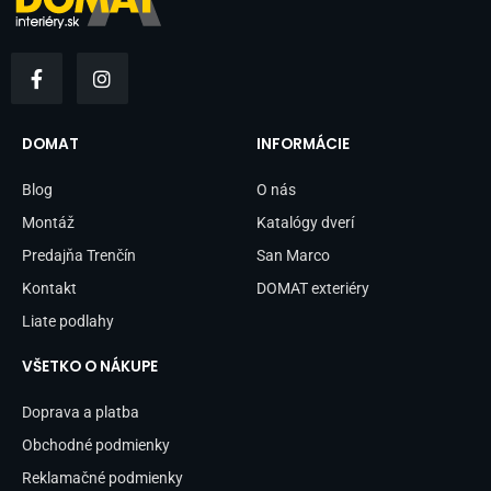
F
I
a
n
c
s
e
t
b
a
DOMAT
INFORMÁCIE
o
g
o
r
Blog
O nás
k
a
-
m
Montáž
Katalógy dverí
f
Predajňa Trenčín
San Marco
Kontakt
DOMAT exteriéry
Liate podlahy
VŠETKO O NÁKUPE
Doprava a platba
Obchodné podmienky
Reklamačné podmienky