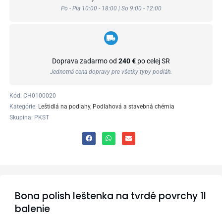
Po - Pia 10:00 - 18:00 | So 9:00 - 12:00
Doprava zadarmo od
240 €
po celej SR
Jednotná cena dopravy pre všetky typy podláh.
Kód:
CH0100020
Kategórie:
Leštidlá na podlahy
,
Podlahová a stavebná chémia
Skupina: PKST
Bona polish leštenka na tvrdé povrchy 1l
balenie