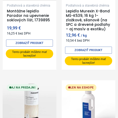
Podlahová a stavebná chémia
Podlahová a stavebná chémia
Montážne lepidlo
Lepidlo Murexin X-Bond
Parador na upevnenie
MS-K539, 16 kg 1-
soklových líšt, 1739895
zložkové, silanové (na
SPC a drevené podlahy
19,99
€
– aj masív a exotiku)
16,25
€
bez DPH
12,96
€
kg
10,54
€
bez DPH
ZOBRAZIŤ PRODUKT
ZOBRAZIŤ PRODUKT
Tento produkt môžete mať
lacnejšie!
Tento produkt môžete mať
lacnejšie!
AJ NA PREDAJNI
LEN NA ESHOPE