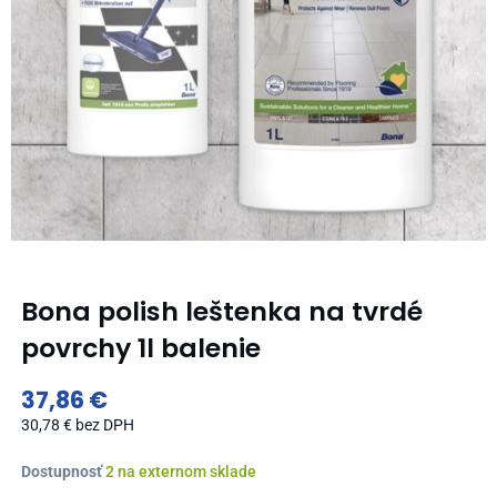
Bona polish leštenka na tvrdé
povrchy 1l balenie
37,86
€
30,78
€
bez DPH
množstvo
Dostupnosť
2 na externom sklade
Bona