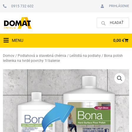
Preskočiť
0915 732 602
PRIHLÁSENIE
na
obsah
CAR
0,00
€
MENU
Domov
/
Podlahová a stavebná chémia
/
Leštidlá na podlahy
/ Bona polish
leštenka na tvrdé povrchy 1l balenie