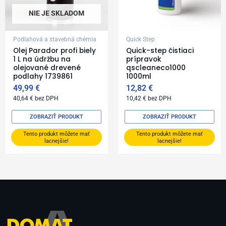
NIE JE SKLADOM
Podlahová a stavebná chémia
Quick Step
Olej Parador profi biely
Quick-step čistiaci
1 L na údržbu na
prípravok
olejované drevené
qscleaneco1000
podlahy 1739861
1000ml
49,99
€
12,82
€
40,64
€
bez DPH
10,42
€
bez DPH
ZOBRAZIŤ PRODUKT
ZOBRAZIŤ PRODUKT
Tento produkt môžete mať
Tento produkt môžete mať
lacnejšie!
lacnejšie!