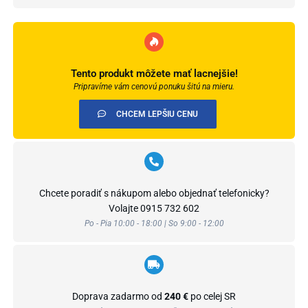
dlažbu
-
náhradná
náplň
850ml
Tento produkt môžete mať lacnejšie!
Pripravíme vám cenovú ponuku šitú na mieru.
CHCEM LEPŠIU CENU
Chcete poradiť s nákupom alebo objednať telefonicky?
Volajte
0915 732 602
Po - Pia 10:00 - 18:00 | So 9:00 - 12:00
Doprava zadarmo od
240 €
po celej SR