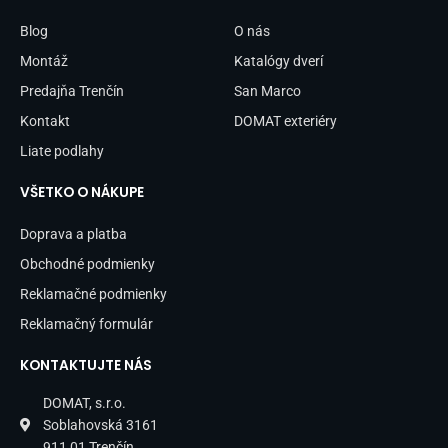
o
g
o
r
Blog
O nás
k
a
-
m
Montáž
Katalógy dverí
f
Predajňa Trenčín
San Marco
Kontakt
DOMAT exteriéry
Liate podlahy
VŠETKO O NÁKUPE
Doprava a platba
Obchodné podmienky
Reklamačné podmienky
Reklamačný formulár
KONTAKTUJTE NÁS
DOMAT, s.r.o.
Soblahovská 3161
911 01 Trenčín