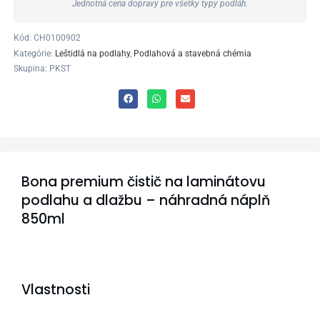
Jednotná cena dopravy pre všetky typy podláh.
Kód:
CH0100902
Kategórie:
Leštidlá na podlahy
,
Podlahová a stavebná chémia
Skupina: PKST
Bona premium čistič na laminátovu
podlahu a dlažbu – náhradná náplň
850ml
Vlastnosti