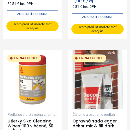
1,00
€
kg
32,51
€
bez DPH
0,81
€
bez DPH
ZOBRAZIŤ PRODUKT
ZOBRAZIŤ PRODUKT
Tento produkt môžete mať
Tento produkt môžete mať
lacnejšie!
lacnejšie!
LEN NA ESHOPE
LEN NA ESHOPE
Podlahová a stavebná chémia
Čistenie a ošetrenie podláh
Utierky Sika Cleaning
Opravná sada egger
Wipes-100 vlhčené, 50
dekor mix & fill dark