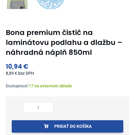
Bona premium čistič na
laminátovu podlahu a dlažbu –
náhradná náplň 850ml
10,94
€
8,89
€
bez DPH
množstvo
Dostupnosť
17 na externom sklade
Bona
premium
čistič
na
laminátovu
podlahu
PRIDAŤ DO KOŠÍKA
a