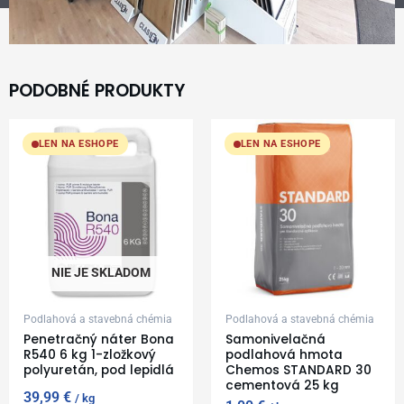
PODOBNÉ PRODUKTY
LEN NA ESHOPE
LEN NA ESHOPE
NIE JE SKLADOM
Podlahová a stavebná chémia
Podlahová a stavebná chémia
Penetračný náter Bona
Samonivelačná
R540 6 kg 1-zložkový
podlahová hmota
polyuretán, pod lepidlá
Chemos STANDARD 30
cementová 25 kg
39,99
€
kg