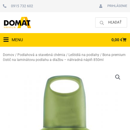
Preskočiť
0915 732 602
PRIHLÁSENIE
na
obsah
CAR
0,00
€
MENU
Domov
/
Podlahová a stavebná chémia
/
Leštidlá na podlahy
/ Bona premium
čistič na laminátovu podlahu a dlažbu – náhradná náplň 850ml