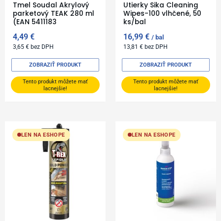
Tmel Soudal Akrylový
Utierky Sika Cleaning
parketový TEAK 280 ml
Wipes-100 vlhčené, 50
(EAN 5411183
ks/bal
4,49
€
16,99
€
bal
3,65
€
bez DPH
13,81
€
bez DPH
ZOBRAZIŤ PRODUKT
ZOBRAZIŤ PRODUKT
Tento produkt môžete mať
Tento produkt môžete mať
lacnejšie!
lacnejšie!
LEN NA ESHOPE
LEN NA ESHOPE