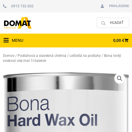
Preskočiť
0915 732 602
PRIHLÁSENIE
na
obsah
CAR
0,00
€
MENU
Domov
/
Podlahová a stavebná chémia
/
Leštidlá na podlahy
/ Bona tvrdý
voskový olej mat 1l balenie