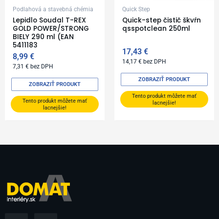
Podlahová a stavebná chémia
Quick Step
Lepidlo Soudal T-REX
Quick-step čistič škvŕn
GOLD POWER/STRONG
qsspotclean 250ml
BIELY 290 ml (EAN
5411183
17,43
€
8,99
€
14,17
€
bez DPH
7,31
€
bez DPH
ZOBRAZIŤ PRODUKT
ZOBRAZIŤ PRODUKT
Tento produkt môžete mať
Tento produkt môžete mať
lacnejšie!
lacnejšie!
F
I