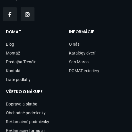
F
I
a
n
c
s
e
t
b
a
DOMAT
INFORMÁCIE
o
g
o
r
Blog
O nás
k
a
-
m
Montáž
Katalógy dverí
f
Predajňa Trenčín
San Marco
Kontakt
DOMAT exteriéry
Liate podlahy
VŠETKO O NÁKUPE
Doprava a platba
Obchodné podmienky
Reklamačné podmienky
Reklamačný formulár