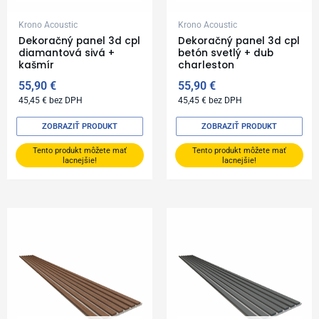
Krono Acoustic
Krono Acoustic
Dekoračný panel 3d cpl
Dekoračný panel 3d cpl
diamantová sivá +
betón svetlý + dub
kašmír
charleston
55,90
€
55,90
€
45,45
€
bez DPH
45,45
€
bez DPH
ZOBRAZIŤ PRODUKT
ZOBRAZIŤ PRODUKT
Tento produkt môžete mať
Tento produkt môžete mať
lacnejšie!
lacnejšie!