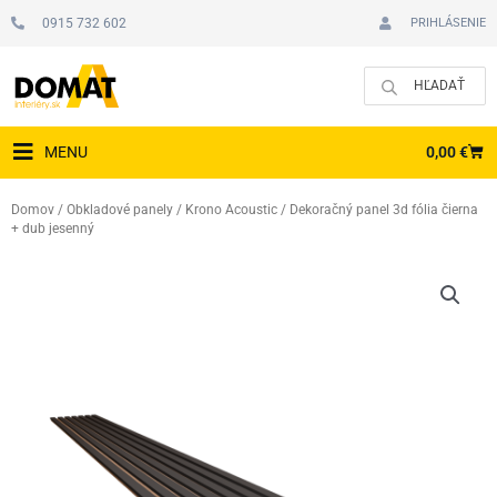
Preskočiť
0915 732 602
PRIHLÁSENIE
na
obsah
CAR
0,00
€
MENU
Domov
/
Obkladové panely
/
Krono Acoustic
/ Dekoračný panel 3d fólia čierna
+ dub jesenný