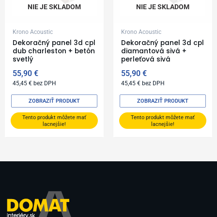
NIE JE SKLADOM
NIE JE SKLADOM
Krono Acoustic
Krono Acoustic
Dekoračný panel 3d cpl
Dekoračný panel 3d cpl
dub charleston + betón
diamantová sivá +
svetlý
perleťová sivá
55,90
€
55,90
€
45,45
€
bez DPH
45,45
€
bez DPH
ZOBRAZIŤ PRODUKT
ZOBRAZIŤ PRODUKT
Tento produkt môžete mať
Tento produkt môžete mať
lacnejšie!
lacnejšie!