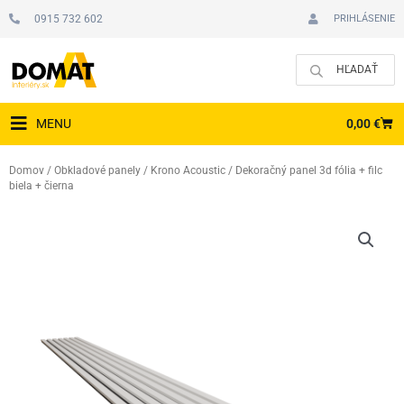
Preskočiť
0915 732 602
PRIHLÁSENIE
na
obsah
CAR
0,00
€
MENU
Domov
/
Obkladové panely
/
Krono Acoustic
/ Dekoračný panel 3d fólia + filc
biela + čierna