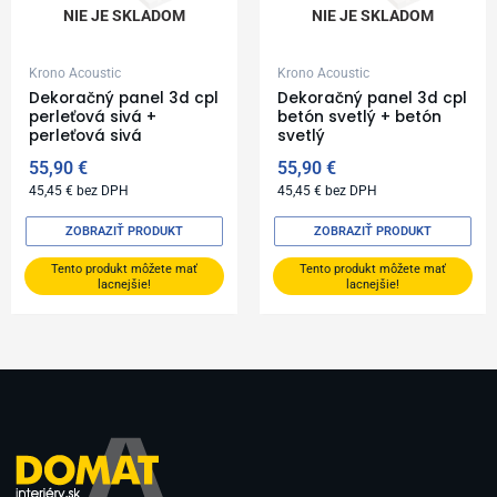
NIE JE SKLADOM
NIE JE SKLADOM
Krono Acoustic
Krono Acoustic
Dekoračný panel 3d cpl
Dekoračný panel 3d cpl
perleťová sivá +
betón svetlý + betón
perleťová sivá
svetlý
55,90
€
55,90
€
45,45
€
bez DPH
45,45
€
bez DPH
ZOBRAZIŤ PRODUKT
ZOBRAZIŤ PRODUKT
Tento produkt môžete mať
Tento produkt môžete mať
lacnejšie!
lacnejšie!