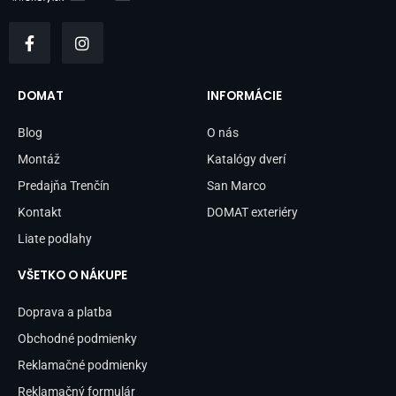
F
I
a
n
c
s
e
t
b
a
DOMAT
INFORMÁCIE
o
g
o
r
Blog
O nás
k
a
-
m
Montáž
Katalógy dverí
f
Predajňa Trenčín
San Marco
Kontakt
DOMAT exteriéry
Liate podlahy
VŠETKO O NÁKUPE
Doprava a platba
Obchodné podmienky
Reklamačné podmienky
Reklamačný formulár