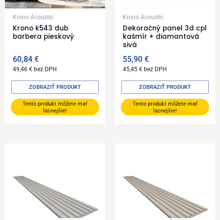
Krono Acoustic
Krono Acoustic
Krono k543 dub
Dekoračný panel 3d cpl
barbera pieskový
kašmír + diamantová
sivá
60,84
€
55,90
€
49,46
€
bez DPH
45,45
€
bez DPH
ZOBRAZIŤ PRODUKT
ZOBRAZIŤ PRODUKT
Tento produkt môžete mať
Tento produkt môžete mať
lacnejšie!
lacnejšie!