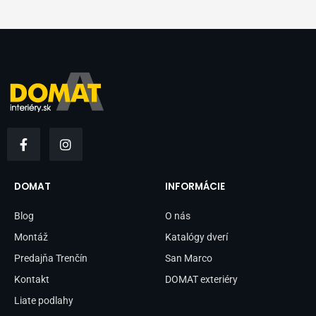
F
I
a
n
c
s
e
t
b
a
DOMAT
INFORMÁCIE
o
g
o
r
Blog
O nás
k
a
-
m
Montáž
Katalógy dverí
f
Predajňa Trenčín
San Marco
Kontakt
DOMAT exteriéry
Liate podlahy