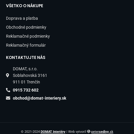
VŠETKO O NÁKUPE
Doprava a platba
Obchodné podmienky
Reklamačné podmienky
Reklamačný formulár
KONTAKTUJTE NÁS
DOMAT, s.r.o.
Soblahovská 3161
911 01 Trenčín
0915 732 602
obchod@domat-interiery.sk
© 2021-2024
DOMAT Interiéry
| Web vytvoril
peter
sedivy
.sk