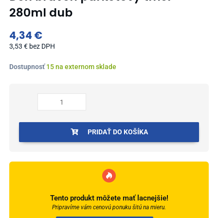
280ml dub
4,34
€
3,53
€
bez DPH
množstvo
Dostupnosť
15 na externom sklade
Den
braven
parketový
tmel
280ml
dub
PRIDAŤ DO KOŠÍKA
Tento produkt môžete mať lacnejšie!
Pripravíme vám cenovú ponuku šitú na mieru.