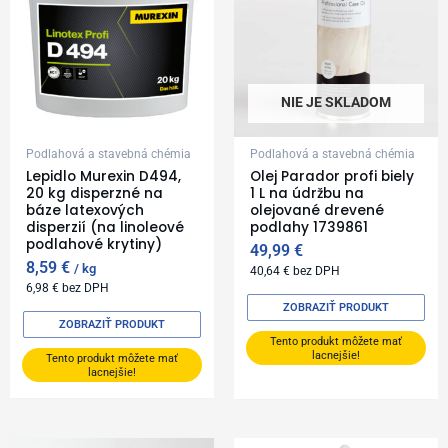
NIE JE SKLADOM
Podlahová a stavebná chémia
Podlahová a stavebná chémia
Lepidlo Murexin D494,
Olej Parador profi biely
20 kg disperzné na
1 L na údržbu na
báze latexových
olejované drevené
disperzií (na linoleové
podlahy 1739861
podlahové krytiny)
49,99
€
8,59
€
kg
40,64
€
bez DPH
6,98
€
bez DPH
ZOBRAZIŤ PRODUKT
ZOBRAZIŤ PRODUKT
Tento produkt môžete mať
lacnejšie!
Tento produkt môžete mať
lacnejšie!