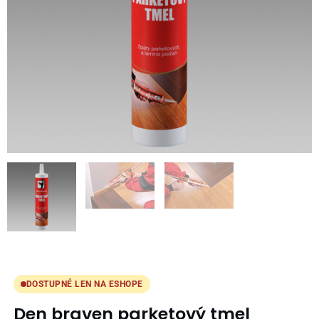
DOSTUPNÉ LEN NA ESHOPE
Den braven parketový tmel