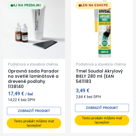
AJ NA PREDAJNI
LEN NA ESHOPE
Podlahová a stavebná chémia
Podlahová a stavebná chémia
Opravná sada Parador
Tmel Soudal Akrylový
na svetlé laminátové a
BIELY 280 ml (EAN
drevené podlahy
5411183
1138140
3,49
€
17,49
€
bal
2,84
€
bez DPH
14,22
€
bez DPH
ZOBRAZIŤ PRODUKT
ZOBRAZIŤ PRODUKT
Tento produkt môžete mať
Tento produkt môžete mať
lacnejšie!
lacnejšie!