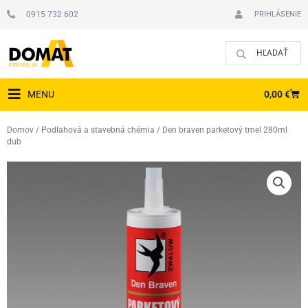
Preskočiť
0915 732 602
PRIHLÁSENIE
na
obsah
CAR
0,00
€
MENU
Domov
/
Podlahová a stavebná chémia
/ Den braven parketový tmel 280ml
dub