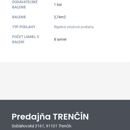
DODÁVATEĽSKÉ
1 bal
BALENIE
BALENIE
2,74m2
TYP PODLAHY
Rigidná vinylová podlaha
POČET LAMIEL V
8 lamiel
BALENÍ
Predajňa TRENČÍN
Soblahovská 3161,
91101 Trenčín.