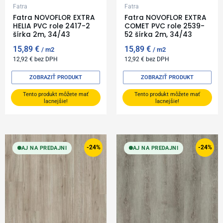
Fatra
Fatra
Fatra NOVOFLOR EXTRA
Fatra NOVOFLOR EXTRA
HELIA PVC role 2417-2
COMET PVC role 2539-
šírka 2m, 34/43
52 šírka 2m, 34/43
15,89
€
15,89
€
m2
m2
12,92
€
bez DPH
12,92
€
bez DPH
ZOBRAZIŤ PRODUKT
ZOBRAZIŤ PRODUKT
Tento produkt môžete mať
Tento produkt môžete mať
lacnejšie!
lacnejšie!
Original
Current
Original
Current
price
price
price
price
-24%
-24%
AJ NA PREDAJNI
AJ NA PREDAJNI
was:
is:
was:
is:
24,99 €.
18,99 €.
24,99 €.
18,99 €.