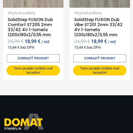
Vinylové podlahy
Vinylové podlahy
SolidStep FUSION Dub
SolidStep FUSION Dub
Comfort ST205 2mm
Vibe ST201 2mm 33/42
33/42 4V 1-lamela
4V 1-lamela
1200x180x2/0,55 mm
1200x180x2/0,55 mm
24,99
€
18,99
€
24,99
€
18,99
€
m2
m2
15,44
€
bez DPH
15,44
€
bez DPH
ZOBRAZIŤ PRODUKT
ZOBRAZIŤ PRODUKT
Tento produkt môžete mať
Tento produkt môžete mať
lacnejšie!
lacnejšie!