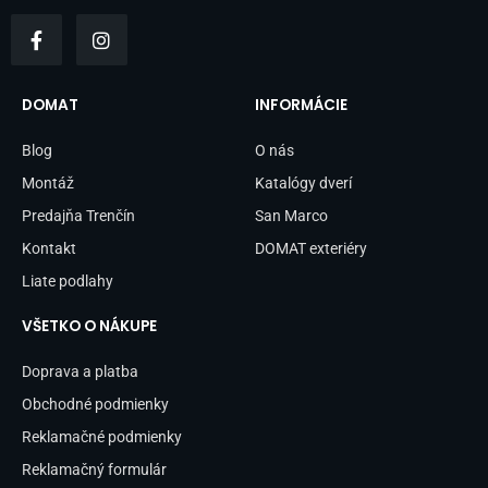
F
I
a
n
c
s
e
t
b
a
DOMAT
INFORMÁCIE
o
g
o
r
Blog
O nás
k
a
-
m
Montáž
Katalógy dverí
f
Predajňa Trenčín
San Marco
Kontakt
DOMAT exteriéry
Liate podlahy
VŠETKO O NÁKUPE
Doprava a platba
Obchodné podmienky
Reklamačné podmienky
Reklamačný formulár