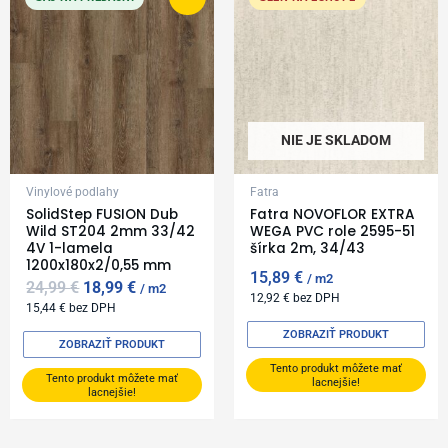
was:
is:
24,99 €.
18,99 €.
NIE JE SKLADOM
Vinylové podlahy
Fatra
SolidStep FUSION Dub
Fatra NOVOFLOR EXTRA
Wild ST204 2mm 33/42
WEGA PVC role 2595-51
4V 1-lamela
šírka 2m, 34/43
1200x180x2/0,55 mm
15,89
€
m2
24,99
€
18,99
€
m2
12,92
€
bez DPH
15,44
€
bez DPH
ZOBRAZIŤ PRODUKT
ZOBRAZIŤ PRODUKT
Tento produkt môžete mať
Tento produkt môžete mať
lacnejšie!
lacnejšie!