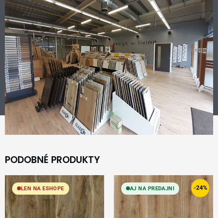
PODOBNÉ PRODUKTY
Original
Current
price
price
-24%
LEN NA ESHOPE
AJ NA PREDAJNI
was:
is:
24,99 €.
18,99 €.