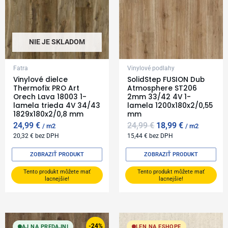
NIE JE SKLADOM
Fatra
Vinylové podlahy
Vinylové dielce
SolidStep FUSION Dub
Thermofix PRO Art
Atmosphere ST206
Orech Lava 18003 1-
2mm 33/42 4V 1-
lamela trieda 4V 34/43
lamela 1200x180x2/0,55
1829x180x2/0,8 mm
mm
24,99
€
24,99
€
18,99
€
m2
m2
20,32
€
bez DPH
15,44
€
bez DPH
ZOBRAZIŤ PRODUKT
ZOBRAZIŤ PRODUKT
Tento produkt môžete mať
Tento produkt môžete mať
lacnejšie!
lacnejšie!
Original
Current
price
price
-24%
AJ NA PREDAJNI
LEN NA ESHOPE