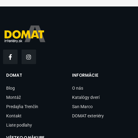
F
I
a
n
c
s
e
t
b
a
DOMAT
INFORMÁCIE
o
g
o
r
Blog
O nás
k
a
-
m
Montáž
Katalógy dverí
f
Predajňa Trenčín
San Marco
Kontakt
DOMAT exteriéry
Liate podlahy
VŠETKO O NÁKUPE