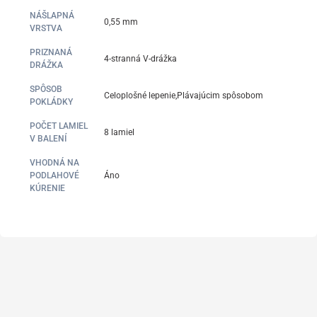
NÁŠLAPNÁ
0,55 mm
VRSTVA
PRIZNANÁ
4-stranná V-drážka
DRÁŽKA
SPÔSOB
Celoplošné lepenie,Plávajúcim spôsobom
POKLÁDKY
POČET LAMIEL
8 lamiel
V BALENÍ
VHODNÁ NA
PODLAHOVÉ
Áno
KÚRENIE