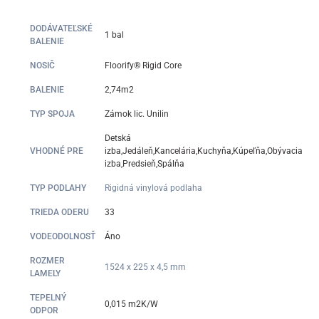
DODÁVATEĽSKÉ
1 bal
BALENIE
NOSIČ
Floorify® Rigid Core
BALENIE
2,74m2
TYP SPOJA
Zámok lic. Unilin
Detská
VHODNÉ PRE
izba,Jedáleň,Kancelária,Kuchyňa,Kúpeľňa,Obývacia
izba,Predsieň,Spálňa
TYP PODLAHY
Rigidná vinylová podlaha
TRIEDA ODERU
33
VODEODOLNOSŤ
Áno
ROZMER
1524 x 225 x 4,5 mm
LAMELY
TEPELNÝ
0,015 m2K/W
ODPOR