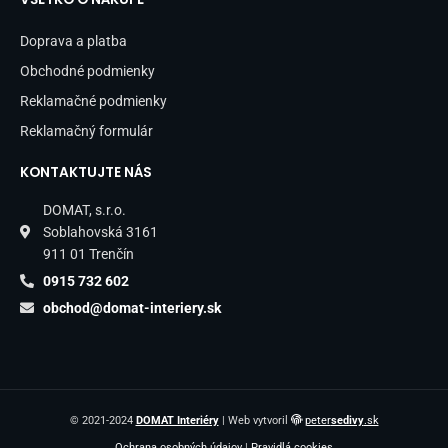
Doprava a platba
Obchodné podmienky
Reklamačné podmienky
Reklamačný formulár
KONTAKTUJTE NÁS
DOMAT, s.r.o.
Soblahovská 3161
911 01 Trenčín
0915 732 602
obchod@domat-interiery.sk
© 2021-2024
DOMAT Interiéry
| Web vytvoril
peter
sedivy
.sk
Ochrana osobných údajov
|
Pravidlá cookies