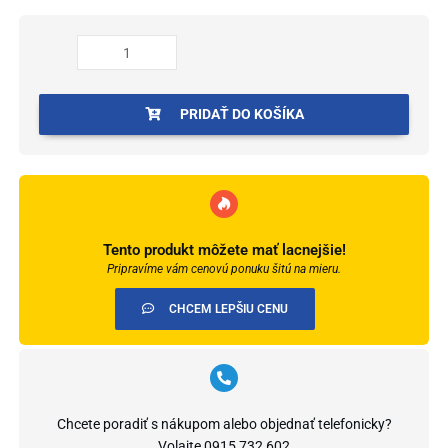
Krono
k688
dub
canella
natural
PRIDAŤ DO KOŠÍKA
Tento produkt môžete mať lacnejšie!
Pripravíme vám cenovú ponuku šitú na mieru.
CHCEM LEPŠIU CENU
Chcete poradiť s nákupom alebo objednať telefonicky?
Volajte
0915 732 602