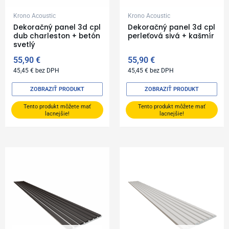
Krono Acoustic
Krono Acoustic
Dekoračný panel 3d cpl
Dekoračný panel 3d cpl
dub charleston + betón
perleťová sivá + kašmír
svetlý
55,90
€
55,90
€
45,45
€
bez DPH
45,45
€
bez DPH
ZOBRAZIŤ PRODUKT
ZOBRAZIŤ PRODUKT
Tento produkt môžete mať
Tento produkt môžete mať
lacnejšie!
lacnejšie!