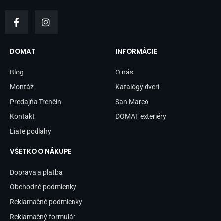
F
I
a
n
c
s
e
t
b
a
DOMAT
INFORMÁCIE
o
g
o
r
Blog
O nás
k
a
-
m
Montáž
Katalógy dverí
f
Predajňa Trenčín
San Marco
Kontakt
DOMAT exteriéry
Liate podlahy
VŠETKO O NÁKUPE
Doprava a platba
Obchodné podmienky
Reklamačné podmienky
Reklamačný formulár