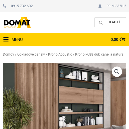
Preskočiť
0915 732 602
PRIHLÁSENIE
na
obsah
CAR
0,00
€
MENU
Domov
/
Obkladové panely
/
Krono Acoustic
/ Krono k688 dub canella natural