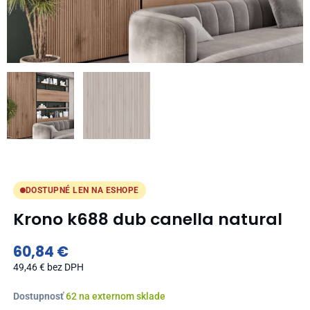
DOSTUPNÉ LEN NA ESHOPE
Krono k688 dub canella natural
60,84
€
49,46
€
bez DPH
množstvo
Dostupnosť
62 na externom sklade