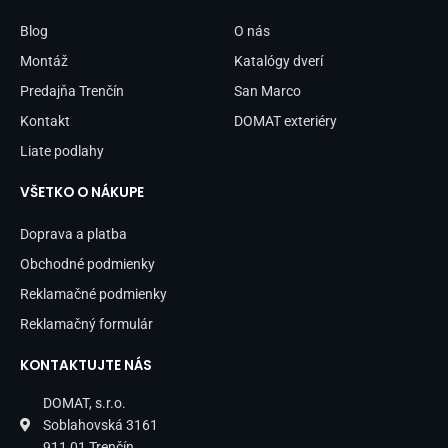
o
g
o
r
Blog
O nás
k
a
-
m
Montáž
Katalógy dverí
f
Predajňa Trenčín
San Marco
Kontakt
DOMAT exteriéry
Liate podlahy
VŠETKO O NÁKUPE
Doprava a platba
Obchodné podmienky
Reklamačné podmienky
Reklamačný formulár
KONTAKTUJTE NÁS
DOMAT, s.r.o.
Soblahovská 3161
911 01 Trenčín