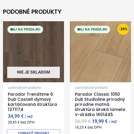
PODOBNÉ PRODUKTY
Original
Current
price
price
-26%
AJ NA PREDAJNI
AJ NA PREDAJNI
was:
is:
26,99 €.
19,99 €.
NIE JE SKLADOM
Laminátové podlahy
Laminátové podlahy
Parador Trendtime 6
Parador Classic 1050
Dub Castell dymový
Dub Studioline prírodný
kartáčovaná štruktúra
prírodne matná
1371174
štruktúra široká lamela
V-drážka 1601445
34,99
€
m2
26,99
€
19,99
€
m2
28,45
€
bez DPH
16,25
€
bez DPH
ZOBRAZIŤ PRODUKT