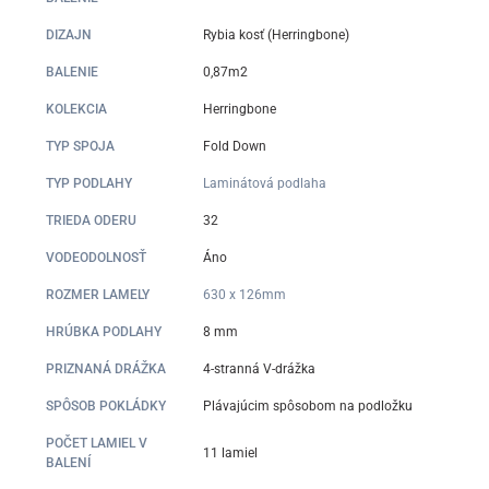
DIZAJN
Rybia kosť (Herringbone)
BALENIE
0,87m2
KOLEKCIA
Herringbone
TYP SPOJA
Fold Down
TYP PODLAHY
Laminátová podlaha
TRIEDA ODERU
32
VODEODOLNOSŤ
Áno
ROZMER LAMELY
630 x 126mm
HRÚBKA PODLAHY
8 mm
PRIZNANÁ DRÁŽKA
4-stranná V-drážka
SPÔSOB POKLÁDKY
Plávajúcim spôsobom na podložku
POČET LAMIEL V
11 lamiel
BALENÍ