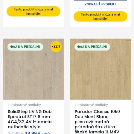
ZOBRAZIŤ PRODUKT
Tento produkt môžete mať
lacnejšie!
Tento produkt môžete mať
lacnejšie!
Original
Current
price
price
-22%
AJ NA PREDAJNI
AJ NA PREDAJNI
was:
is:
17,99 €.
13,99 €.
Laminátové podlahy
Laminátové podlahy
SolidStep LIVING Dub
Parador Classic 1050
Spectral ST17 8 mm
Dub Mont Blanc
AC4/32 4V 1-lamela,
pieskový matná
authentic style
prírodná štruktúra
široká lamela 1L M4V
17,99
€
13,99
€
m2