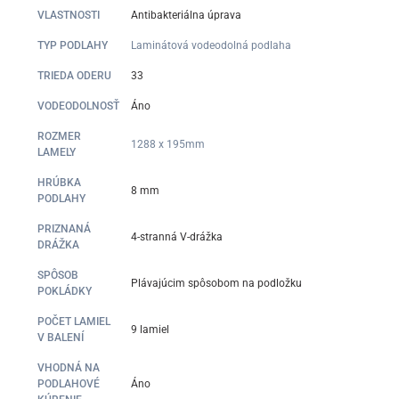
VLASTNOSTI
Antibakteriálna úprava
TYP PODLAHY
Laminátová vodeodolná podlaha
TRIEDA ODERU
33
VODEODOLNOSŤ
Áno
ROZMER
1288 x 195mm
LAMELY
HRÚBKA
8 mm
PODLAHY
PRIZNANÁ
4-stranná V-drážka
DRÁŽKA
SPÔSOB
Plávajúcim spôsobom na podložku
POKLÁDKY
POČET LAMIEL
9 lamiel
V BALENÍ
VHODNÁ NA
PODLAHOVÉ
Áno