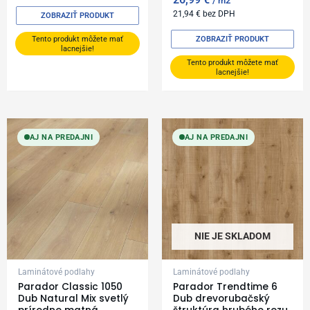
m2
21,94
€
bez DPH
ZOBRAZIŤ PRODUKT
ZOBRAZIŤ PRODUKT
Tento produkt môžete mať
lacnejšie!
Tento produkt môžete mať
lacnejšie!
AJ NA PREDAJNI
AJ NA PREDAJNI
NIE JE SKLADOM
Laminátové podlahy
Laminátové podlahy
Parador Classic 1050
Parador Trendtime 6
Dub Natural Mix svetlý
Dub drevorubačský