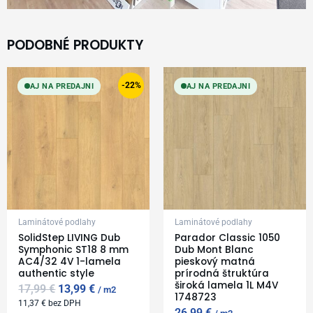
PODOBNÉ PRODUKTY
Original
Current
price
price
-22%
AJ NA PREDAJNI
AJ NA PREDAJNI
was:
is:
17,99 €.
13,99 €.
Laminátové podlahy
Laminátové podlahy
SolidStep LIVING Dub
Parador Classic 1050
Symphonic ST18 8 mm
Dub Mont Blanc
AC4/32 4V 1-lamela
pieskový matná
authentic style
prírodná štruktúra
široká lamela 1L M4V
17,99
€
13,99
€
m2
1748723
11,37
€
bez DPH
26,99
€