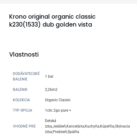
Krono original organic classic
k230(1533) dub golden vista
Vlastnosti
DODÁVATEĽSKÉ
1 bal
BALENIE
BALENIE
2,26m2
KOLEKCIA
Organic Classic
TYP SPOJA
1clic 2go pure +
Detská
VHODNÉ PRE
izba,Jedáleň,Kancelária,Kuchyňa,Kúpeľňa,Obývacia
izba,Predsieň,Spálňa