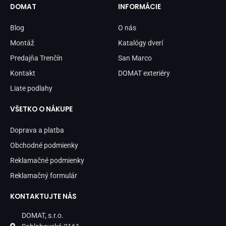
b
a
DOMAT
INFORMÁCIE
o
g
o
r
Blog
O nás
k
a
-
m
Montáž
Katalógy dverí
f
Predajňa Trenčín
San Marco
Kontakt
DOMAT exteriéry
Liate podlahy
VŠETKO O NÁKUPE
Doprava a platba
Obchodné podmienky
Reklamačné podmienky
Reklamačný formulár
KONTAKTUJTE NÁS
DOMAT, s.r.o.