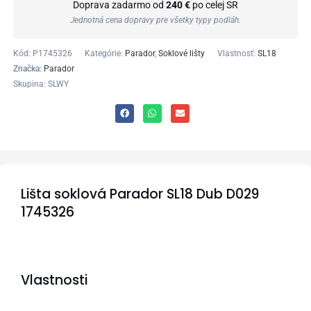
Doprava zadarmo od
240 €
po celej SR
Jednotná cena dopravy pre všetky typy podláh.
Kód:
P1745326
Kategórie:
Parador
,
Soklové lišty
Vlastnosť:
SL18
Značka:
Parador
Skupina: SLWY
Lišta soklová Parador SL18 Dub D029
1745326
Vlastnosti