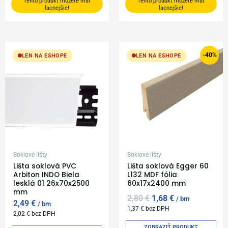
Tento produkt môžete mať
Tento produkt môžete mať
lacnejšie!
lacnejšie!
Original
Current
price
price
-40%
LEN NA ESHOPE
LEN NA ESHOPE
was:
is:
2,80 €.
1,68 €.
Soklové lišty
Soklové lišty
Lišta soklová PVC
Lišta soklová Egger 60
Arbiton INDO Biela
L132 MDF fólia
lesklá 01 26x70x2500
60x17x2400 mm
mm
2,80
€
1,68
€
bm
2,49
€
bm
1,37
€
bez DPH
2,02
€
bez DPH
ZOBRAZIŤ PRODUKT