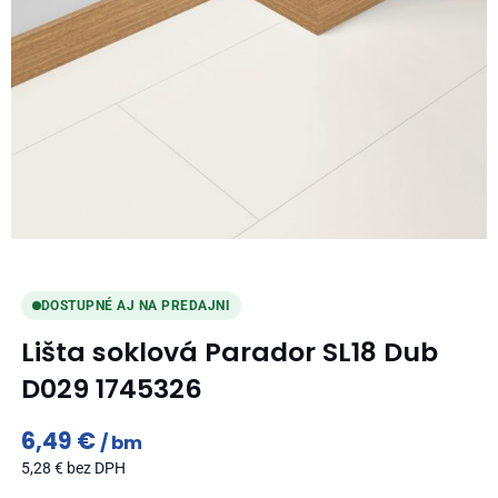
DOSTUPNÉ AJ NA PREDAJNI
Lišta soklová Parador SL18 Dub
D029 1745326
6,49
€
bm
5,28
€
bez DPH