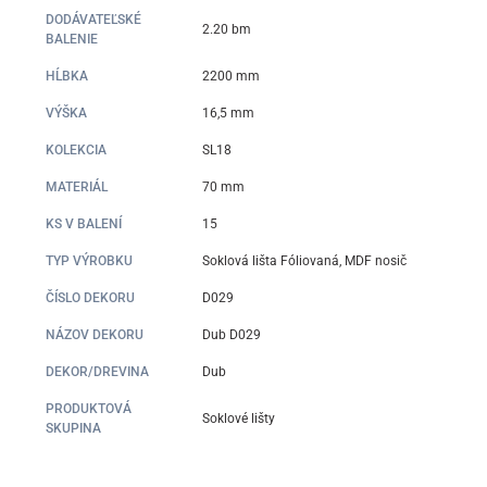
DODÁVATEĽSKÉ
2.20 bm
BALENIE
HĹBKA
2200 mm
VÝŠKA
16,5 mm
KOLEKCIA
SL18
MATERIÁL
70 mm
KS V BALENÍ
15
TYP VÝROBKU
Soklová lišta Fóliovaná, MDF nosič
ČÍSLO DEKORU
D029
NÁZOV DEKORU
Dub D029
DEKOR/DREVINA
Dub
PRODUKTOVÁ
Soklové lišty
SKUPINA