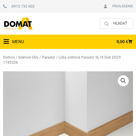
Preskočiť
0915 732 602
PRIHLÁSENIE
na
obsah
CAR
0,00
€
MENU
Domov
/
Soklové lišty
/
Parador
/ Lišta soklová Parador SL18 Dub D029
1745326