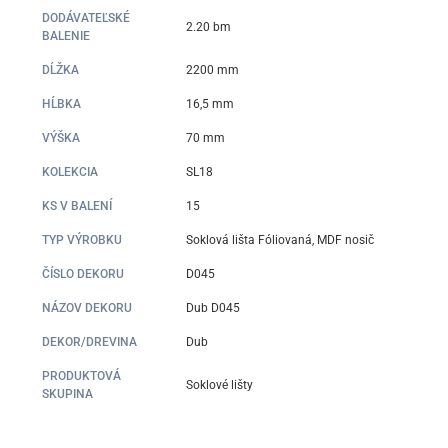
DODÁVATEĽSKÉ
2.20 bm
BALENIE
DĹŽKA
2200 mm
HĹBKA
16,5 mm
VÝŠKA
70 mm
KOLEKCIA
SL18
KS V BALENÍ
15
TYP VÝROBKU
Soklová lišta Fóliovaná, MDF nosič
ČÍSLO DEKORU
D045
NÁZOV DEKORU
Dub D045
DEKOR/DREVINA
Dub
PRODUKTOVÁ
Soklové lišty
SKUPINA