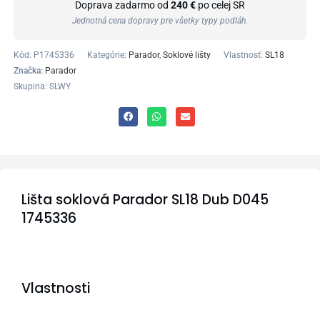
Doprava zadarmo od
240 €
po celej SR
Jednotná cena dopravy pre všetky typy podláh.
Kód:
P1745336
Kategórie:
Parador
,
Soklové lišty
Vlastnosť:
SL18
Značka:
Parador
Skupina: SLWY
Lišta soklová Parador SL18 Dub D045
1745336
Vlastnosti