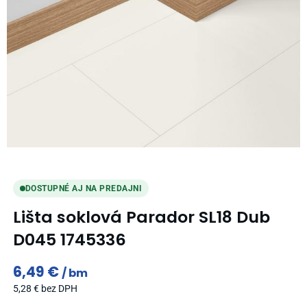
DOSTUPNÉ AJ NA PREDAJNI
Lišta soklová Parador SL18 Dub
D045 1745336
6,49
€
bm
5,28
€
bez DPH