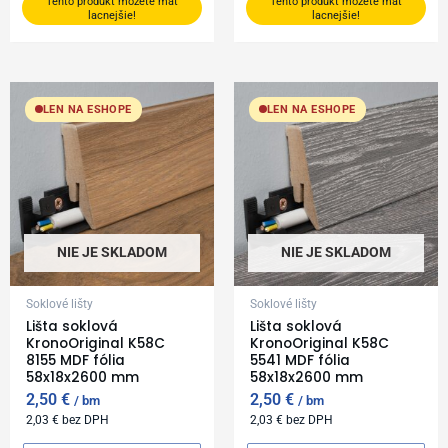
Tento produkt môžete mať
Tento produkt môžete mať
lacnejšie!
lacnejšie!
LEN NA ESHOPE
LEN NA ESHOPE
NIE JE SKLADOM
NIE JE SKLADOM
Soklové lišty
Soklové lišty
Lišta soklová
Lišta soklová
KronoOriginal K58C
KronoOriginal K58C
8155 MDF fólia
5541 MDF fólia
58x18x2600 mm
58x18x2600 mm
2,50
€
2,50
€
bm
bm
2,03
€
bez DPH
2,03
€
bez DPH