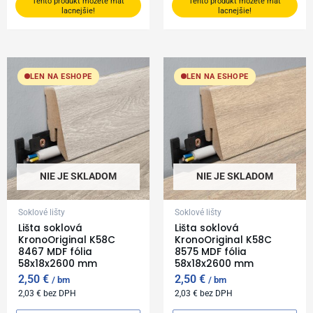
Tento produkt môžete mať
Tento produkt môžete mať
lacnejšie!
lacnejšie!
LEN NA ESHOPE
LEN NA ESHOPE
NIE JE SKLADOM
NIE JE SKLADOM
Soklové lišty
Soklové lišty
Lišta soklová
Lišta soklová
KronoOriginal K58C
KronoOriginal K58C
8467 MDF fólia
8575 MDF fólia
58x18x2600 mm
58x18x2600 mm
2,50
€
2,50
€
bm
bm
2,03
€
bez DPH
2,03
€
bez DPH