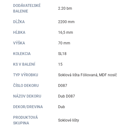
DODÁVATEĽSKÉ
2.20 bm
BALENIE
DĹŽKA
2200 mm
HĹBKA
16,5 mm
VÝŠKA
70 mm
KOLEKCIA
SL18
KS V BALENÍ
15
TYP VÝROBKU
Soklová lišta Fóliovaná, MDF nosič
ČÍSLO DEKORU
D087
NÁZOV DEKORU
Dub D087
DEKOR/DREVINA
Dub
PRODUKTOVÁ
Soklové lišty
SKUPINA