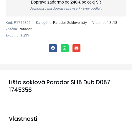
Doprava zadarmo od
240 €
po celej SR
Jednotná cena dopravy pre všetky typy podláh.
Kód:
P1745356
Kategórie:
Parador
,
Soklové lišty
Vlastnosť:
SL18
Značka:
Parador
Skupina: SLWY
Lišta soklová Parador SL18 Dub D087
1745356
Vlastnosti