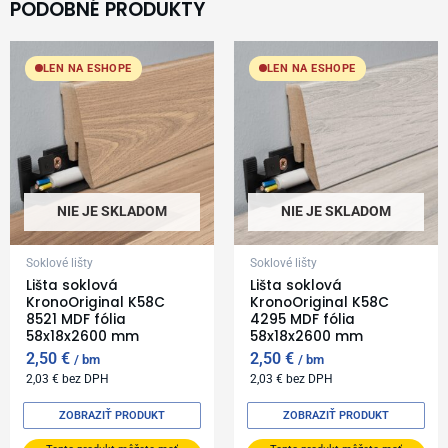
PODOBNÉ PRODUKTY
LEN NA ESHOPE
LEN NA ESHOPE
NIE JE SKLADOM
NIE JE SKLADOM
Soklové lišty
Soklové lišty
Lišta soklová
Lišta soklová
KronoOriginal K58C
KronoOriginal K58C
8521 MDF fólia
4295 MDF fólia
58x18x2600 mm
58x18x2600 mm
2,50
€
2,50
€
bm
bm
2,03
€
bez DPH
2,03
€
bez DPH
ZOBRAZIŤ PRODUKT
ZOBRAZIŤ PRODUKT