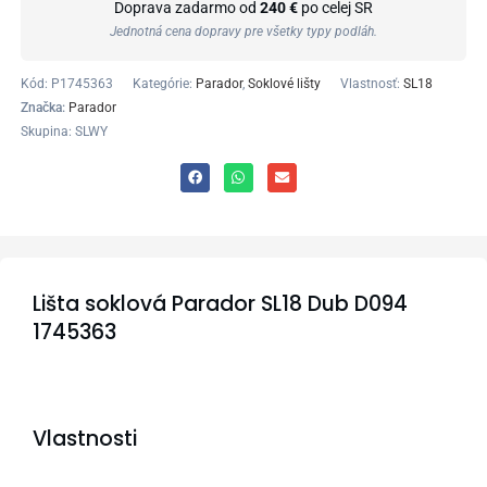
Doprava zadarmo od
240 €
po celej SR
Jednotná cena dopravy pre všetky typy podláh.
Kód:
P1745363
Kategórie:
Parador
,
Soklové lišty
Vlastnosť:
SL18
Značka:
Parador
Skupina: SLWY
Lišta soklová Parador SL18 Dub D094
1745363
Vlastnosti