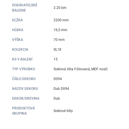
DODÁVATEĽSKÉ
2.20 bm
BALENIE
DĹŽKA
2200 mm
HĹBKA
16,5 mm
VÝŠKA
70 mm
KOLEKCIA
SL18
KS V BALENÍ
15
TYP VÝROBKU
Soklová lišta Fóliovaná, MDF nosič
ČÍSLO DEKORU
D094
NÁZOV DEKORU
Dub D094
DEKOR/DREVINA
Dub
PRODUKTOVÁ
Soklové lišty
SKUPINA