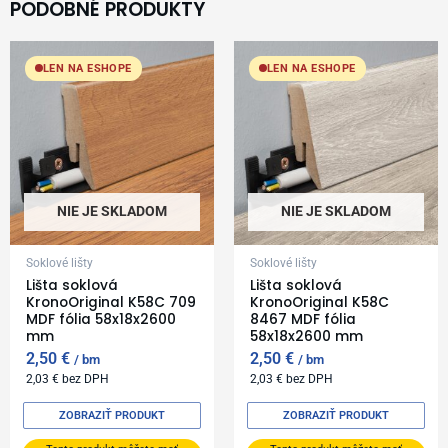
PODOBNÉ PRODUKTY
LEN NA ESHOPE
LEN NA ESHOPE
NIE JE SKLADOM
NIE JE SKLADOM
Soklové lišty
Soklové lišty
Lišta soklová
Lišta soklová
KronoOriginal K58C 709
KronoOriginal K58C
MDF fólia 58x18x2600
8467 MDF fólia
mm
58x18x2600 mm
2,50
€
2,50
€
bm
bm
2,03
€
bez DPH
2,03
€
bez DPH
ZOBRAZIŤ PRODUKT
ZOBRAZIŤ PRODUKT