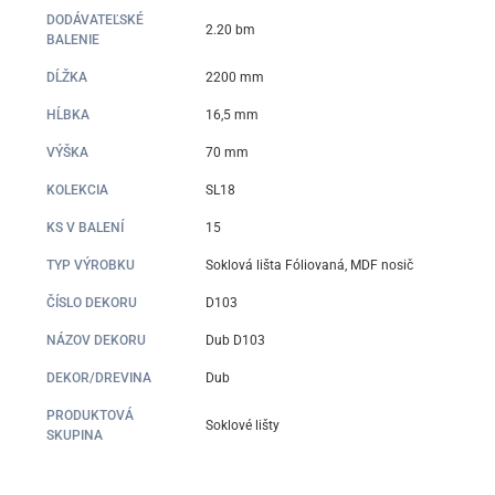
DODÁVATEĽSKÉ
2.20 bm
BALENIE
DĹŽKA
2200 mm
HĹBKA
16,5 mm
VÝŠKA
70 mm
KOLEKCIA
SL18
KS V BALENÍ
15
TYP VÝROBKU
Soklová lišta Fóliovaná, MDF nosič
ČÍSLO DEKORU
D103
NÁZOV DEKORU
Dub D103
DEKOR/DREVINA
Dub
PRODUKTOVÁ
Soklové lišty
SKUPINA