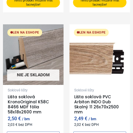
Tento produkt môžete mať
Tento produkt môžete mať
lacnejšie!
lacnejšie!
LEN NA ESHOPE
LEN NA ESHOPE
NIE JE SKLADOM
Soklové lišty
Soklové lišty
Lišta soklová
Lišta soklová PVC
KronoOriginal K58C
Arbiton INDO Dub
8466 MDF fólia
Skalný 11 26x70x2500
58x18x2600 mm
mm
2,50
€
2,49
€
bm
bm
2,03
€
bez DPH
2,02
€
bez DPH