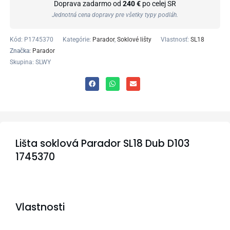
Doprava zadarmo od
240 €
po celej SR
Jednotná cena dopravy pre všetky typy podláh.
Kód:
P1745370
Kategórie:
Parador
,
Soklové lišty
Vlastnosť:
SL18
Značka:
Parador
Skupina: SLWY
Lišta soklová Parador SL18 Dub D103
1745370
Vlastnosti