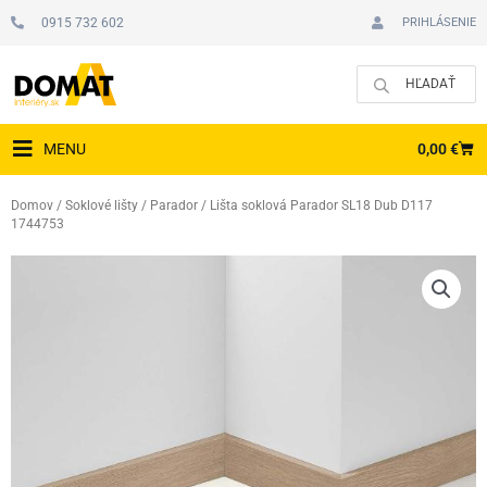
Preskočiť
0915 732 602
PRIHLÁSENIE
na
obsah
CAR
0,00
€
MENU
Domov
/
Soklové lišty
/
Parador
/ Lišta soklová Parador SL18 Dub D117
1744753