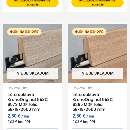
Tento produkt môžete mať
Tento produkt môžete mať
lacnejšie!
lacnejšie!
LEN NA ESHOPE
LEN NA ESHOPE
NIE JE SKLADOM
NIE JE SKLADOM
Soklové lišty
Soklové lišty
Lišta soklová
Lišta soklová
KronoOriginal K58C
KronoOriginal K58C
8573 MDF fólia
8285 MDF fólia
58x18x2600 mm
58x18x2600 mm
2,50
€
2,50
€
bm
bm
2,03
€
bez DPH
2,03
€
bez DPH