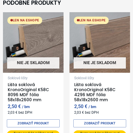
PODOBNÉ PRODUKTY
LEN NA ESHOPE
LEN NA ESHOPE
NIE JE SKLADOM
NIE JE SKLADOM
Soklové lišty
Soklové lišty
Lišta soklová
Lišta soklová
KronoOriginal K58C
KronoOriginal K58C
8096 MDF fólia
4296 MDF fólia
58x18x2600 mm
58x18x2600 mm
2,50
€
2,50
€
bm
bm
2,03
€
bez DPH
2,03
€
bez DPH
ZOBRAZIŤ PRODUKT
ZOBRAZIŤ PRODUKT