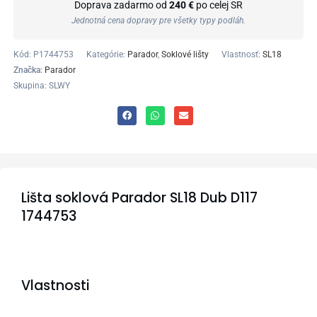
Doprava zadarmo od
240 €
po celej SR
Jednotná cena dopravy pre všetky typy podláh.
Kód:
P1744753
Kategórie:
Parador
,
Soklové lišty
Vlastnosť:
SL18
Značka:
Parador
Skupina: SLWY
Lišta soklová Parador SL18 Dub D117
1744753
Vlastnosti