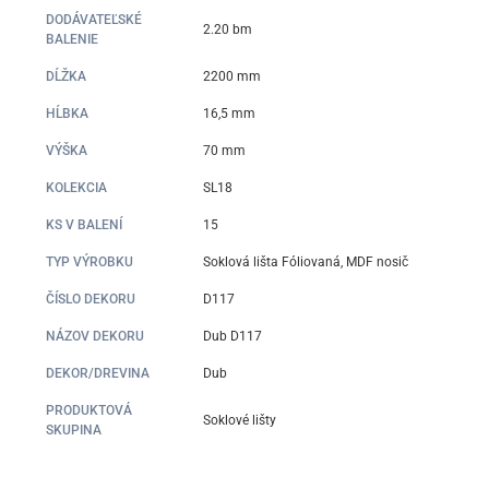
DODÁVATEĽSKÉ
2.20 bm
BALENIE
DĹŽKA
2200 mm
HĹBKA
16,5 mm
VÝŠKA
70 mm
KOLEKCIA
SL18
KS V BALENÍ
15
TYP VÝROBKU
Soklová lišta Fóliovaná, MDF nosič
ČÍSLO DEKORU
D117
NÁZOV DEKORU
Dub D117
DEKOR/DREVINA
Dub
PRODUKTOVÁ
Soklové lišty
SKUPINA