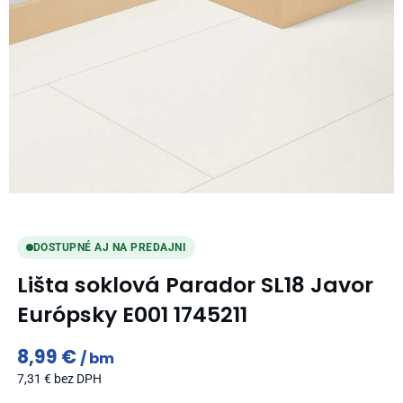
DOSTUPNÉ AJ NA PREDAJNI
Lišta soklová Parador SL18 Javor
Európsky E001 1745211
8,99
€
bm
7,31
€
bez DPH