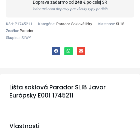
Doprava zadarmo od
240 €
po celej SR
Jednotná cena dopravy pre všetky typy podláh.
Kód:
P1745211
Kategórie:
Parador
,
Soklové lišty
Vlastnosť:
SL18
Značka:
Parador
Skupina: SLWY
Lišta soklová Parador SL18 Javor
Európsky E001 1745211
Vlastnosti