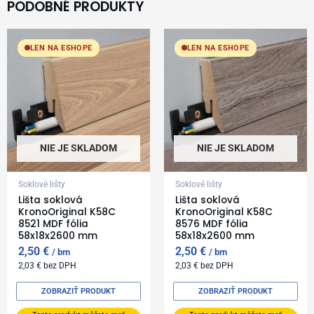
PODOBNÉ PRODUKTY
LEN NA ESHOPE
LEN NA ESHOPE
NIE JE SKLADOM
NIE JE SKLADOM
Soklové lišty
Soklové lišty
Lišta soklová
Lišta soklová
KronoOriginal K58C
KronoOriginal K58C
8521 MDF fólia
8576 MDF fólia
58x18x2600 mm
58x18x2600 mm
2,50
€
2,50
€
bm
bm
2,03
€
bez DPH
2,03
€
bez DPH
ZOBRAZIŤ PRODUKT
ZOBRAZIŤ PRODUKT