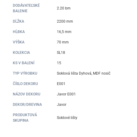
DODÁVATEĽSKÉ
2.20 bm
BALENIE
DĹŽKA
2200 mm
HĹBKA
16,5 mm
VÝŠKA
70 mm
KOLEKCIA
SL18
KS V BALENÍ
15
TYP VÝROBKU
Soklová lišta Dyhová, MDF nosič
ČÍSLO DEKORU
E001
NÁZOV DEKORU
Javor E001
DEKOR/DREVINA
Javor
PRODUKTOVÁ
Soklové lišty
SKUPINA