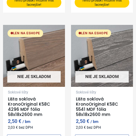
Tento produkt môžete mať
Tento produkt môžete mať
lacnejšie!
lacnejšie!
LEN NA ESHOPE
LEN NA ESHOPE
NIE JE SKLADOM
NIE JE SKLADOM
Soklové lišty
Soklové lišty
Lišta soklová
Lišta soklová
KronoOriginal K58C
KronoOriginal K58C
4296 MDF fólia
5541 MDF fólia
58x18x2600 mm
58x18x2600 mm
2,50
€
2,50
€
bm
bm
2,03
€
bez DPH
2,03
€
bez DPH