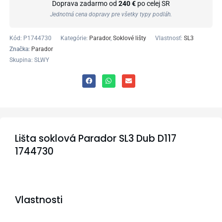
Doprava zadarmo od
240 €
po celej SR
Jednotná cena dopravy pre všetky typy podláh.
Kód:
P1744730
Kategórie:
Parador
,
Soklové lišty
Vlastnosť:
SL3
Značka:
Parador
Skupina: SLWY
Lišta soklová Parador SL3 Dub D117
1744730
Vlastnosti