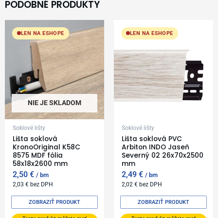
PODOBNÉ PRODUKTY
LEN NA ESHOPE
LEN NA ESHOPE
NIE JE SKLADOM
Soklové lišty
Soklové lišty
Lišta soklová
Lišta soklová PVC
KronoOriginal K58C
Arbiton INDO Jaseň
8575 MDF fólia
Severný 02 26x70x2500
58x18x2600 mm
mm
2,50
€
2,49
€
bm
bm
2,03
€
bez DPH
2,02
€
bez DPH
ZOBRAZIŤ PRODUKT
ZOBRAZIŤ PRODUKT