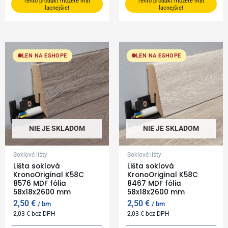
Tento produkt môžete mať
Tento produkt môžete mať
lacnejšie!
lacnejšie!
LEN NA ESHOPE
LEN NA ESHOPE
NIE JE SKLADOM
NIE JE SKLADOM
Soklové lišty
Soklové lišty
Lišta soklová
Lišta soklová
KronoOriginal K58C
KronoOriginal K58C
8576 MDF fólia
8467 MDF fólia
58x18x2600 mm
58x18x2600 mm
2,50
€
2,50
€
bm
bm
2,03
€
bez DPH
2,03
€
bez DPH