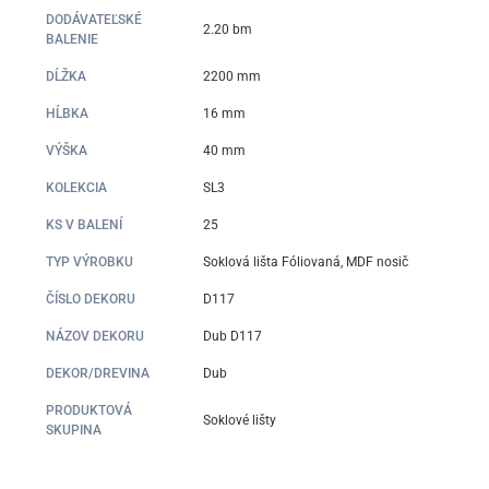
DODÁVATEĽSKÉ
2.20 bm
BALENIE
DĹŽKA
2200 mm
HĹBKA
16 mm
VÝŠKA
40 mm
KOLEKCIA
SL3
KS V BALENÍ
25
TYP VÝROBKU
Soklová lišta Fóliovaná, MDF nosič
ČÍSLO DEKORU
D117
NÁZOV DEKORU
Dub D117
DEKOR/DREVINA
Dub
PRODUKTOVÁ
Soklové lišty
SKUPINA