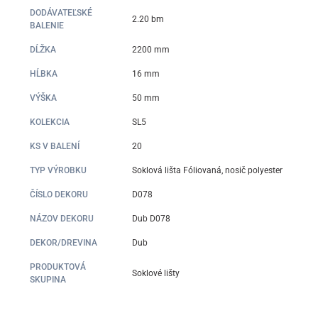
DODÁVATEĽSKÉ
2.20 bm
BALENIE
DĹŽKA
2200 mm
HĹBKA
16 mm
VÝŠKA
50 mm
KOLEKCIA
SL5
KS V BALENÍ
20
TYP VÝROBKU
Soklová lišta Fóliovaná, nosič polyester
ČÍSLO DEKORU
D078
NÁZOV DEKORU
Dub D078
DEKOR/DREVINA
Dub
PRODUKTOVÁ
Soklové lišty
SKUPINA