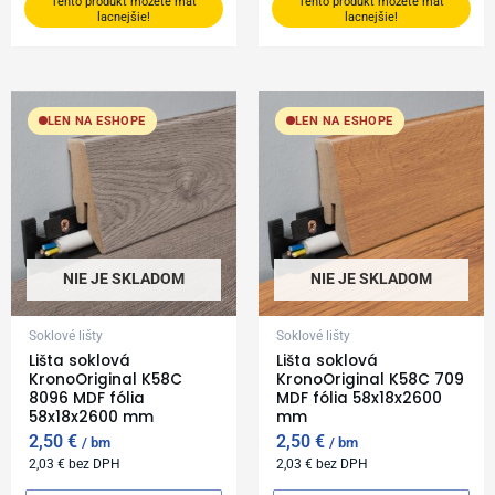
Tento produkt môžete mať
Tento produkt môžete mať
lacnejšie!
lacnejšie!
LEN NA ESHOPE
LEN NA ESHOPE
NIE JE SKLADOM
NIE JE SKLADOM
Soklové lišty
Soklové lišty
Lišta soklová
Lišta soklová
KronoOriginal K58C
KronoOriginal K58C 709
8096 MDF fólia
MDF fólia 58x18x2600
58x18x2600 mm
mm
2,50
€
2,50
€
bm
bm
2,03
€
bez DPH
2,03
€
bez DPH