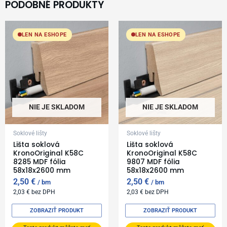
PODOBNÉ PRODUKTY
LEN NA ESHOPE
LEN NA ESHOPE
NIE JE SKLADOM
NIE JE SKLADOM
Soklové lišty
Soklové lišty
Lišta soklová
Lišta soklová
KronoOriginal K58C
KronoOriginal K58C
8285 MDF fólia
9807 MDF fólia
58x18x2600 mm
58x18x2600 mm
2,50
€
2,50
€
bm
bm
2,03
€
bez DPH
2,03
€
bez DPH
ZOBRAZIŤ PRODUKT
ZOBRAZIŤ PRODUKT