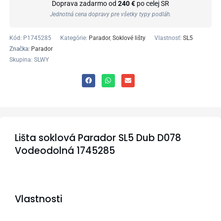
Doprava zadarmo od
240 €
po celej SR
Jednotná cena dopravy pre všetky typy podláh.
Kód:
P1745285
Kategórie:
Parador
,
Soklové lišty
Vlastnosť:
SL5
Značka:
Parador
Skupina: SLWY
Lišta soklová Parador SL5 Dub D078
Vodeodolná 1745285
Vlastnosti