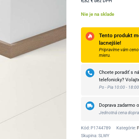
6,82
€
bez DPH
Nie je na sklade
Tento produkt m
lacnejšie!
Pripravíme vám cenov
mieru.
Chcete poradiť s n
telefonicky? Volaj
Po - Pia 10:00 - 18:00
Doprava zadarmo 
Jednotná cena doprav
Kód:
P1744789
Kategórie:
Skupina: SLWY