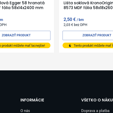
klová Egger 58 hranatá
Lišta soklová KronoOrigi
F fólia 58x14x2400 mm
8573 MDF fólia 58x18x2
2,50
€
bm
bm
 DPH
2,03
€
bez DPH
ZOBRAZIŤ PRODUKT
ZOBRAZIŤ PRODUKT
o produkt môžete mať lacnejšie!
Tento produkt môžete mať l
INFORMÁCIE
VŠETKO O NÁKU
O nás
Doprava a platba