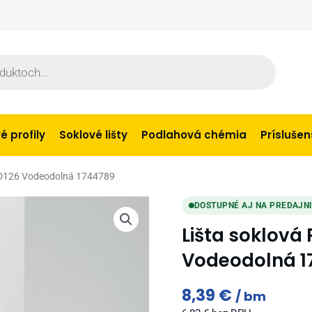
 profily
Soklové lišty
Podlahová chémia
Prísluše
b D126 Vodeodolná 1744789
DOSTUPNÉ AJ NA PREDAJN
Lišta soklová
Vodeodolná 1
8,39
€
bm