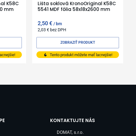
nal K58C
Lišta soklová KronoOriginal K58C
600 mm
5541 MDF fólia 58x18x2600 mm
2,50
€
bm
2,03
€
bez DPH
ZOBRAZIŤ PRODUKT
acnejšie!
Tento produkt môžete mať lacnejšie!
PE
KONTAKTUJTE NÁS
DOMAT, s.r.o.