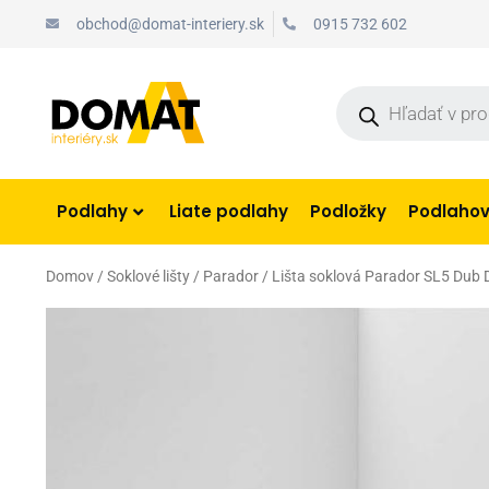
Preskočiť
obchod@domat-interiery.sk
0915 732 602
na
obsah
Products
search
Podlahy
Liate podlahy
Podložky
Podlahové
Domov
/
Soklové lišty
/
Parador
/ Lišta soklová Parador SL5 Du