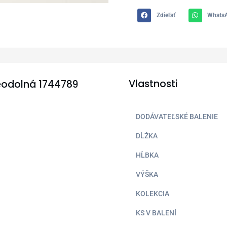
Zdieľať
Whats
Vlastnosti
deodolná 1744789
DODÁVATEĽSKÉ BALENIE
DĹŽKA
HĹBKA
VÝŠKA
KOLEKCIA
KS V BALENÍ