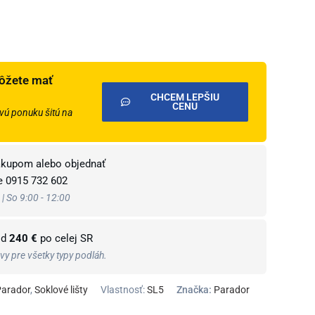
ôžete mať
CHCEM LEPŠIU
CENU
ú ponuku šitú na
ákupom alebo objednať
te
0915 732 602
 | So 9:00 - 12:00
od
240 €
po celej SR
y pre všetky typy podláh.
Parador
,
Soklové lišty
Vlastnosť:
SL5
Značka:
Parador