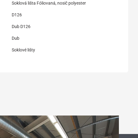
Soklová lišta Fóliovaná, nosič polyester
D126
Dub D126
Dub
Soklové lišty