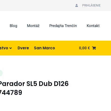
PRIHLÁSENIE
Blog
Montáž
Predajňa Trenčín
Kontakt
nstvo
Dvere
San Marco
0,00
€
I
 Parador SL5 Dub D126
744789