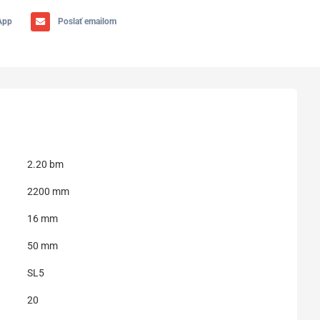
App
Poslať emailom
2.20 bm
2200 mm
16 mm
50 mm
SL5
20