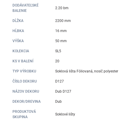
DODÁVATEĽSKÉ
2.20 bm
BALENIE
DĹŽKA
2200 mm
HĹBKA
16 mm
VÝŠKA
50 mm
KOLEKCIA
SL5
KS V BALENÍ
20
TYP VÝROBKU
Soklová lišta Fóliovaná, nosič polyester
ČÍSLO DEKORU
D127
NÁZOV DEKORU
Dub D127
DEKOR/DREVINA
Dub
PRODUKTOVÁ
Soklové lišty
SKUPINA