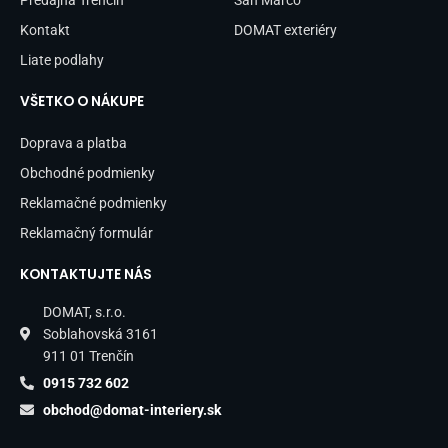
Predajňa Trenčín
San Marco
Kontakt
DOMAT exteriéry
Liate podlahy
VŠETKO O NÁKUPE
Doprava a platba
Obchodné podmienky
Reklamačné podmienky
Reklamačný formulár
KONTAKTUJTE NÁS
DOMAT, s.r.o.
Soblahovská 3161
911 01 Trenčín
0915 732 602
obchod@domat-interiery.sk