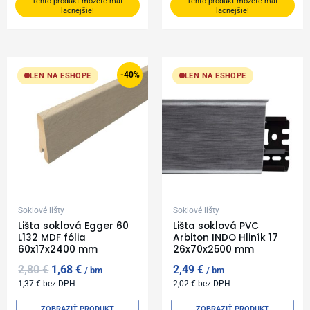
Tento produkt môžete mať
Tento produkt môžete mať
lacnejšie!
lacnejšie!
Original
Current
price
price
-40%
LEN NA ESHOPE
LEN NA ESHOPE
was:
is:
2,80 €.
1,68 €.
Soklové lišty
Soklové lišty
Lišta soklová Egger 60
Lišta soklová PVC
L132 MDF fólia
Arbiton INDO Hliník 17
60x17x2400 mm
26x70x2500 mm
2,80
€
1,68
€
2,49
€
bm
bm
1,37
€
bez DPH
2,02
€
bez DPH
ZOBRAZIŤ PRODUKT
ZOBRAZIŤ PRODUKT