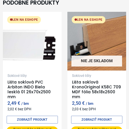
PODOBNÉ PRODUKTY
LEN NA ESHOPE
LEN NA ESHOPE
NIE JE SKLADOM
Soklové lišty
Soklové lišty
Lišta soklová PVC
Lišta soklová
Arbiton INDO Biela
KronoOriginal K58C 709
lesklá 01 26x70x2500
MDF fólia 58x18x2600
mm
mm
2,49
€
2,50
€
bm
bm
2,02
€
bez DPH
2,03
€
bez DPH
ZOBRAZIŤ PRODUKT
ZOBRAZIŤ PRODUKT