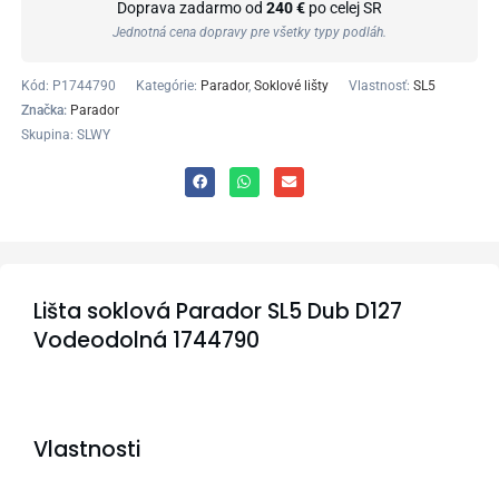
Doprava zadarmo od
240 €
po celej SR
Jednotná cena dopravy pre všetky typy podláh.
Kód:
P1744790
Kategórie:
Parador
,
Soklové lišty
Vlastnosť:
SL5
Značka:
Parador
Skupina: SLWY
Lišta soklová Parador SL5 Dub D127
Vodeodolná 1744790
Vlastnosti