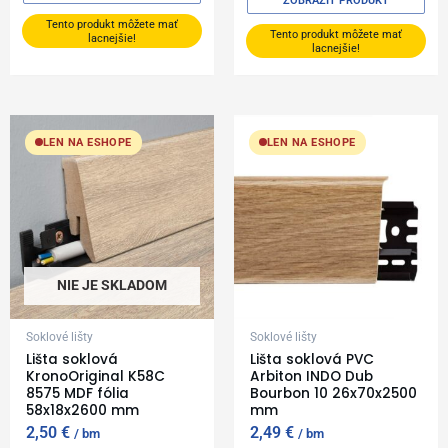
ZOBRAZIŤ PRODUKT
Tento produkt môžete mať
Tento produkt môžete mať
lacnejšie!
lacnejšie!
LEN NA ESHOPE
LEN NA ESHOPE
NIE JE SKLADOM
Soklové lišty
Soklové lišty
Lišta soklová
Lišta soklová PVC
KronoOriginal K58C
Arbiton INDO Dub
8575 MDF fólia
Bourbon 10 26x70x2500
58x18x2600 mm
mm
2,50
€
2,49
€
bm
bm