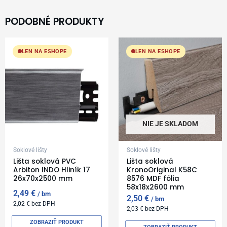
PODOBNÉ PRODUKTY
LEN NA ESHOPE
LEN NA ESHOPE
NIE JE SKLADOM
Soklové lišty
Soklové lišty
Lišta soklová PVC
Lišta soklová
Arbiton INDO Hliník 17
KronoOriginal K58C
26x70x2500 mm
8576 MDF fólia
58x18x2600 mm
2,49
€
bm
2,50
€
bm
2,02
€
bez DPH
2,03
€
bez DPH
ZOBRAZIŤ PRODUKT