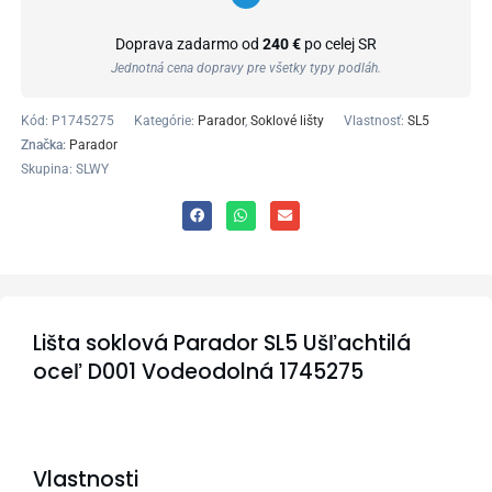
Doprava zadarmo od
240 €
po celej SR
Jednotná cena dopravy pre všetky typy podláh.
Kód:
P1745275
Kategórie:
Parador
,
Soklové lišty
Vlastnosť:
SL5
Značka:
Parador
Skupina: SLWY
Lišta soklová Parador SL5 Ušľachtilá
oceľ D001 Vodeodolná 1745275
Vlastnosti