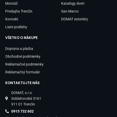
-
m
Montáž
Katalógy dverí
f
Predajňa Trenčín
San Marco
Kontakt
DOMAT exteriéry
Liate podlahy
VŠETKO O NÁKUPE
Doprava a platba
Obchodné podmienky
Reklamačné podmienky
Reklamačný formulár
KONTAKTUJTE NÁS
DOMAT, s.r.o.
Soblahovská 3161
911 01 Trenčín
0915 732 602