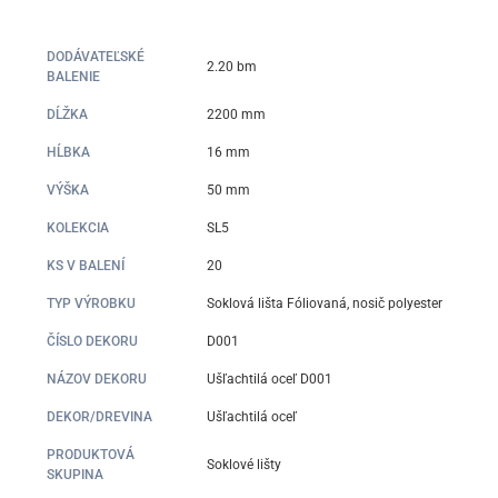
DODÁVATEĽSKÉ
2.20 bm
BALENIE
DĹŽKA
2200 mm
HĹBKA
16 mm
VÝŠKA
50 mm
KOLEKCIA
SL5
KS V BALENÍ
20
TYP VÝROBKU
Soklová lišta Fóliovaná, nosič polyester
ČÍSLO DEKORU
D001
NÁZOV DEKORU
Ušľachtilá oceľ D001
DEKOR/DREVINA
Ušľachtilá oceľ
PRODUKTOVÁ
Soklové lišty
SKUPINA