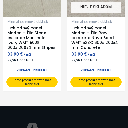
NIE JE SKLADOM
Minerálne stenové obklady
Minerálne stenové obklady
Obkladový panel
Obkladový panel
Modee – Tile Stone
Modee – Tile Raw
essence Monreale
concrete Nava Sand
Ivory WMT 502S
WMT 523C 600x1200x4
600x1200x4 mm Stripes
mm Concrete
33,90
€
33,90
€
m2
m2
27,56
€
bez DPH
27,56
€
bez DPH
ZOBRAZIŤ PRODUKT
ZOBRAZIŤ PRODUKT
Tento produkt môžete mať
Tento produkt môžete mať
lacnejšie!
lacnejšie!