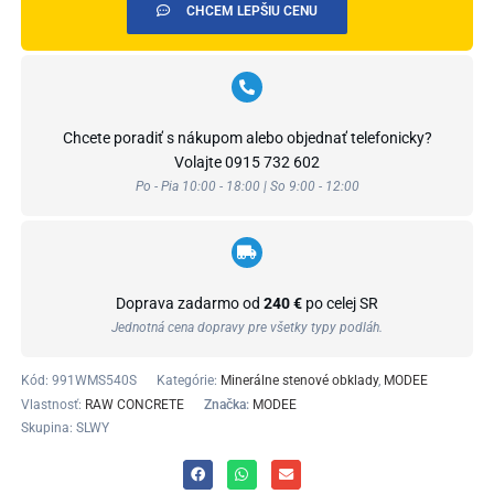
CHCEM LEPŠIU CENU
Chcete poradiť s nákupom alebo objednať telefonicky?
Volajte
0915 732 602
Po - Pia 10:00 - 18:00 | So 9:00 - 12:00
Doprava zadarmo od
240 €
po celej SR
Jednotná cena dopravy pre všetky typy podláh.
Kód:
991WMS540S
Kategórie:
Minerálne stenové obklady
,
MODEE
Vlastnosť:
RAW CONCRETE
Značka:
MODEE
Skupina: SLWY