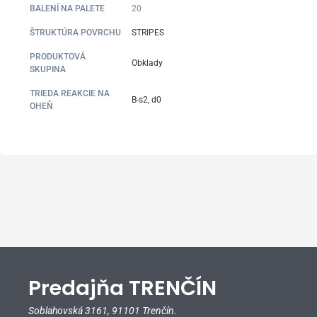
BALENÍ NA PALETE
20
ŠTRUKTÚRA POVRCHU
STRIPES
PRODUKTOVÁ
Obklady
SKUPINA
TRIEDA REAKCIE NA
B-s2, d0
OHEŇ
Predajňa TRENČÍN
Soblahovská 3161,
91101 Trenčín.