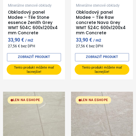
Minerálne stenové obklady
Minerálne stenové obklady
Obkladový panel
Obkladový panel
Modee – Tile Stone
Modee – Tile Raw
essence Zenith Grey
concrete Nava Grey
WMT 504C 600x1200x4
WMT 524C 600x1200x4
mm Concrete
mm Concrete
33,90
€
33,90
€
m2
m2
27,56
€
bez DPH
27,56
€
bez DPH
ZOBRAZIŤ PRODUKT
ZOBRAZIŤ PRODUKT
Tento produkt môžete mať
Tento produkt môžete mať
lacnejšie!
lacnejšie!
LEN NA ESHOPE
LEN NA ESHOPE