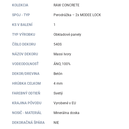
KOLEKCIA
RAW CONCRETE
SPOJ - TYP
Perodrážka – 2x MODEE LOCK
KS V BALENÍ
1
TYP VÝROBKU
Obkladové panely
ČÍSLO DEKORU
540S
NÁZOV DEKORU
Massi Ivory
VODEODOLNOSŤ
ÁNO, 100%
DEKOR/DREVINA
Betón
HRÚBKA CELKOM
4 mm
FAREBNÝ ODTIEŇ
Svetlý
KRAJINA PÔVODU
Vyrobené v EU
NOSIČ - MATERIÁL
Minerálna doska
DEKORAČNÁ ŠPÁRA
NIE