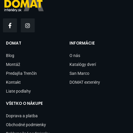
F
I
a
n
c
s
e
t
b
a
DOMAT
INFORMÁCIE
o
g
o
r
Blog
O nás
k
a
-
m
Montáž
Katalógy dverí
f
Predajňa Trenčín
San Marco
Kontakt
DOMAT exteriéry
Liate podlahy
VŠETKO O NÁKUPE
Doprava a platba
Obchodné podmienky