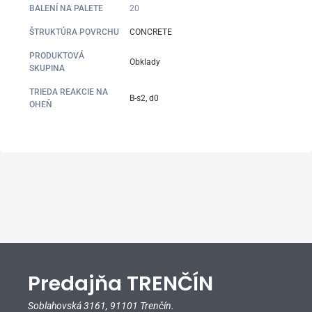
BALENÍ NA PALETE
20
ŠTRUKTÚRA POVRCHU
CONCRETE
PRODUKTOVÁ
Obklady
SKUPINA
TRIEDA REAKCIE NA
B-s2, d0
OHEŇ
Predajňa TRENČÍN
Soblahovská 3161,
91101 Trenčín.