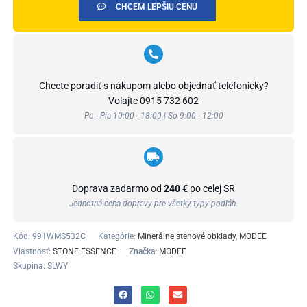
CHCEM LEPŠIU CENU
Chcete poradiť s nákupom alebo objednať telefonicky?
Volajte
0915 732 602
Po - Pia 10:00 - 18:00 | So 9:00 - 12:00
Doprava zadarmo od
240 €
po celej SR
Jednotná cena dopravy pre všetky typy podláh.
Kód:
991WMS532C
Kategórie:
Minerálne stenové obklady
,
MODEE
Vlastnosť:
STONE ESSENCE
Značka:
MODEE
Skupina: SLWY