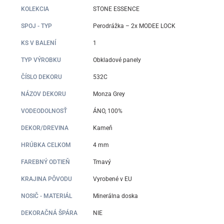
KOLEKCIA
STONE ESSENCE
SPOJ - TYP
Perodrážka – 2x MODEE LOCK
KS V BALENÍ
1
TYP VÝROBKU
Obkladové panely
ČÍSLO DEKORU
532C
NÁZOV DEKORU
Monza Grey
VODEODOLNOSŤ
ÁNO, 100%
DEKOR/DREVINA
Kameň
HRÚBKA CELKOM
4 mm
FAREBNÝ ODTIEŇ
Tmavý
KRAJINA PÔVODU
Vyrobené v EU
NOSIČ - MATERIÁL
Minerálna doska
DEKORAČNÁ ŠPÁRA
NIE