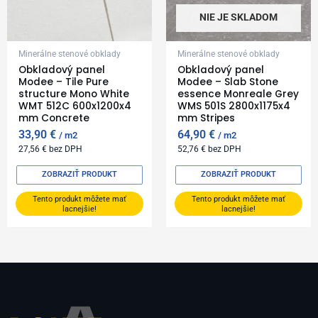
NIE JE SKLADOM
Minerálne stenové obklady
Minerálne stenové obklady
Obkladový panel
Obkladový panel
Modee – Tile Pure
Modee – Slab Stone
structure Mono White
essence Monreale Grey
WMT 512C 600x1200x4
WMS 501S 2800x1175x4
mm Concrete
mm Stripes
33,90
€
64,90
€
m2
m2
27,56
€
bez DPH
52,76
€
bez DPH
ZOBRAZIŤ PRODUKT
ZOBRAZIŤ PRODUKT
Tento produkt môžete mať
Tento produkt môžete mať
lacnejšie!
lacnejšie!