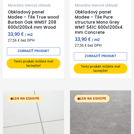
Minerálne stenové obklady
Minerálne stenové obklady
Obkladový panel
Obkladový panel
Modee – Tile True wood
Modee – Tile Pure
Burbon Oak WMST 208
structure Mono Grey
600x1200x4 mm Wood
WMT 541C 600x1200x4
mm Concrete
33,90
€
m2
33,90
€
m2
27,56
€
bez DPH
27,56
€
bez DPH
ZOBRAZIŤ PRODUKT
ZOBRAZIŤ PRODUKT
Tento produkt môžete mať
lacnejšie!
Tento produkt môžete mať
lacnejšie!
LEN NA ESHOPE
LEN NA ESHOPE