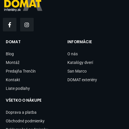
F
I
a
n
c
s
e
t
b
a
DOMAT
INFORMÁCIE
o
g
o
r
Blog
O nás
k
a
-
m
Montáž
Katalógy dverí
f
Predajňa Trenčín
San Marco
Kontakt
DOMAT exteriéry
Liate podlahy
VŠETKO O NÁKUPE
Doprava a platba
Obchodné podmienky