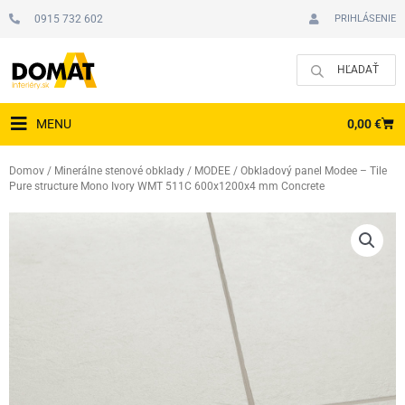
Preskočiť
0915 732 602
PRIHLÁSENIE
na
obsah
CAR
0,00
€
MENU
Domov
/
Minerálne stenové obklady
/
MODEE
/ Obkladový panel Modee – Tile
Pure structure Mono Ivory WMT 511C 600x1200x4 mm Concrete