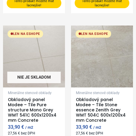
Tento produkt môžete mať
Tento produkt môžete mať
lacnejšie!
lacnejšie!
LEN NA ESHOPE
LEN NA ESHOPE
NIE JE SKLADOM
Minerálne stenové obklady
Minerálne stenové obklady
Obkladový panel
Obkladový panel
Modee – Tile Pure
Modee – Tile Stone
structure Mono Grey
essence Zenith Grey
WMT 541C 600x1200x4
WMT 504C 600x1200x4
mm Concrete
mm Concrete
33,90
€
33,90
€
m2
m2
27,56
€
bez DPH
27,56
€
bez DPH