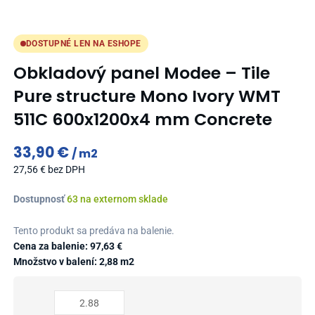
DOSTUPNÉ LEN NA ESHOPE
Obkladový panel Modee – Tile
Pure structure Mono Ivory WMT
511C 600x1200x4 mm Concrete
33,90
€
m2
27,56
€
bez DPH
množstvo
Dostupnosť
63 na externom sklade
Obkladový
panel
Tento produkt sa predáva na balenie.
Modee
Cena za balenie:
97,63
€
-
Množstvo v balení: 2,88 m2
Tile
Pure
structure