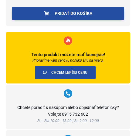
Mono
Ivory
PRIDAŤ DO KOŠÍKA
WMT
511C
600x1200x4
mm
Concrete
Tento produkt môžete mať lacnejšie!
Pripravíme vám cenovú ponuku šitú na mieru.
CHCEM LEPŠIU CENU
Chcete poradiť s nákupom alebo objednať telefonicky?
Volajte
0915 732 602
Po - Pia 10:00 - 18:00 | So 9:00 - 12:00