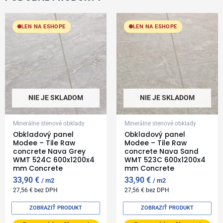
LEN NA ESHOPE
LEN NA ESHOPE
NIE JE SKLADOM
NIE JE SKLADOM
Minerálne stenové obklady
Minerálne stenové obklady
Obkladový panel
Obkladový panel
Modee – Tile Raw
Modee – Tile Raw
concrete Nava Grey
concrete Nava Sand
WMT 524C 600x1200x4
WMT 523C 600x1200x4
mm Concrete
mm Concrete
33,90
€
33,90
€
m2
m2
27,56
€
bez DPH
27,56
€
bez DPH
ZOBRAZIŤ PRODUKT
ZOBRAZIŤ PRODUKT