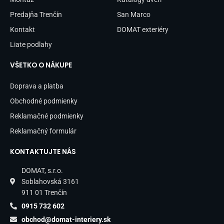
f
Predajňa Trenčín
San Marco
Kontakt
DOMAT exteriéry
Liate podlahy
VŠETKO O NÁKUPE
Doprava a platba
Obchodné podmienky
Reklamačné podmienky
Reklamačný formulár
KONTAKTUJTE NÁS
DOMAT, s.r.o.
Soblahovská 3161
911 01 Trenčín
0915 732 602
obchod@domat-interiery.sk