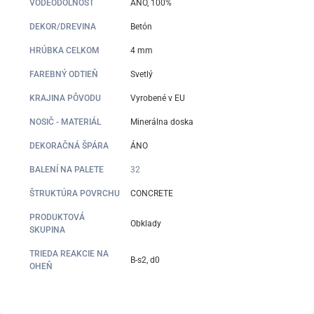
VODEODOLNOSŤ
ÁNO, 100%
DEKOR/DREVINA
Betón
HRÚBKA CELKOM
4 mm
FAREBNÝ ODTIEŇ
Svetlý
KRAJINA PÔVODU
Vyrobené v EU
NOSIČ - MATERIÁL
Minerálna doska
DEKORAČNÁ ŠPÁRA
ÁNO
BALENÍ NA PALETE
32
ŠTRUKTÚRA POVRCHU
CONCRETE
PRODUKTOVÁ
Obklady
SKUPINA
TRIEDA REAKCIE NA
B-s2, d0
OHEŇ