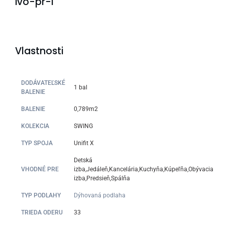
ivo-pr-l
Vlastnosti
DODÁVATEĽSKÉ
1 bal
BALENIE
BALENIE
0,789m2
KOLEKCIA
SWING
TYP SPOJA
Unifit X
Detská
VHODNÉ PRE
izba,Jedáleň,Kancelária,Kuchyňa,Kúpeľňa,Obývacia
izba,Predsieň,Spálňa
TYP PODLAHY
Dýhovaná podlaha
TRIEDA ODERU
33