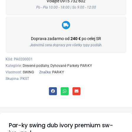
Volajte
0915 732 602
Po - Pia 10:00 - 18:00 | So 9:00 - 12:00
Doprava zadarmo od
240 €
po celej SR
Jednotná cena dopravy pre všetky typy podláh.
Kód:
PA0200001
Kategórie:
Drevené podlahy
,
Dyhované Parkety PAR-KY
Vlastnosť:
SWING
Značka:
PAR-KY
Skupina: PKST
Par-ky swing dub ivory premium sw-