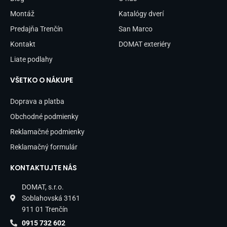
k
a
-
m
Montáž
Katalógy dverí
f
Predajňa Trenčín
San Marco
Kontakt
DOMAT exteriéry
Liate podlahy
VŠETKO O NÁKUPE
Doprava a platba
Obchodné podmienky
Reklamačné podmienky
Reklamačný formulár
KONTAKTUJTE NÁS
DOMAT, s.r.o.
Soblahovská 3161
911 01 Trenčín
0915 732 602