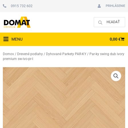
Preskočiť
0915 732 602
PRIHLÁSENIE
na
obsah
CAR
0,00
€
MENU
Domov
/
Drevené podlahy
/
Dyhované Parkety PAR-KY
/ Par-ky swing dub ivory
premium sw-ivo-pr-l