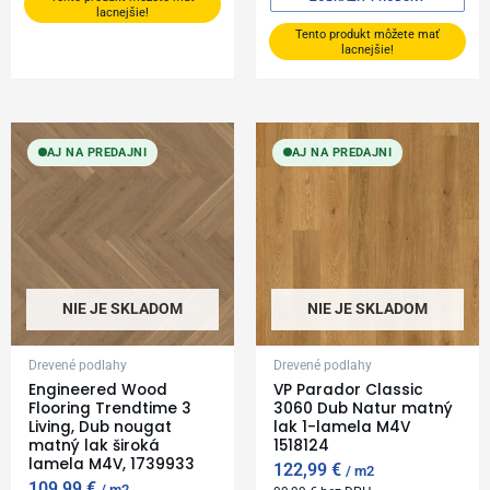
lacnejšie!
Tento produkt môžete mať
lacnejšie!
AJ NA PREDAJNI
AJ NA PREDAJNI
NIE JE SKLADOM
NIE JE SKLADOM
Drevené podlahy
Drevené podlahy
Engineered Wood
VP Parador Classic
Flooring Trendtime 3
3060 Dub Natur matný
Living, Dub nougat
lak 1-lamela M4V
matný lak široká
1518124
lamela M4V, 1739933
122,99
€
m2
109,99
€
m2