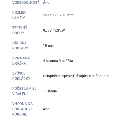
VODEODOLNOSŤ
Áno
ROZMER
593 x 121 x 10 mm
LAMELY
TEPELNÝ
0,073 m2K/W
ODPOR
HRÚBKA
10 mm
PODLAHY
PRIZNANÁ
4-stranná V-drážka
DRÁŽKA
SPÔSOB
Celoplošné lepenie,Plávajúcim spôsobom
POKLÁDKY
POČET LAMIEL
11 lamiel
V BALENÍ
VHODNÁ NA
PODLAHOVÉ
Áno
KÚRENIE