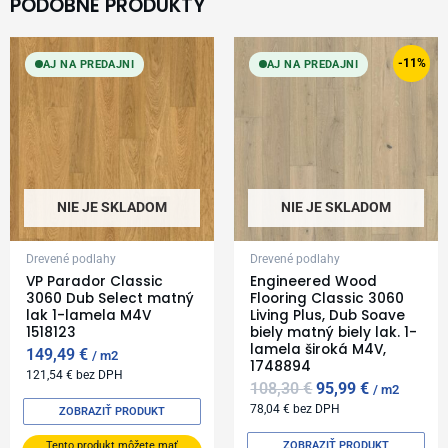
PODOBNÉ PRODUKTY
Original
Current
price
price
-11%
AJ NA PREDAJNI
AJ NA PREDAJNI
was:
is:
108,30 €.
95,99 €.
NIE JE SKLADOM
NIE JE SKLADOM
Drevené podlahy
Drevené podlahy
VP Parador Classic
Engineered Wood
3060 Dub Select matný
Flooring Classic 3060
lak 1-lamela M4V
Living Plus, Dub Soave
1518123
biely matný biely lak. 1-
lamela široká M4V,
149,49
€
m2
1748894
121,54
€
bez DPH
108,30
€
95,99
€
m2
78,04
€
bez DPH
ZOBRAZIŤ PRODUKT
ZOBRAZIŤ PRODUKT
Tento produkt môžete mať