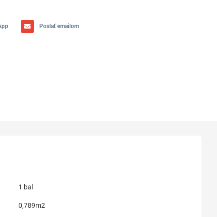
App
Poslať emailom
1 bal
0,789m2