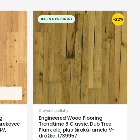
Original
Current
price
price
-32%
AJ NA PREDAJNI
was:
is:
124,79 €.
84,90 €.
Drevené podlahy
g
Engineered Wood Flooring
mrekovec
Trendtime 8 Classic, Dub Tree
4V,
Plank olej plus široká lamela V-
drážka, 1739957