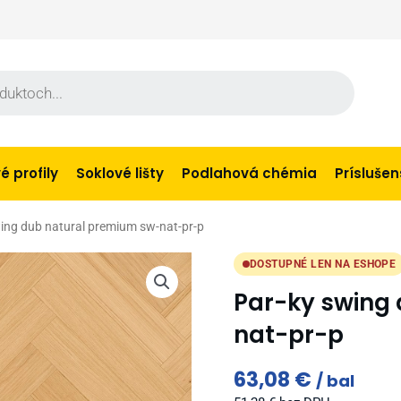
 profily
Soklové lišty
Podlahová chémia
Prísluše
ing dub natural premium sw-nat-pr-p
DOSTUPNÉ LEN NA ESHOPE
Par-ky swing
nat-pr-p
63,08
€
bal