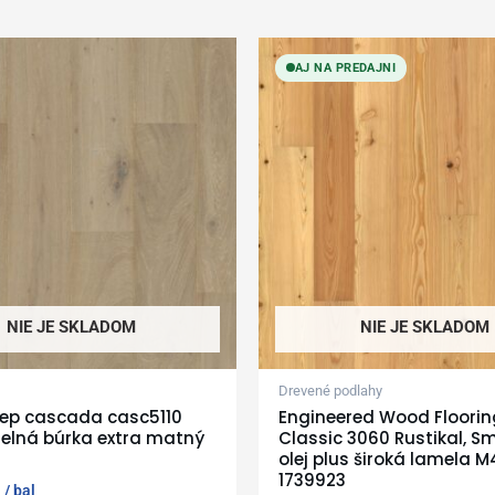
AJ NA PREDAJNI
NIE JE SKLADOM
NIE JE SKLADOM
Drevené podlahy
tep cascada casc5110
Engineered Wood Floorin
elná búrka extra matný
Classic 3060 Rustikal, S
olej plus široká lamela M
1739923
bal