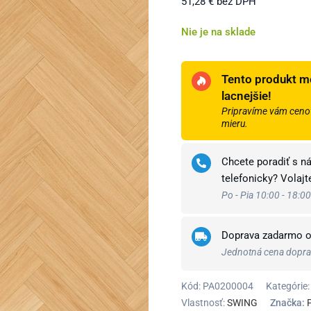
51,28
€
bez DPH
Nie je na sklade
Tento produkt m
lacnejšie!
Pripravíme vám cenov
mieru.
Chcete poradiť s n
telefonicky? Volaj
Po - Pia 10:00 - 18:00
Doprava zadarmo 
Jednotná cena doprav
Kód:
PA0200004
Kategórie:
Vlastnosť:
SWING
Značka: