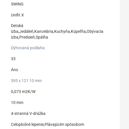
SWING
Unifit X
Detská
izba,Jedáleň,Kancelária,Kuchyňa,Kúpeľňa,Obývacia
izba,Predsieň,Spálňa
Dýhovaná podlaha
33
Áno
593 x 121 10 mm
0,073 m2K/W
10 mm
4-stranná V-drážka
Celoplošné lepenie,Plávajúcim spôsobom