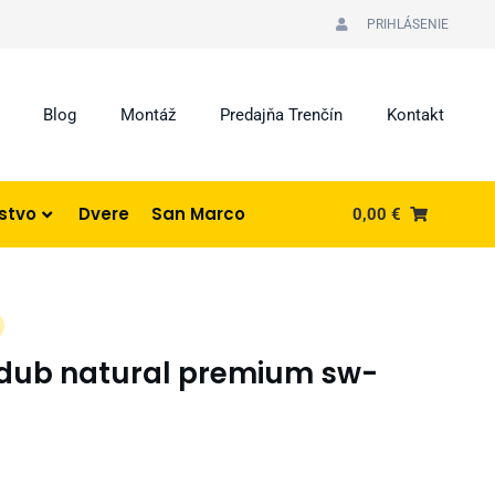
PRIHLÁSENIE
Blog
Montáž
Predajňa Trenčín
Kontakt
nstvo
Dvere
San Marco
0,00
€
 dub natural premium sw-