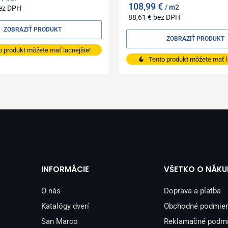
108,99
€
m2
ez DPH
88,61
€
bez DPH
ZOBRAZIŤ PRODUKT
ZOBRAZIŤ PRODUKT
o produkt môžete mať lacnejšie!
Tento produkt môžete mať l
INFORMÁCIE
VŠETKO O NÁKU
O nás
Doprava a platba
Katalógy dverí
Obchodné podmie
San Marco
Reklamačné podm