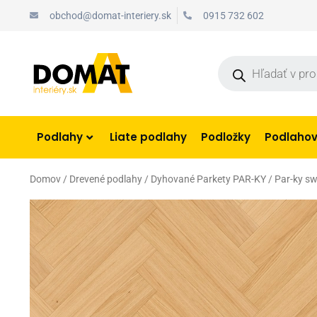
Preskočiť
obchod@domat-interiery.sk
0915 732 602
na
obsah
Products
search
Podlahy
Liate podlahy
Podložky
Podlahové
Domov
/
Drevené podlahy
/
Dyhované Parkety PAR-KY
/ Par-ky sw