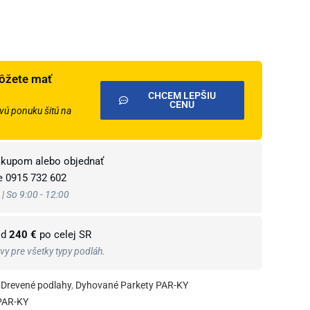
ôžete mať
CHCEM LEPŠIU
CENU
ú ponuku šitú na
ákupom alebo objednať
te
0915 732 602
 | So 9:00 - 12:00
od
240 €
po celej SR
y pre všetky typy podláh.
Drevené podlahy
,
Dyhované Parkety PAR-KY
PAR-KY