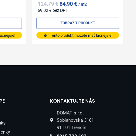
124,79
€
84,90
€
m2
69,02
€
bez DPH
ZOBRAZIŤ PRODUKT
acnejšie!
Tento produkt môžete mať lacnejšie!
PE
KONTAKTUJTE NÁS
DOMAT, s.r.o.
Soblahovská 3161
nky
911 01 Trenčín
ienky