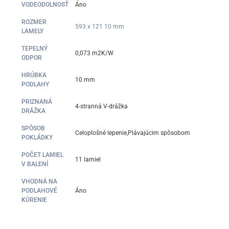
VODEODOLNOSŤ
Áno
ROZMER
593 x 121 10 mm
LAMELY
TEPELNÝ
0,073 m2K/W
ODPOR
HRÚBKA
10 mm
PODLAHY
PRIZNANÁ
4-stranná V-drážka
DRÁŽKA
SPÔSOB
Celoplošné lepenie,Plávajúcim spôsobom
POKLÁDKY
POČET LAMIEL
11 lamiel
V BALENÍ
VHODNÁ NA
PODLAHOVÉ
Áno
KÚRENIE