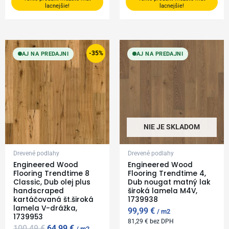
lacnejšie!
lacnejšie!
Original
Current
price
price
-35%
AJ NA PREDAJNI
AJ NA PREDAJNI
was:
is:
100,49 €.
64,99 €.
NIE JE SKLADOM
Drevené podlahy
Drevené podlahy
Engineered Wood
Engineered Wood
Flooring Trendtime 8
Flooring Trendtime 4,
Classic, Dub olej plus
Dub nougat matný lak
handscraped
široká lamela M4V,
kartáčovaná št.široká
1739938
lamela V-drážka,
99,99
€
m2
1739953
81,29
€
bez DPH
100,49
€
64,99
€
m2