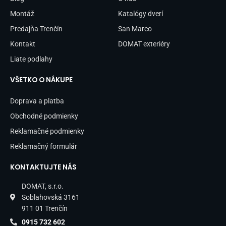
k
a
-
m
Montáž
Katalógy dverí
f
Predajňa Trenčín
San Marco
Kontakt
DOMAT exteriéry
Liate podlahy
VŠETKO O NÁKUPE
Doprava a platba
Obchodné podmienky
Reklamačné podmienky
Reklamačný formulár
KONTAKTUJTE NÁS
DOMAT, s.r.o.
Soblahovská 3161
911 01 Trenčín
0915 732 602