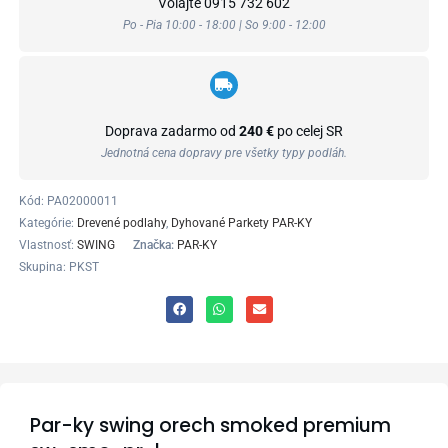
Volajte
0915 732 602
Po - Pia 10:00 - 18:00 | So 9:00 - 12:00
Doprava zadarmo od
240 €
po celej SR
Jednotná cena dopravy pre všetky typy podláh.
Kód:
PA02000011
Kategórie:
Drevené podlahy
,
Dyhované Parkety PAR-KY
Vlastnosť:
SWING
Značka:
PAR-KY
Skupina: PKST
Par-ky swing orech smoked premium