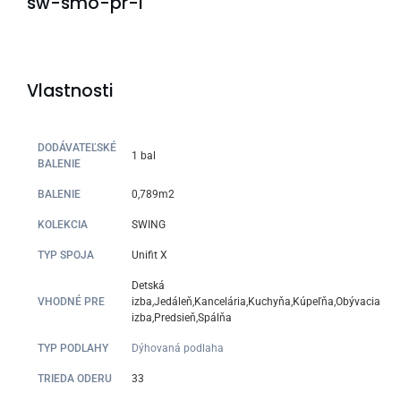
sw-smo-pr-l
Vlastnosti
DODÁVATEĽSKÉ
1 bal
BALENIE
BALENIE
0,789m2
KOLEKCIA
SWING
TYP SPOJA
Unifit X
Detská
VHODNÉ PRE
izba,Jedáleň,Kancelária,Kuchyňa,Kúpeľňa,Obývacia
izba,Predsieň,Spálňa
TYP PODLAHY
Dýhovaná podlaha
TRIEDA ODERU
33