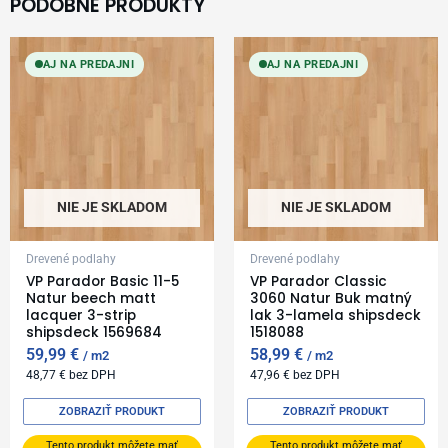
PODOBNÉ PRODUKTY
AJ NA PREDAJNI
AJ NA PREDAJNI
NIE JE SKLADOM
NIE JE SKLADOM
Drevené podlahy
Drevené podlahy
VP Parador Basic 11-5
VP Parador Classic
Natur beech matt
3060 Natur Buk matný
lacquer 3-strip
lak 3-lamela shipsdeck
shipsdeck 1569684
1518088
59,99
€
58,99
€
m2
m2
48,77
€
bez DPH
47,96
€
bez DPH
ZOBRAZIŤ PRODUKT
ZOBRAZIŤ PRODUKT
Tento produkt môžete mať
Tento produkt môžete mať