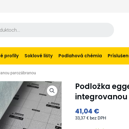
 profily
Soklové lišty
Podlahová chémia
Prísluše
rovanou parozábranou
Podložka egger
integrovanou
41,04
€
33,37
€
bez DPH