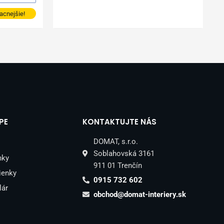
acnejšie!
PE
KONTAKTUJTE NÁS
DOMAT, s.r.o.
Soblahovská 3161
nky
911 01 Trenčín
ienky
0915 732 602
lár
obchod@domat-interiery.sk