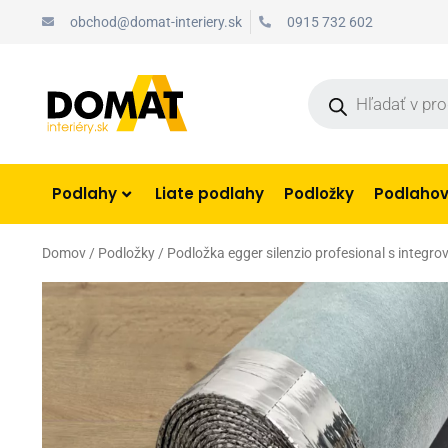
Preskočiť
obchod@domat-interiery.sk
0915 732 602
na
obsah
Products
search
Podlahy
Liate podlahy
Podložky
Podlahové
Domov
/
Podložky
/ Podložka egger silenzio profesional s integ