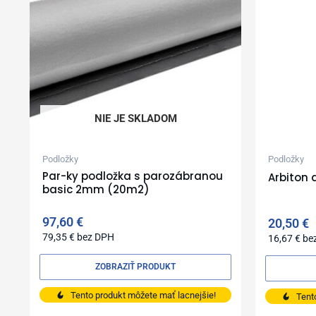
NIE JE SKLADOM
Podložky
Podložky
Par-ky podložka s parozábranou
Arbiton 
basic 2mm (20m2)
97,60
€
20,50
€
79,35
€
bez DPH
16,67
€
be
ZOBRAZIŤ PRODUKT
Tento produkt môžete mať lacnejšie!
Tent