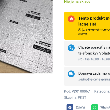
Nie je na sklade
Tento produkt m
lacnejšie!
Pripravíme vám cenov
mieru.
Chcete poradiť s n
telefonicky? Volaj
Po - Pia 10:00 - 18:00
Doprava zadarmo 
Jednotná cena doprav
Kód:
PD0100067
Kategória:
Skupina: PKST
Zdieľať
Whats