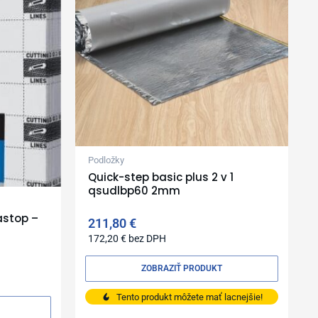
Podložky
Quick-step basic plus 2 v 1
qsudlbp60 2mm
astop –
211,80
€
172,20
€
bez DPH
ZOBRAZIŤ PRODUKT
Tento produkt môžete mať lacnejšie!