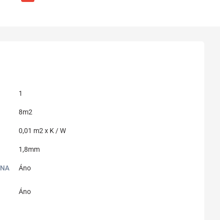
1
8m2
0,01 m2 x K / W
1,8mm
ANA
Áno
Áno