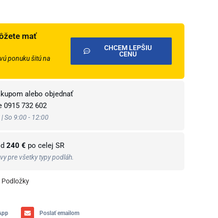
ôžete mať
CHCEM LEPŠIU
CENU
ú ponuku šitú na
ákupom alebo objednať
te
0915 732 602
 | So 9:00 - 12:00
od
240 €
po celej SR
y pre všetky typy podláh.
Podložky
App
Poslať emailom