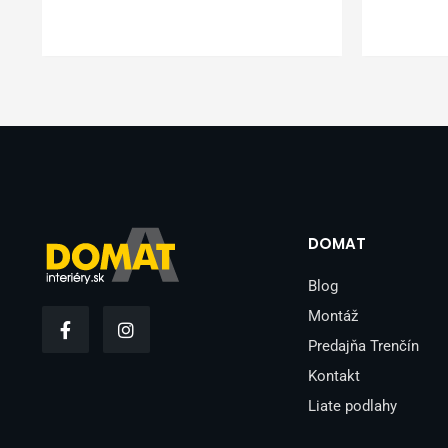
DOMAT
Blog
F
I
Montáž
a
n
Predajňa Trenčín
c
s
e
t
Kontakt
b
a
o
g
Liate podlahy
o
r
k
a