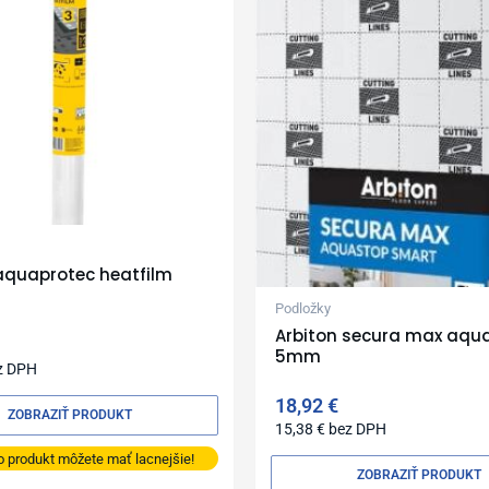
aquaprotec heatfilm
Podložky
Arbiton secura max aqu
5mm
z DPH
18,92
€
ZOBRAZIŤ PRODUKT
15,38
€
bez DPH
o produkt môžete mať lacnejšie!
ZOBRAZIŤ PRODUKT