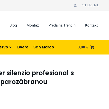
PRIHLÁSENIE
Blog
Montáž
Predajňa Trenčín
Kontakt
nstvo
Dvere
San Marco
0,00
€
 silenzio profesional s
 parozábranou