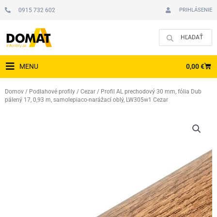
Preskočiť
0915 732 602
PRIHLÁSENIE
na
obsah
CAR
0,00
€
MENU
Domov
/
Podlahové profily
/
Cezar
/ Profil AL prechodový 30 mm, fólia Dub
pálený 17, 0,93 m, samolepiaco-narážací oblý, LW305w1 Cezar