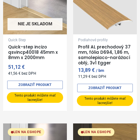
NIE JE SKLADOM
Quick Step
Podlahové profily
Quick-step incizo
Profil AL prechodový 37
qsvincp40018 45mm x
mm, fólia D694, 1,86 m,
8mm x 2000mm
samolepiaco-narážací
oblý, 3v1 Egger
51,12
€
13,89
€
bm
41,56
€
bez DPH
11,29
€
bez DPH
ZOBRAZIŤ PRODUKT
ZOBRAZIŤ PRODUKT
Tento produkt môžete mať
Tento produkt môžete mať
lacnejšie!
lacnejšie!
LEN NA ESHOPE
LEN NA ESHOPE