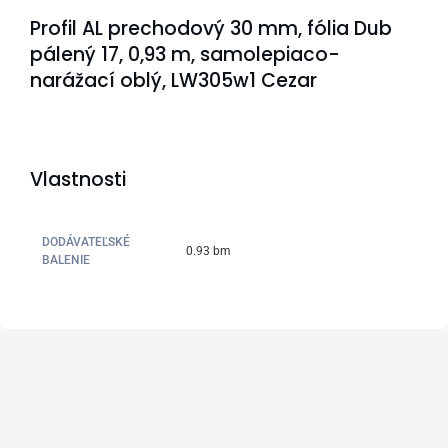
Profil AL prechodový 30 mm, fólia Dub
pálený 17, 0,93 m, samolepiaco-
narážací oblý, LW305w1 Cezar
Vlastnosti
DODÁVATEĽSKÉ
0.93 bm
BALENIE