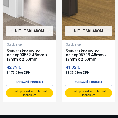
NIE JE SKLADOM
NIE JE SKLADOM
Quick Step
Quick Step
Quick-step incizo
Quick-step incizo
qsincp03552 48mm x
qsincp05796 48mm x
13mm x 2150mm
13mm x 2150mm
42,79
€
41,02
€
34,79
€
bez DPH
33,35
€
bez DPH
ZOBRAZIŤ PRODUKT
ZOBRAZIŤ PRODUKT
Tento produkt môžete mať
Tento produkt môžete mať
lacnejšie!
lacnejšie!