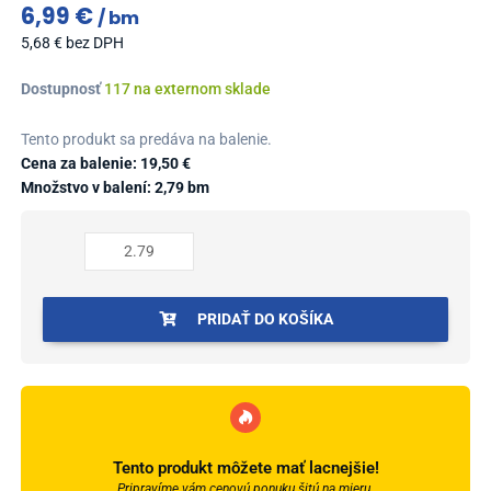
6,99
€
bm
5,68
€
bez DPH
množstvo
Dostupnosť
117 na externom sklade
Profil
AL
Tento produkt sa predáva na balenie.
prechodový
Cena za balenie:
19,50
€
30
Množstvo v balení: 2,79 bm
mm,
fólia
Dub
prírodný
16,
PRIDAŤ DO KOŠÍKA
2,79
m,
samolepiaco-
narážací
oblý,
LW305w1
Tento produkt môžete mať lacnejšie!
Cezar
Pripravíme vám cenovú ponuku šitú na mieru.