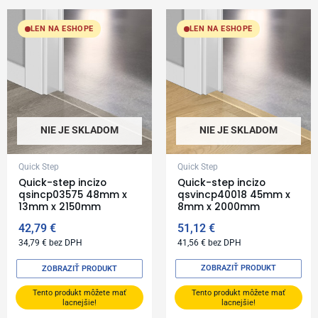
LEN NA ESHOPE
LEN NA ESHOPE
NIE JE SKLADOM
NIE JE SKLADOM
Quick Step
Quick Step
Quick-step incizo
Quick-step incizo
qsincp03575 48mm x
qsvincp40018 45mm x
13mm x 2150mm
8mm x 2000mm
42,79
€
51,12
€
34,79
€
bez DPH
41,56
€
bez DPH
ZOBRAZIŤ PRODUKT
ZOBRAZIŤ PRODUKT
Tento produkt môžete mať
Tento produkt môžete mať
lacnejšie!
lacnejšie!