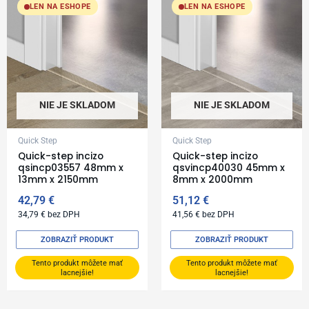
LEN NA ESHOPE
LEN NA ESHOPE
NIE JE SKLADOM
NIE JE SKLADOM
Quick Step
Quick Step
Quick-step incizo
Quick-step incizo
qsincp03557 48mm x
qsvincp40030 45mm x
13mm x 2150mm
8mm x 2000mm
42,79
€
51,12
€
34,79
€
bez DPH
41,56
€
bez DPH
ZOBRAZIŤ PRODUKT
ZOBRAZIŤ PRODUKT
Tento produkt môžete mať
Tento produkt môžete mať
lacnejšie!
lacnejšie!