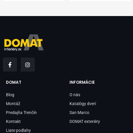
F
I
a
n
c
s
e
t
b
a
DOMAT
INFORMÁCIE
o
g
o
r
Blog
O nás
k
a
-
m
Montáž
Katalógy dverí
f
Predajňa Trenčín
San Marco
Kontakt
DOMAT exteriéry
Liate podlahy