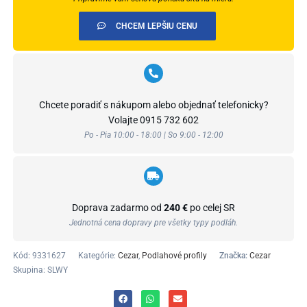
CHCEM LEPŠIU CENU
Chcete poradiť s nákupom alebo objednať telefonicky?
Volajte
0915 732 602
Po - Pia 10:00 - 18:00 | So 9:00 - 12:00
Doprava zadarmo od
240 €
po celej SR
Jednotná cena dopravy pre všetky typy podláh.
Kód:
9331627
Kategórie:
Cezar
,
Podlahové profily
Značka:
Cezar
Skupina: SLWY