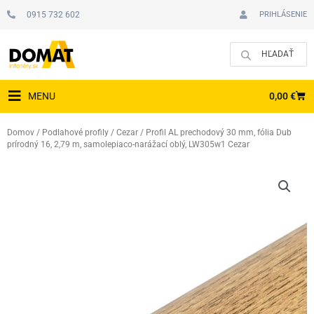
Preskočiť
0915 732 602
PRIHLÁSENIE
na
obsah
CAR
0,00
€
MENU
Domov
/
Podlahové profily
/
Cezar
/ Profil AL prechodový 30 mm, fólia Dub
prírodný 16, 2,79 m, samolepiaco-narážací oblý, LW305w1 Cezar