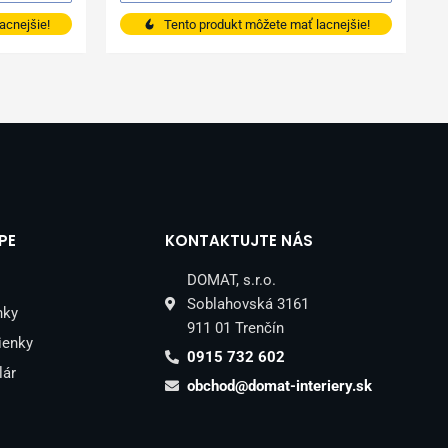
acnejšie!
Tento produkt môžete mať lacnejšie!
PE
KONTAKTUJTE NÁS
DOMAT, s.r.o.
Soblahovská 3161
nky
911 01 Trenčín
ienky
0915 732 602
lár
obchod@domat-interiery.sk