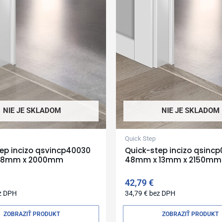
NIE JE SKLADOM
NIE JE SKLADOM
Quick Step
ep incizo qsvincp40030
Quick-step incizo qsinc
 8mm x 2000mm
48mm x 13mm x 2150mm
42,79
€
z DPH
34,79
€
bez DPH
ZOBRAZIŤ PRODUKT
ZOBRAZIŤ PRODUKT