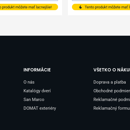
o produkt môžete mať lacnejšie!
Tento produkt môžete mať l
INFORMÁCIE
VŠETKO O NÁKU
O nás
Doprava a platba
Katalógy dverí
Obchodné podmie
San Marco
Reklamačné podm
DOMAT exteriéry
Reklamačný formu