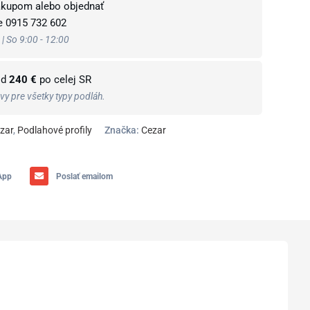
ákupom alebo objednať
te
0915 732 602
 | So 9:00 - 12:00
od
240 €
po celej SR
y pre všetky typy podláh.
zar
,
Podlahové profily
Značka:
Cezar
App
Poslať emailom