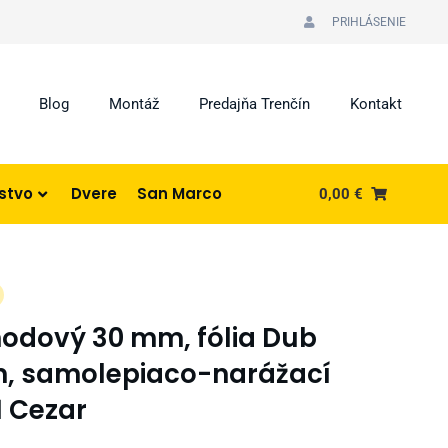
PRIHLÁSENIE
Blog
Montáž
Predajňa Trenčín
Kontakt
nstvo
Dvere
San Marco
0,00
€
chodový 30 mm, fólia Dub
9 m, samolepiaco-narážací
1 Cezar