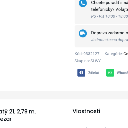
Chcete poradiť s n
Cezar
telefonicky? Volaj
Po - Pia 10:00 - 18:00
Doprava zadarmo 
Jednotná cena doprav
Kód:
9332127
Kategórie:
Ce
Skupina: SLWY
Zdieľať
Whats
Vlastnosti
tý 21, 2,79 m,
ezar