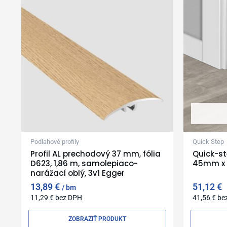
Podlahové profily
Quick Step
Profil AL prechodový 37 mm, fólia
Quick-st
D623, 1,86 m, samolepiaco-
45mm x
narážací oblý, 3v1 Egger
13,89
€
51,12
€
bm
11,29
€
bez DPH
41,56
€
be
ZOBRAZIŤ PRODUKT