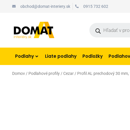
Preskočiť
obchod@domat-interiery.sk
0915 732 602
na
obsah
Products
search
Podlahy
Liate podlahy
Podložky
Podlahové
Domov
/
Podlahové profily
/
Cezar
/ Profil AL prechodový 30 mm, 