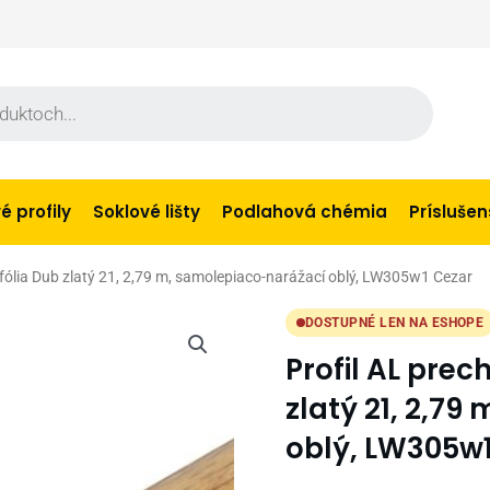
 profily
Soklové lišty
Podlahová chémia
Prísluše
fólia Dub zlatý 21, 2,79 m, samolepiaco-narážací oblý, LW305w1 Cezar
DOSTUPNÉ LEN NA ESHOPE
Profil AL pre
zlatý 21, 2,7
oblý, LW305w