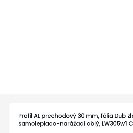
Profil AL prechodový 30 mm, fólia Dub zla
samolepiaco-narážací oblý, LW305w1 C