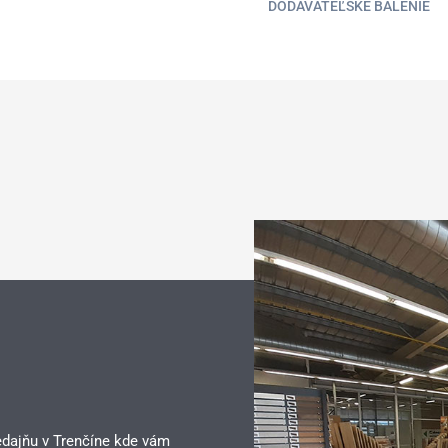
DODÁVATEĽSKÉ BALENIE
edajňu v Trenčíne kde vám