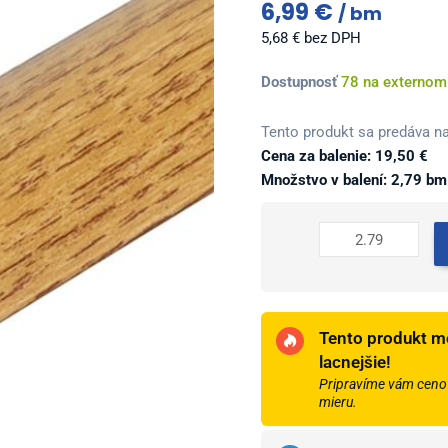
6,99
€
bm
5,68
€
bez DPH
množstvo
Dostupnosť
78 na externom
Profil
AL
Tento produkt sa predáva na
prechodový
Cena za balenie:
19,50
€
30
Množstvo v balení: 2,79 bm
mm,
fólia
Dub
zlatý
21,
2,79
Tento produkt m
m,
lacnejšie!
samolepiaco-
Pripravíme vám cenov
narážací
mieru.
oblý,
LW305w1