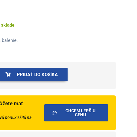
 sklade
 balenie.
PRIDAŤ DO KOŠÍKA
ôžete mať
CHCEM LEPŠIU
CENU
ú ponuku šitú na