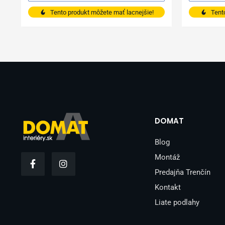
Tento produkt môžete mať lacnejšie!
Tent
DOMAT
Blog
F
I
Montáž
a
n
Predajňa Trenčín
c
s
e
t
Kontakt
b
a
o
g
Liate podlahy
o
r
k
a