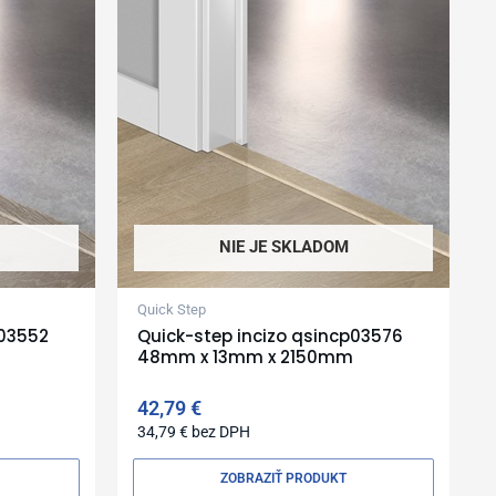
NIE JE SKLADOM
Quick Step
p03552
Quick-step incizo qsincp03576
48mm x 13mm x 2150mm
42,79
€
34,79
€
bez DPH
ZOBRAZIŤ PRODUKT