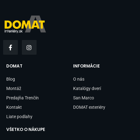
F
I
a
n
c
s
e
t
b
a
DOMAT
INFORMÁCIE
o
g
o
r
Blog
O nás
k
a
-
m
Montáž
Katalógy dverí
f
Predajňa Trenčín
San Marco
Kontakt
DOMAT exteriéry
Liate podlahy
VŠETKO O NÁKUPE