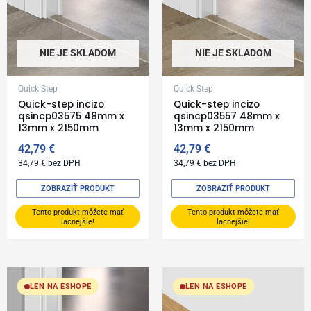
NIE JE SKLADOM
NIE JE SKLADOM
Quick Step
Quick Step
Quick-step incizo
Quick-step incizo
qsincp03575 48mm x
qsincp03557 48mm x
13mm x 2150mm
13mm x 2150mm
42,79
€
42,79
€
34,79
€
bez DPH
34,79
€
bez DPH
ZOBRAZIŤ PRODUKT
ZOBRAZIŤ PRODUKT
Tento produkt môžete mať
Tento produkt môžete mať
lacnejšie!
lacnejšie!
LEN NA ESHOPE
LEN NA ESHOPE