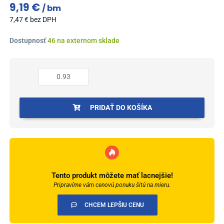
9,19
€
bm
7,47
€
bez DPH
množstvo
Dostupnosť
46 na externom sklade
Profil
AL
prechodový
37
mm,
fólia
PRIDAŤ DO KOŠÍKA
Dub
prírodný
16,
0,93
m,
samolepiaco-
Tento produkt môžete mať lacnejšie!
narážací
Pripravíme vám cenovú ponuku šitú na mieru.
oblý,
LW375w1
CHCEM LEPŠIU CENU
Cezar