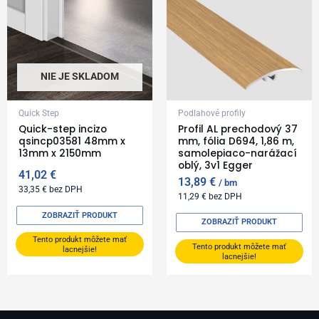
NIE JE SKLADOM
Quick Step
Podlahové profily
Quick-step incizo
Profil AL prechodový 37
qsincp03581 48mm x
mm, fólia D694, 1,86 m,
13mm x 2150mm
samolepiaco-narážací
oblý, 3v1 Egger
41,02
€
13,89
€
bm
33,35
€
bez DPH
11,29
€
bez DPH
ZOBRAZIŤ PRODUKT
ZOBRAZIŤ PRODUKT
Tento produkt môžete mať
Tento produkt môžete mať
lacnejšie!
lacnejšie!