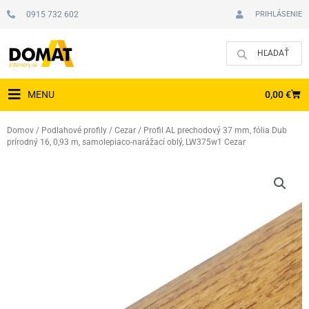
Preskočiť
0915 732 602
PRIHLÁSENIE
na
obsah
CAR
0,00
€
MENU
Domov
/
Podlahové profily
/
Cezar
/ Profil AL prechodový 37 mm, fólia Dub
prírodný 16, 0,93 m, samolepiaco-narážací oblý, LW375w1 Cezar