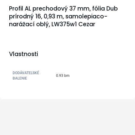
Profil AL prechodový 37 mm, fólia Dub
prírodný 16, 0,93 m, samolepiaco-
narážací oblý, LW375w1 Cezar
Vlastnosti
DODÁVATEĽSKÉ
0.93 bm
BALENIE