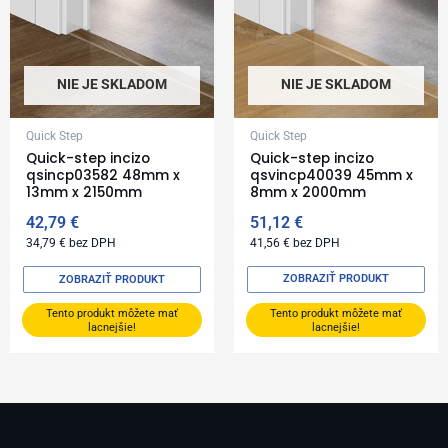
NIE JE SKLADOM
NIE JE SKLADOM
Quick Step
Quick Step
Quick-step incizo
Quick-step incizo
qsincp03582 48mm x
qsvincp40039 45mm x
13mm x 2150mm
8mm x 2000mm
42,79
€
51,12
€
34,79
€
bez DPH
41,56
€
bez DPH
ZOBRAZIŤ PRODUKT
ZOBRAZIŤ PRODUKT
Tento produkt môžete mať
Tento produkt môžete mať
lacnejšie!
lacnejšie!