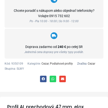
Chcete poradiť s nákupom alebo objednať telefonicky?
Volajte
0915 732 602
Po - Pia 10:00 - 18:00 | So 9:00 - 12:00
Doprava zadarmo od
240 €
po celej SR
Jednotná cena dopravy pre všetky typy podláh.
Kód:
9350109
Kategórie:
Cezar
,
Podlahové profily
Značka:
Cezar
Skupina: SLWY
Profil AL prechodový 47 mm, elox