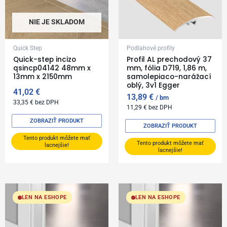
NIE JE SKLADOM
Quick Step
Podlahové profily
Quick-step incizo
Profil AL prechodový 37
qsincp04142 48mm x
mm, fólia D719, 1,86 m,
13mm x 2150mm
samolepiaco-narážací
oblý, 3v1 Egger
41,02
€
13,89
€
bm
33,35
€
bez DPH
11,29
€
bez DPH
ZOBRAZIŤ PRODUKT
ZOBRAZIŤ PRODUKT
Tento produkt môžete mať
Tento produkt môžete mať
lacnejšie!
lacnejšie!
LEN NA ESHOPE
LEN NA ESHOPE