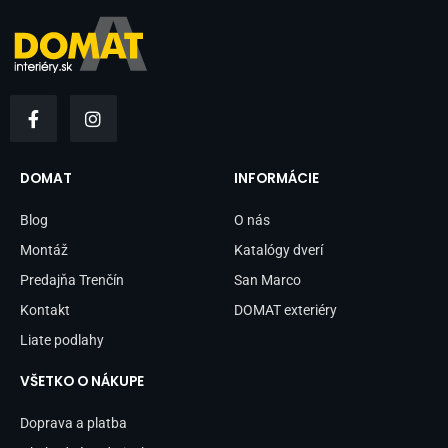
F
I
a
n
c
s
e
t
b
a
DOMAT
INFORMÁCIE
o
g
o
r
Blog
O nás
k
a
-
m
Montáž
Katalógy dverí
f
Predajňa Trenčín
San Marco
Kontakt
DOMAT exteriéry
Liate podlahy
VŠETKO O NÁKUPE
Doprava a platba