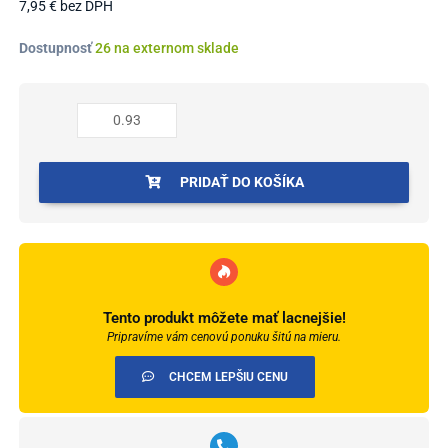
7,95
€
bez DPH
množstvo
Dostupnosť
26 na externom sklade
Profil
AL
prechodový
47
mm,
elox
PRIDAŤ DO KOŠÍKA
Striebro
01,
0,93
m,
samolepiaco-
narážací
Tento produkt môžete mať lacnejšie!
oblý,
Pripravíme vám cenovú ponuku šitú na mieru.
LW475w1
Cezar
CHCEM LEPŠIU CENU