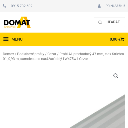
Preskočiť
0915 732 602
PRIHLÁSENIE
na
obsah
CAR
0,00
€
MENU
Domov
/
Podlahové profily
/
Cezar
/ Profil AL prechodový 47 mm, elox Striebro
01, 0,93 m, samolepiaco-narážací oblý, LW475w1 Cezar