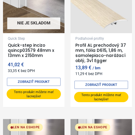
NIE JE SKLADOM
Quick Step
Podlahové profily
Quick-step incizo
Profil AL prechodový 37
qsincp03579 48mm x
mm, fólia D615, 1,86 m,
13mm x 2150mm
samolepiaco-narážací
oblý, 3v1 Egger
41,02
€
13,89
€
bm
33,35
€
bez DPH
11,29
€
bez DPH
ZOBRAZIŤ PRODUKT
ZOBRAZIŤ PRODUKT
Tento produkt môžete mať
Tento produkt môžete mať
lacnejšie!
lacnejšie!
LEN NA ESHOPE
LEN NA ESHOPE