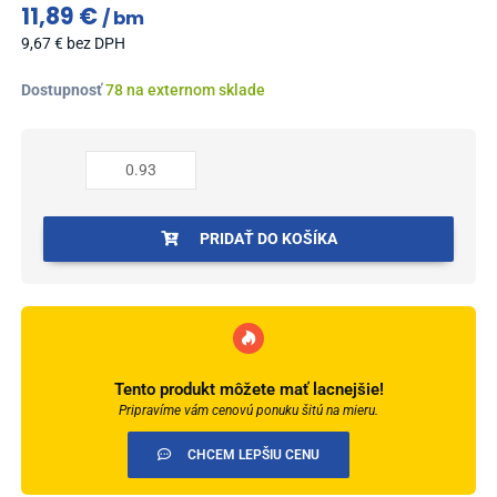
11,89
€
bm
9,67
€
bez DPH
množstvo
Dostupnosť
78 na externom sklade
Profil
AL
prechodový
47
mm,
fólia
PRIDAŤ DO KOŠÍKA
Dub
biely
13,
0,93
m,
samolepiaco-
Tento produkt môžete mať lacnejšie!
narážací
Pripravíme vám cenovú ponuku šitú na mieru.
oblý,
LW475w1
CHCEM LEPŠIU CENU
Cezar