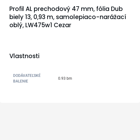
Profil AL prechodový 47 mm, fólia Dub
biely 13, 0,93 m, samolepiaco-narážací
oblý, LW475w1 Cezar
Vlastnosti
DODÁVATEĽSKÉ
0.93 bm
BALENIE