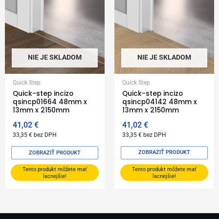
NIE JE SKLADOM
NIE JE SKLADOM
Quick Step
Quick Step
Quick-step incizo
Quick-step incizo
qsincp01664 48mm x
qsincp04142 48mm x
13mm x 2150mm
13mm x 2150mm
41,02
€
41,02
€
33,35
€
bez DPH
33,35
€
bez DPH
ZOBRAZIŤ PRODUKT
ZOBRAZIŤ PRODUKT
Tento produkt môžete mať
Tento produkt môžete mať
lacnejšie!
lacnejšie!