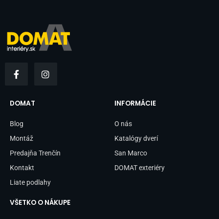
F
I
a
n
c
s
e
t
b
a
DOMAT
INFORMÁCIE
o
g
o
r
Blog
O nás
k
a
-
m
Montáž
Katalógy dverí
f
Predajňa Trenčín
San Marco
Kontakt
DOMAT exteriéry
Liate podlahy
VŠETKO O NÁKUPE