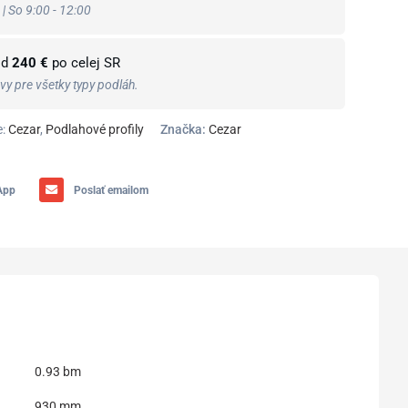
 | So 9:00 - 12:00
od
240 €
po celej SR
y pre všetky typy podláh.
:
Cezar
,
Podlahové profily
Značka:
Cezar
App
Poslať emailom
0.93 bm
930 mm