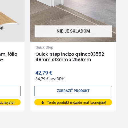
NIE JE SKLADOM
Quick Step
m, fólia
Quick-step incizo qsincp03552
o-
48mm x 13mm x 2150mm
42,79
€
34,79
€
bez DPH
ZOBRAZIŤ PRODUKT
acnejšie!
Tento produkt môžete mať lacnejšie!