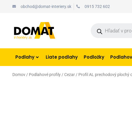
Preskočiť
obchod@domat-interiery.sk
0915 732 602
na
obsah
Products
search
Podlahy
Liate podlahy
Podložky
Podlahové
Domov
/
Podlahové profily
/
Cezar
/ Profil AL prechodový plochý 