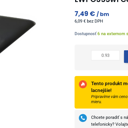
7,49
€
bm
6,09
€
bez DPH
množstvo
Dostupnosť
6 na externom 
Profil
AL
prechodový
plochý
ovál
35
mm,
Tento produkt m
fólia
lacnejšie!
elox
Pripravíme vám cenov
Čierna
mieru.
kartáčovaná
leštená
Chcete poradiť s n
(EC35S),
telefonicky? Volaj