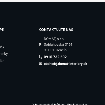
PE
KONTAKTUJTE NÁS
DOMAT, s.r.o.
Soblahovská 3161
nky
911 01 Trenčín
ienky
0915 732 602
lár
obchod@domat-interiery.sk
Ochrana osobných údajov
|
Pravidlá cookies