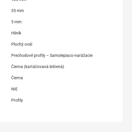
35 mm
5 mm
Hliník
Plochý ovál
Prechodové profily – Samolepiaco-narážacie
Čierna (kartáčovaná leštená)
Čierna
NIE
Profily