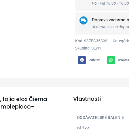
0,93
Po - Pia 10:00 - 18:00
m,
samolepiaco-
Doprava zadarmo 
narážací,
Jednotná cena doprav
LWPO355w1
Cezar
Kód:
937EC35S09
Kategórie
Skupina: SLWY
Zdieľať
Whats
Vlastnosti
fólia elox Čierna
samolepiaco-
DODÁVATEĽSKÉ BALENIE
DĹŽKA