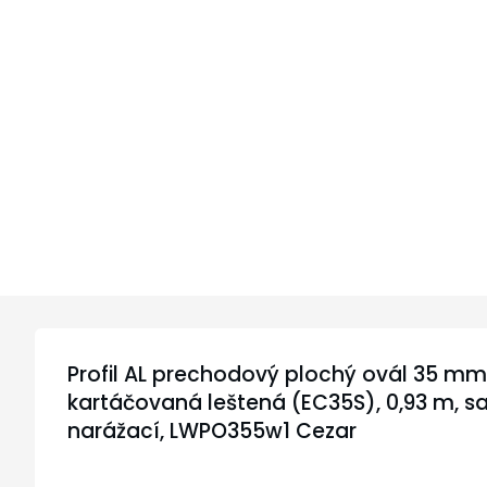
Profil AL prechodový plochý ovál 35 mm, 
kartáčovaná leštená (EC35S), 0,93 m, 
narážací, LWPO355w1 Cezar