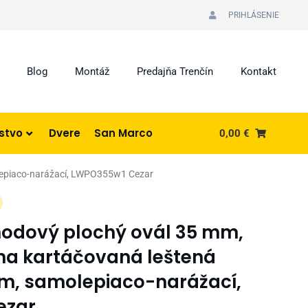
PRIHLÁSENIE
Blog
Montáž
Predajňa Trenčín
Kontakt
nstvo
Dvere
San Marco
0,00
€
molepiaco-narážací, LWPO355w1 Cezar
chodový plochý ovál 35 mm,
erna kartáčovaná leštená
 m, samolepiaco-narážací,
ezar