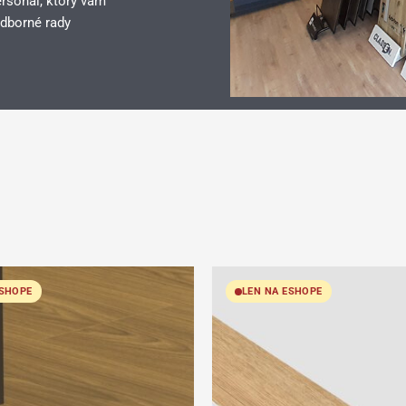
rsonál, ktorý vám
dborné rady
ESHOPE
LEN NA ESHOPE