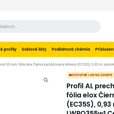
 profily
Soklové lišty
Podlahová chémia
Prísluše
ovál 35 mm, fólia elox Čierna kartáčovaná leštená (EC35S), 0,93 m, sa
DOSTUPNÉ LEN NA ESHOPE
Profil AL pre
fólia elox Či
(EC35S), 0,93
LWPO355w1 C