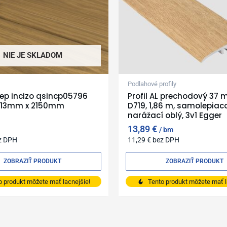
NIE JE SKLADOM
Podlahové profily
ep incizo qsincp05796
Profil AL prechodový 37 m
 13mm x 2150mm
D719, 1,86 m, samolepiac
narážací oblý, 3v1 Egger
13,89
€
bm
z DPH
11,29
€
bez DPH
ZOBRAZIŤ PRODUKT
ZOBRAZIŤ PRODUKT
o produkt môžete mať lacnejšie!
Tento produkt môžete mať l