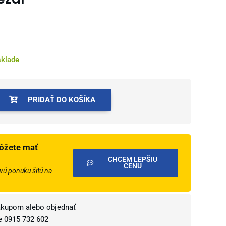
sklade
PRIDAŤ DO KOŠÍKA
ôžete mať
CHCEM LEPŠIU
CENU
ú ponuku šitú na
ákupom alebo objednať
te
0915 732 602