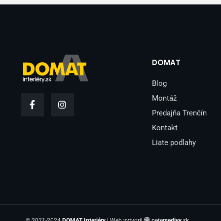
DOMAT
Blog
F
I
Montáž
a
n
Predajňa Trenčín
c
s
e
t
Kontakt
b
a
o
g
Liate podlahy
o
r
k
a
-
m
f
© 2021-2024
DOMAT Interiéry
| Web vytvoril
peter
sedivy
.sk