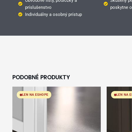
Obvodové lišty, podložky a
Skúsený pe
príslušenstvo
poskytne o
Individuálny a osobný prístup
PODOBNÉ PRODUKTY
LEN NA ESHOPE
LEN NA 