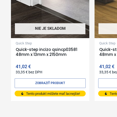
NIE JE SKLADOM
Quick Step
Quick Step
Quick-step incizo qsincp03581
Quick-st
48mm x 13mm x 2150mm
48mm x
41,02
€
41,02
€
33,35
€
bez DPH
33,35
€
be
ZOBRAZIŤ PRODUKT
Tento produkt môžete mať lacnejšie!
Tent