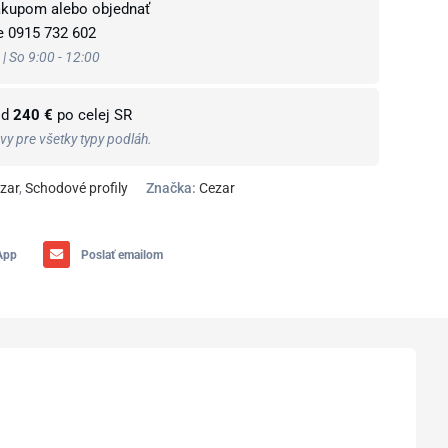
ákupom alebo objednať
te
0915 732 602
 | So 9:00 - 12:00
od
240 €
po celej SR
y pre všetky typy podláh.
zar
,
Schodové profily
Značka:
Cezar
App
Poslať emailom