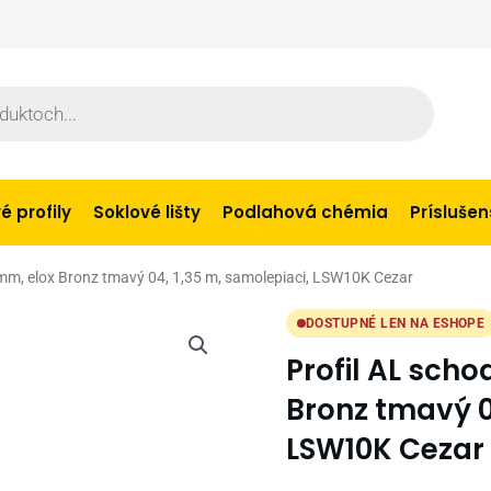
 profily
Soklové lišty
Podlahová chémia
Prísluše
 mm, elox Bronz tmavý 04, 1,35 m, samolepiaci, LSW10K Cezar
DOSTUPNÉ LEN NA ESHOPE
Profil AL scho
Bronz tmavý 0
LSW10K Cezar