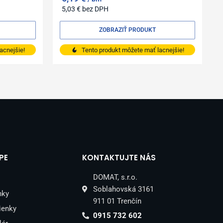
5,03
€
bez DPH
ZOBRAZIŤ PRODUKT
acnejšie!
Tento produkt môžete mať lacnejšie!
PE
KONTAKTUJTE NÁS
DOMAT, s.r.o.
Soblahovská 3161
nky
911 01 Trenčín
ienky
0915 732 602