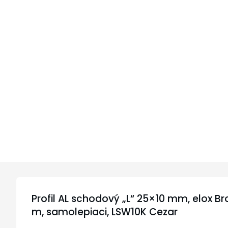
Profil AL schodový „L“ 25×10 mm, elox Br
m, samolepiaci, LSW10K Cezar