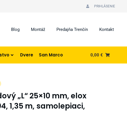
PRIHLÁSENIE
Blog
Montáž
Predajňa Trenčín
Kontakt
nstvo
Dvere
San Marco
0,00
€
dový „L“ 25×10 mm, elox
4, 1,35 m, samolepiaci,