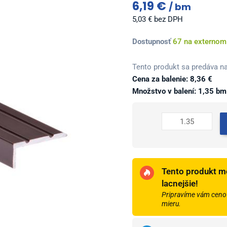
6,19
€
bm
5,03
€
bez DPH
množstvo
Dostupnosť
67 na externom
Profil
AL
Tento produkt sa predáva na
schodový
Cena za balenie:
8,36
€
"L"
Množstvo v balení: 1,35 bm
25x10
mm,
elox
Bronz
tmavý
04,
Tento produkt m
1,35
lacnejšie!
m,
Pripravíme vám cenov
samolepiaci,
mieru.
LSW10K
Cezar