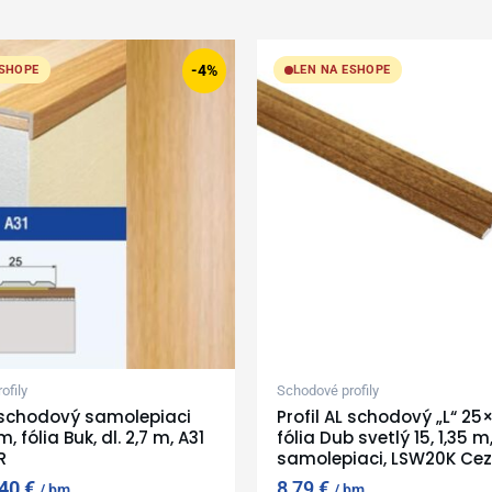
iginal
Current
ice
price
-4%
ESHOPE
LEN NA ESHOPE
as:
is:
50 €.
2,40 €.
ofily
Schodové profily
L schodový samolepiaci
Profil AL schodový „L“ 2
 fólia Buk, dl. 2,7 m, A31
fólia Dub svetlý 15, 1,35 m
R
samolepiaci, LSW20K Cez
,40
€
8,79
€
bm
bm