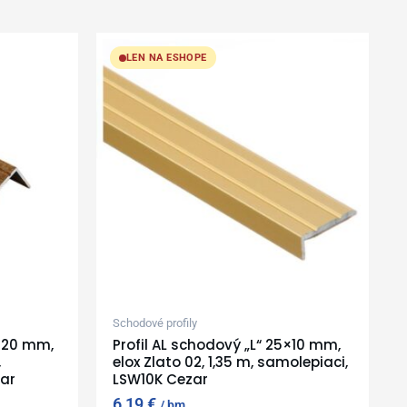
LEN NA ESHOPE
Schodové profily
5×20 mm,
Profil AL schodový „L“ 25×10 mm,
,
elox Zlato 02, 1,35 m, samolepiaci,
ar
LSW10K Cezar
6,19
€
bm