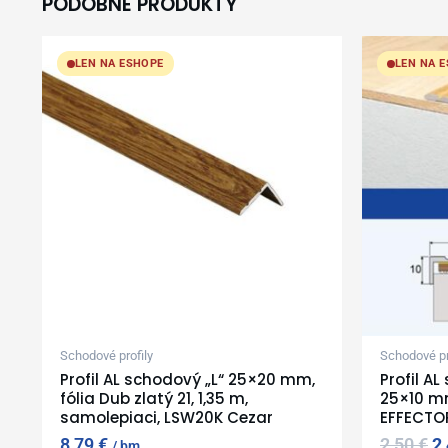
PODOBNÉ PRODUKTY
Or
pr
LEN NA ESHOPE
LEN NA 
w
2,
Schodové profily
Schodové pr
Profil AL schodový „L“ 25×20 mm,
Profil A
fólia Dub zlatý 21, 1,35 m,
25×10 mm,
samolepiaci, LSW20K Cezar
EFFECTO
8,79
€
2,50
€
2
bm