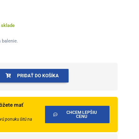
 sklade
 balenie.
PRIDAŤ DO KOŠÍKA
ôžete mať
CHCEM LEPŠIU
CENU
ú ponuku šitú na