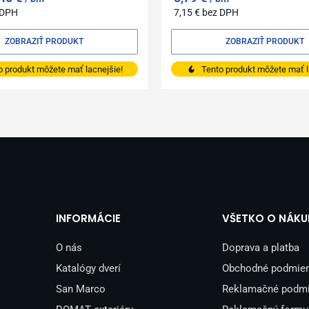
 DPH
7,15
€
bez DPH
ZOBRAZIŤ PRODUKT
ZOBRAZIŤ PRODUKT
o produkt môžete mať lacnejšie!
Tento produkt môžete mať l
INFORMÁCIE
VŠETKO O NÁKU
O nás
Doprava a platba
Katalógy dverí
Obchodné podmie
San Marco
Reklamačné podm