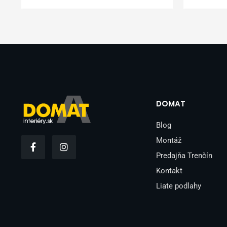
DOMAT
Blog
F
I
Montáž
a
n
Predajňa Trenčín
c
s
e
t
Kontakt
b
a
o
g
Liate podlahy
o
r
k
a
-
m
f