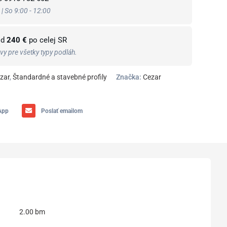
 | So 9:00 - 12:00
od
240 €
po celej SR
y pre všetky typy podláh.
zar
,
Štandardné a stavebné profily
Značka:
Cezar
App
Poslať emailom
2.00 bm