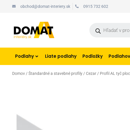
Preskočiť
obchod@domat-interiery.sk
0915 732 602
na
obsah
Products
search
Podlahy
Liate podlahy
Podložky
Podlahové
Domov
/
Štandardné a stavebné profily
/
Cezar
/ Profil AL tyč pl