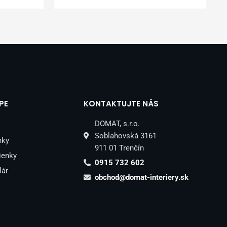
PE
KONTAKTUJTE NÁS
DOMAT, s.r.o.
Soblahovská 3161
nky
911 01 Trenčín
ienky
0915 732 602
lár
obchod@domat-interiery.sk