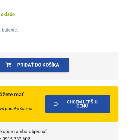
 sklade
 balenie.
PRIDAŤ DO KOŠÍKA
ôžete mať
CHCEM LEPŠIU
CENU
ú ponuku šitú na
ákupom alebo objednať
te
0915 732 602