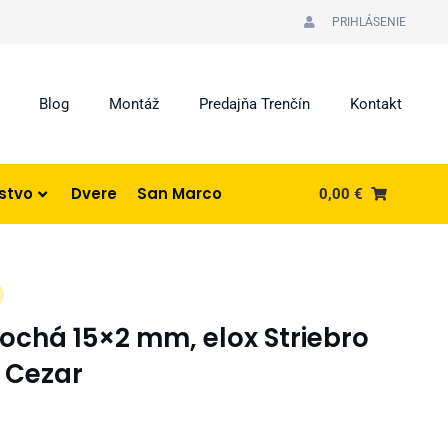
PRIHLÁSENIE
Blog
Montáž
Predajňa Trenčín
Kontakt
nstvo
Dvere
San Marco
0,00
€
plochá 15×2 mm, elox Striebro
2 Cezar