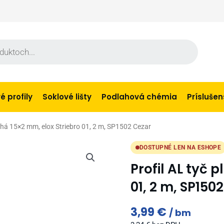
 profily
Soklové lišty
Podlahová chémia
Prísluše
ochá 15×2 mm, elox Striebro 01, 2 m, SP1502 Cezar
DOSTUPNÉ LEN NA ESHOPE
Profil AL tyč 
01, 2 m, SP150
3,99
€
bm