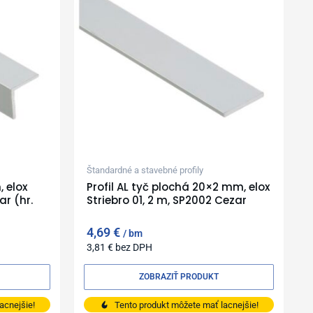
Štandardné a stavebné profily
, elox
Profil AL tyč plochá 20×2 mm, elox
ar (hr.
Striebro 01, 2 m, SP2002 Cezar
4,69
€
bm
3,81
€
bez DPH
ZOBRAZIŤ PRODUKT
acnejšie!
Tento produkt môžete mať lacnejšie!