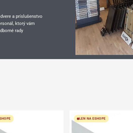
 dvere a príslušenstvo
rsonál, ktorý vám
dborné rady
ESHOPE
LEN NA ESHOPE