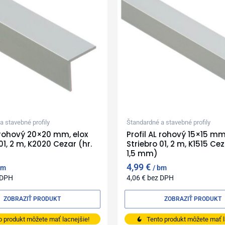
a stavebné profily
Štandardné a stavebné profily
L rohový 20×20 mm, elox
Profil AL rohový 15×15 mm
01, 2 m, K2020 Cezar (hr.
Striebro 01, 2 m, K1515 Cez
1,5 mm)
4,99
€
bm
bm
 DPH
4,06
€
bez DPH
ZOBRAZIŤ PRODUKT
ZOBRAZIŤ PRODUKT
o produkt môžete mať lacnejšie!
Tento produkt môžete mať l