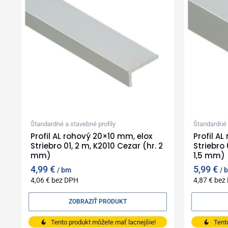
Štandardné a stavebné profily
Štandardné 
Profil AL rohový 20×10 mm, elox
Profil A
Striebro 01, 2 m, K2010 Cezar (hr. 2
Striebro 
mm)
1,5 mm)
4,99
€
5,99
€
bm
4,06
€
bez DPH
4,87
€
bez
ZOBRAZIŤ PRODUKT
Tento produkt môžete mať lacnejšie!
Tent