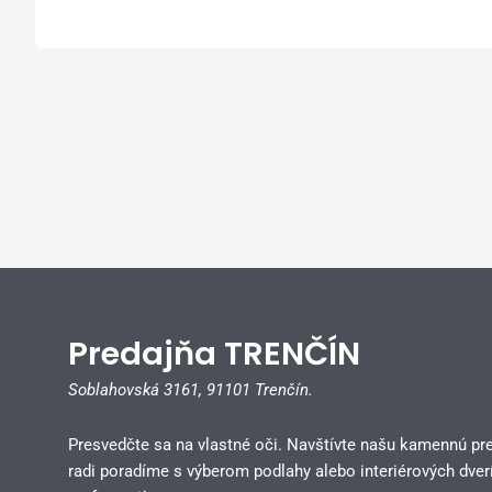
Predajňa TRENČÍN
Soblahovská 3161,
91101 Trenčín.
Presvedčte sa na vlastné oči. Navštívte našu kamennú pr
radi poradíme s výberom podlahy alebo interiérových dverí