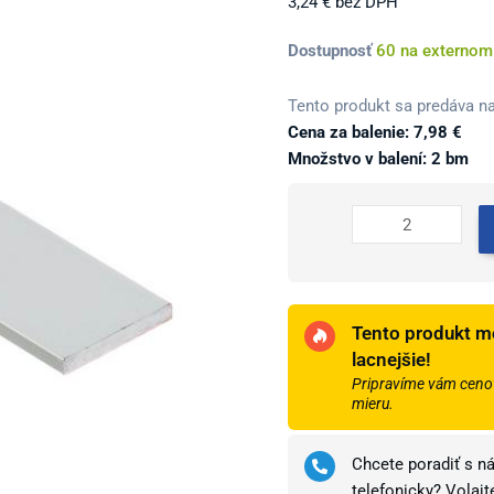
3,24
€
bez DPH
množstvo
Dostupnosť
60 na externom
Profil
AL
Tento produkt sa predáva na
tyč
Cena za balenie:
7,98
€
plochá
Množstvo v balení: 2 bm
15x2
mm,
elox
Striebro
01,
2
Tento produkt m
m,
lacnejšie!
SP1502
Pripravíme vám cenov
Cezar
mieru.
Chcete poradiť s n
telefonicky? Volaj