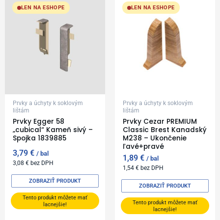
LEN NA ESHOPE
LEN NA ESHOPE
Prvky a úchyty k soklovým
Prvky a úchyty k soklovým
lištám
lištám
Prvky Egger 58
Prvky Cezar PREMIUM
„cubical“ Kameň sivý –
Classic Brest Kanadský
Spojka 1839885
M238 – Ukončenie
ľavé+pravé
3,79
€
bal
1,89
€
bal
3,08
€
bez DPH
1,54
€
bez DPH
ZOBRAZIŤ PRODUKT
ZOBRAZIŤ PRODUKT
Tento produkt môžete mať
Tento produkt môžete mať
lacnejšie!
lacnejšie!