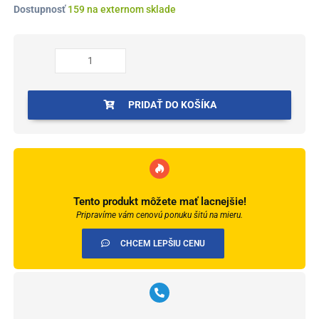
množstvo
Dostupnosť
159 na externom sklade
Prvky
Arbiton
MACK
Dub
Bolton
107
PRIDAŤ DO KOŠÍKA
-
Spojka
Tento produkt môžete mať lacnejšie!
Pripravíme vám cenovú ponuku šitú na mieru.
CHCEM LEPŠIU CENU