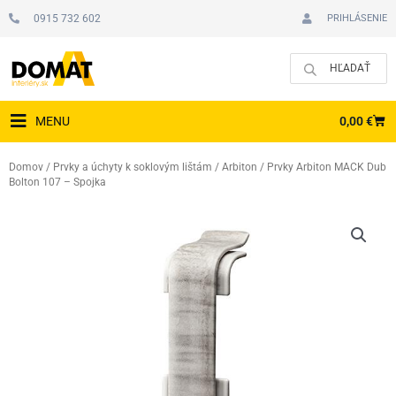
Preskočiť
0915 732 602
PRIHLÁSENIE
na
obsah
CAR
0,00
€
MENU
Domov
/
Prvky a úchyty k soklovým lištám
/
Arbiton
/ Prvky Arbiton MACK Dub
Bolton 107 – Spojka