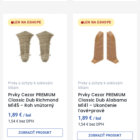
LEN NA ESHOPE
LEN NA ESHOPE
Prvky a úchyty k soklovým
Prvky a úchyty k soklovým
lištám
lištám
Prvky Cezar PREMIUM
Prvky Cezar PREMIUM
Classic Dub Richmond
Classic Dub Alabama
M145 – Roh vnútorný
M141 – Ukončenie
ľavé+pravé
1,89
€
bal
1,89
€
bal
1,54
€
bez DPH
1,54
€
bez DPH
ZOBRAZIŤ PRODUKT
ZOBRAZIŤ PRODUKT