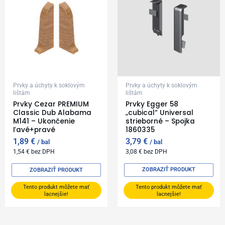
Prvky a úchyty k soklovým
Prvky a úchyty k soklovým
lištám
lištám
Prvky Cezar PREMIUM
Prvky Egger 58
Classic Dub Alabama
„cubical“ Universal
M141 – Ukončenie
strieborné – Spojka
ľavé+pravé
1860335
1,89
€
3,79
€
bal
bal
1,54
€
bez DPH
3,08
€
bez DPH
ZOBRAZIŤ PRODUKT
ZOBRAZIŤ PRODUKT
Tento produkt môžete mať
Tento produkt môžete mať
lacnejšie!
lacnejšie!