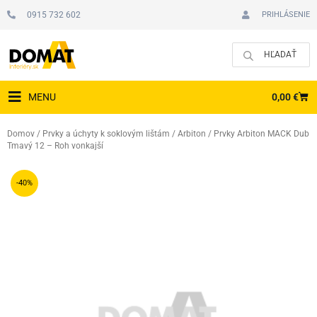
Preskočiť
0915 732 602
PRIHLÁSENIE
na
obsah
CAR
0,00
€
MENU
Domov
/
Prvky a úchyty k soklovým lištám
/
Arbiton
/ Prvky Arbiton MACK Dub
Tmavý 12 – Roh vonkajší
-40%