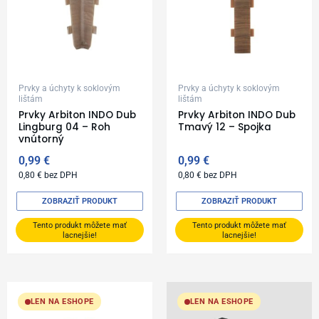
Prvky a úchyty k soklovým
Prvky a úchyty k soklovým
lištám
lištám
Prvky Arbiton INDO Dub
Prvky Arbiton INDO Dub
Lingburg 04 – Roh
Tmavý 12 – Spojka
vnútorný
0,99
€
0,99
€
0,80
€
bez DPH
0,80
€
bez DPH
ZOBRAZIŤ PRODUKT
ZOBRAZIŤ PRODUKT
Tento produkt môžete mať
Tento produkt môžete mať
lacnejšie!
lacnejšie!
LEN NA ESHOPE
LEN NA ESHOPE