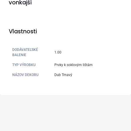
vonkajší
Vlastnosti
DODÁVATEĽSKÉ
1.00
BALENIE
TYP VÝROBKU
Prvky k soklovým lištám
NÁZOV DEKORU
Dub Tmavý