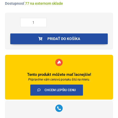
0,99 €.
0,59 €.
množstvo
Dostupnosť
77 na externom sklade
Prvky
Arbiton
MACK
Dub
Tmavý
12
PRIDAŤ DO KOŠÍKA
-
Roh
vonkajší
Tento produkt môžete mať lacnejšie!
Pripravíme vám cenovú ponuku šitú na mieru.
CHCEM LEPŠIU CENU