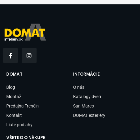
F
I
a
n
c
s
e
t
b
a
DOMAT
INFORMÁCIE
o
g
o
r
Blog
O nás
k
a
-
m
Montáž
Katalógy dverí
f
Predajňa Trenčín
San Marco
Kontakt
DOMAT exteriéry
Liate podlahy
VŠETKO O NÁKUPE