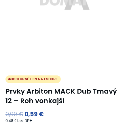
DOSTUPNÉ LEN NA ESHOPE
Prvky Arbiton MACK Dub Tmavý
12 – Roh vonkajší
Original
Current
0,99
€
0,59
€
price
price
0,48
€
bez DPH
was:
is: