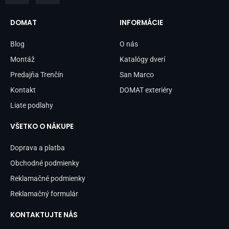
c
s
e
t
b
a
DOMAT
INFORMÁCIE
o
g
o
r
Blog
O nás
k
a
-
m
Montáž
Katalógy dverí
f
Predajňa Trenčín
San Marco
Kontakt
DOMAT exteriéry
Liate podlahy
VŠETKO O NÁKUPE
Doprava a platba
Obchodné podmienky
Reklamačné podmienky
Reklamačný formulár
KONTAKTUJTE NÁS