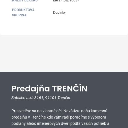
NÁZOV DEKORU
Biela (RAL 9003)
PRODUKTOVÁ
Doplnky
SKUPINA
Predajňa TRENČÍN
Soblahovská 3161,
91101 Trenčín.
Presvedčte sa na vlastné oči. Navštívte našu kamennú
predajňu v Trenčíne kde vám radi poradíme s výberom
podlahy alebo interiérových dverí podľa vašich potrieb a