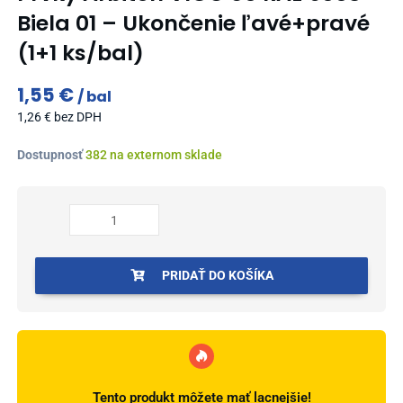
Biela 01 – Ukončenie ľavé+pravé
(1+1 ks/bal)
1,55
€
bal
1,26
€
bez DPH
množstvo
Dostupnosť
382 na externom sklade
Prvky
Arbiton
VIGO
80
RAL
9003
PRIDAŤ DO KOŠÍKA
Biela
01
-
Ukončenie
ľavé+pravé
(1+1
Tento produkt môžete mať lacnejšie!