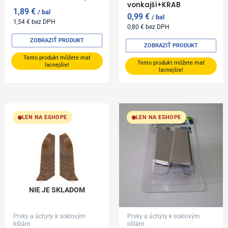
vonkajší+KRAB
1,89
€
bal
0,99
€
bal
1,54
€
bez DPH
0,80
€
bez DPH
ZOBRAZIŤ PRODUKT
ZOBRAZIŤ PRODUKT
Tento produkt môžete mať
Tento produkt môžete mať
lacnejšie!
lacnejšie!
LEN NA ESHOPE
LEN NA ESHOPE
NIE JE SKLADOM
Prvky a úchyty k soklovým
Prvky a úchyty k soklovým
lištám
lištám