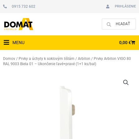
Preskočiť
0915 732 602
PRIHLÁSENIE
na
obsah
CAR
0,00
€
MENU
Domov
/
Prvky a úchyty k soklovým lištám
/
Arbiton
/ Prvky Arbiton VIGO 80
RAL 9003 Biela 01 – Ukončenie ľavé+pravé (1+1 ks/bal)