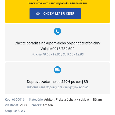
ks/bal)
Pripravíme vám cenovú ponuku šitú na mieru.
CHCEM LEPŠIU CENU
Chcete poradiť s nákupom alebo objednať telefonicky?
Volajte
0915 732 602
Po - Pia 10:00 - 18:00 | So 9:00 - 12:00
Doprava zadarmo od
240 €
po celej SR
Jednotná cena dopravy pre všetky typy podláh.
Kód:
6650016
Kategórie:
Arbiton
,
Prvky a úchyty k soklovým lištám
Vlastnosť:
VIGO
Značka:
Arbiton
Skupina: SLWY