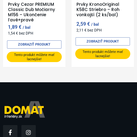
Prvky Cezar PREMIUM
Prvky KronoOriginal
Classic Dub Močiarny
K58C Striebro – Roh
M156 – Ukončenie
vonkajší (2 ks/bal)
ľavé+pravé
2,59
€
bal
1,89
€
bal
2,11
€
bez DPH
1,54
€
bez DPH
ZOBRAZIŤ PRODUKT
ZOBRAZIŤ PRODUKT
Tento produkt môžete mať
Tento produkt môžete mať
lacnejšie!
lacnejšie!
F
I
a
n