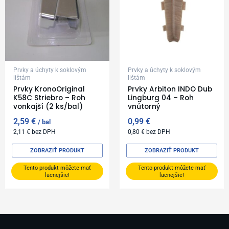
Prvky a úchyty k soklovým
Prvky a úchyty k soklovým
lištám
lištám
Prvky KronoOriginal
Prvky Arbiton INDO Dub
K58C Striebro – Roh
Lingburg 04 – Roh
vonkajší (2 ks/bal)
vnútorný
2,59
€
0,99
€
bal
2,11
€
bez DPH
0,80
€
bez DPH
ZOBRAZIŤ PRODUKT
ZOBRAZIŤ PRODUKT
Tento produkt môžete mať
Tento produkt môžete mať
lacnejšie!
lacnejšie!