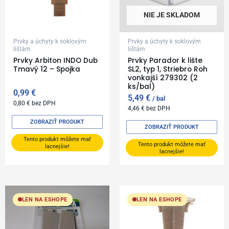
NIE JE SKLADOM
Prvky a úchyty k soklovým
Prvky a úchyty k soklovým
lištám
lištám
Prvky Arbiton INDO Dub
Prvky Parador k lište
Tmavý 12 – Spojka
SL2, typ 1, Striebro Roh
vonkajší 279302 (2
ks/bal)
0,99
€
5,49
€
bal
0,80
€
bez DPH
4,46
€
bez DPH
ZOBRAZIŤ PRODUKT
ZOBRAZIŤ PRODUKT
Tento produkt môžete mať
Tento produkt môžete mať
lacnejšie!
lacnejšie!
LEN NA ESHOPE
LEN NA ESHOPE