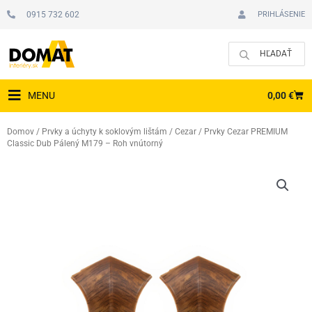
Preskočiť
0915 732 602
PRIHLÁSENIE
na
obsah
CAR
0,00
€
MENU
Domov
/
Prvky a úchyty k soklovým lištám
/
Cezar
/ Prvky Cezar PREMIUM
Classic Dub Pálený M179 – Roh vnútorný