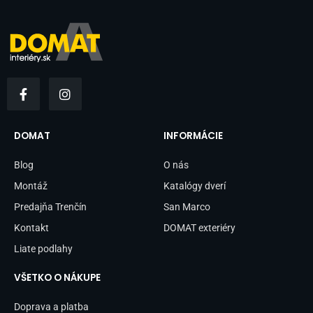
F
I
a
n
c
s
e
t
b
a
DOMAT
INFORMÁCIE
o
g
o
r
Blog
O nás
k
a
-
m
Montáž
Katalógy dverí
f
Predajňa Trenčín
San Marco
Kontakt
DOMAT exteriéry
Liate podlahy
VŠETKO O NÁKUPE
Doprava a platba