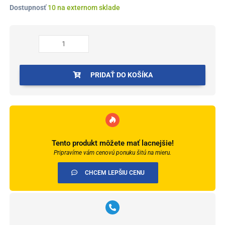
množstvo
Dostupnosť
10 na externom sklade
Prvky
Egger
58
"cubical"
Dub
sivý
PRIDAŤ DO KOŠÍKA
svetlý
-
Roh
vnútorný
1839950
Tento produkt môžete mať lacnejšie!
Pripravíme vám cenovú ponuku šitú na mieru.
CHCEM LEPŠIU CENU