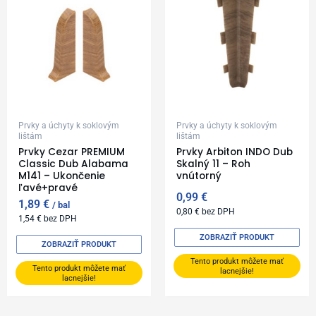
Prvky a úchyty k soklovým
Prvky a úchyty k soklovým
lištám
lištám
Prvky Cezar PREMIUM
Prvky Arbiton INDO Dub
Classic Dub Alabama
Skalný 11 – Roh
M141 – Ukončenie
vnútorný
ľavé+pravé
0,99
€
1,89
€
bal
0,80
€
bez DPH
1,54
€
bez DPH
ZOBRAZIŤ PRODUKT
ZOBRAZIŤ PRODUKT
Tento produkt môžete mať
Tento produkt môžete mať
lacnejšie!
lacnejšie!