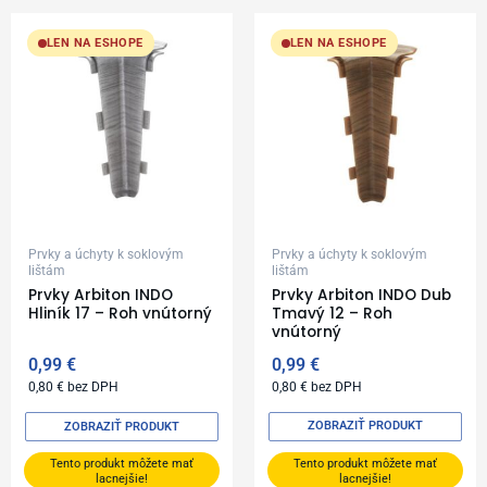
LEN NA ESHOPE
LEN NA ESHOPE
Prvky a úchyty k soklovým
Prvky a úchyty k soklovým
lištám
lištám
Prvky Arbiton INDO
Prvky Arbiton INDO Dub
Hliník 17 – Roh vnútorný
Tmavý 12 – Roh
vnútorný
0,99
€
0,99
€
0,80
€
bez DPH
0,80
€
bez DPH
ZOBRAZIŤ PRODUKT
ZOBRAZIŤ PRODUKT
Tento produkt môžete mať
Tento produkt môžete mať
lacnejšie!
lacnejšie!