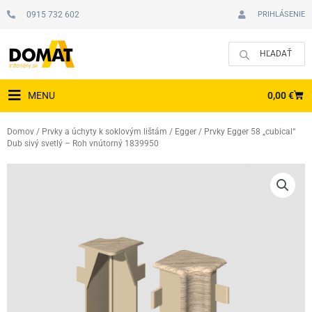
Preskočiť
0915 732 602
PRIHLÁSENIE
na
obsah
CAR
0,00
€
MENU
Domov
/
Prvky a úchyty k soklovým lištám
/
Egger
/ Prvky Egger 58 „cubical“
Dub sivý svetlý – Roh vnútorný 1839950