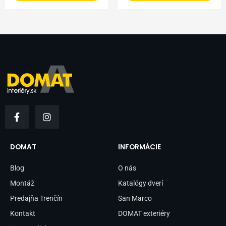
F
I
a
n
c
s
e
t
b
a
DOMAT
INFORMÁCIE
o
g
o
r
Blog
O nás
k
a
-
m
Montáž
Katalógy dverí
f
Predajňa Trenčín
San Marco
Kontakt
DOMAT exteriéry