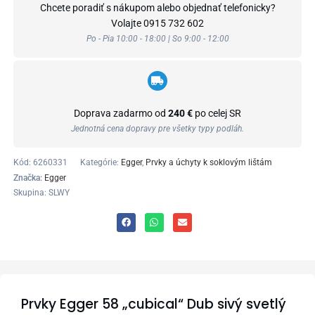
Chcete poradiť s nákupom alebo objednať telefonicky?
Volajte
0915 732 602
Po - Pia 10:00 - 18:00 | So 9:00 - 12:00
Doprava zadarmo od
240 €
po celej SR
Jednotná cena dopravy pre všetky typy podláh.
Kód:
6260331
Kategórie:
Egger
,
Prvky a úchyty k soklovým lištám
Značka:
Egger
Skupina: SLWY
Prvky Egger 58 „cubical“ Dub sivý svetlý