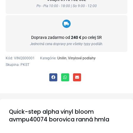
Po - Pia 10:00 - 18:00 | So 9:00 - 12:00
Doprava zadarmo od
240 €
po celej SR
Jednotná cena dopravy pre všetky typy podláh.
Kód:
VINQS00001
Kategórie:
Unilin
,
Vinylové podlahy
Skupina: PKST
Quick-step alpha vinyl bloom
avmpu40074 borovica ranná hmla