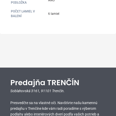
ÁNO
PODLOŽKA
POČET LAMIEL V
6 lamiel
BALENÍ
Predajňa TRENČÍN
Soblahovská 3161,
91101 Trenčín.
Presvedčte sa na vlastné oči. Navštívte našu kamennú
predajňu v Trenčíne kde vám radi poradíme s výberom
podlahy alebo interiérových dverí podľa vašich potrieb a