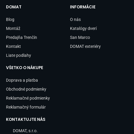
e
t
b
a
DOMAT
INFORMÁCIE
o
g
o
r
Blog
O nás
k
a
-
m
Montáž
Katalógy dverí
f
Predajňa Trenčín
San Marco
Kontakt
DOMAT exteriéry
Liate podlahy
VŠETKO O NÁKUPE
Doprava a platba
Obchodné podmienky
Reklamačné podmienky
Reklamačný formulár
KONTAKTUJTE NÁS
DOMAT, s.r.o.