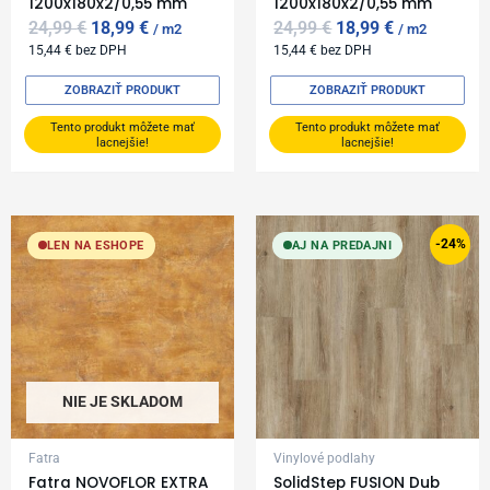
1200x180x2/0,55 mm
1200x180x2/0,55 mm
24,99
€
18,99
€
24,99
€
18,99
€
m2
m2
15,44
€
bez DPH
15,44
€
bez DPH
ZOBRAZIŤ PRODUKT
ZOBRAZIŤ PRODUKT
Tento produkt môžete mať
Tento produkt môžete mať
lacnejšie!
lacnejšie!
Original
Current
price
price
-24%
LEN NA ESHOPE
AJ NA PREDAJNI
was:
is:
24,99 €.
18,99 €.
NIE JE SKLADOM
Fatra
Vinylové podlahy
Fatra NOVOFLOR EXTRA
SolidStep FUSION Dub