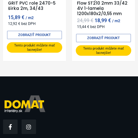
GRIT PVC role 2470-5
Flow ST210 2mm 33/42
šírka 2m, 34/43
4V 1-lamela
1200x180x2/0,55 mm
15,89
€
m2
24,99
€
18,99
€
m2
12,92
€
bez DPH
15,44
€
bez DPH
ZOBRAZIŤ PRODUKT
ZOBRAZIŤ PRODUKT
Tento produkt môžete mať
Tento produkt môžete mať
lacnejšie!
lacnejšie!
F
I
a
n
c
s