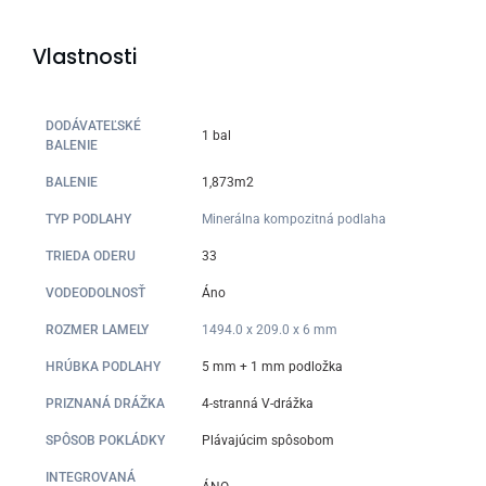
Vlastnosti
DODÁVATEĽSKÉ
1 bal
BALENIE
BALENIE
1,873m2
TYP PODLAHY
Minerálna kompozitná podlaha
TRIEDA ODERU
33
VODEODOLNOSŤ
Áno
ROZMER LAMELY
1494.0 x 209.0 x 6 mm
HRÚBKA PODLAHY
5 mm + 1 mm podložka
PRIZNANÁ DRÁŽKA
4-stranná V-drážka
SPÔSOB POKLÁDKY
Plávajúcim spôsobom
INTEGROVANÁ