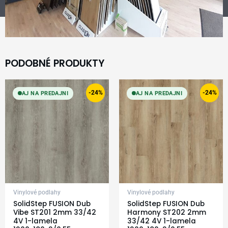
PODOBNÉ PRODUKTY
Original
Current
Original
Current
price
price
price
price
-24%
-24%
AJ NA PREDAJNI
AJ NA PREDAJNI
was:
is:
was:
is:
24,99 €.
18,99 €.
24,99 €.
18,99 €.
Vinylové podlahy
Vinylové podlahy
SolidStep FUSION Dub
SolidStep FUSION Dub
Vibe ST201 2mm 33/42
Harmony ST202 2mm
4V 1-lamela
33/42 4V 1-lamela