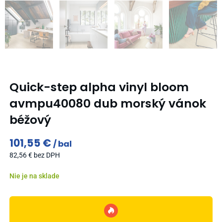
Quick-step alpha vinyl bloom
avmpu40080 dub morský vánok
béžový
101,55
€
bal
82,56
€
bez DPH
Nie je na sklade