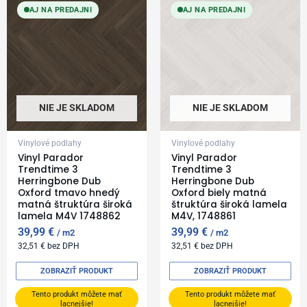
AJ NA PREDAJNI
AJ NA PREDAJNI
NIE JE SKLADOM
NIE JE SKLADOM
Vinylové podlahy
Vinylové podlahy
Vinyl Parador
Vinyl Parador
Trendtime 3
Trendtime 3
Herringbone Dub
Herringbone Dub
Oxford tmavo hnedý
Oxford biely matná
matná štruktúra široká
štruktúra široká lamela
lamela M4V 1748862
M4V, 1748861
39,99
€
39,99
€
m2
m2
32,51
€
bez DPH
32,51
€
bez DPH
ZOBRAZIŤ PRODUKT
ZOBRAZIŤ PRODUKT
Tento produkt môžete mať
Tento produkt môžete mať
lacnejšie!
lacnejšie!