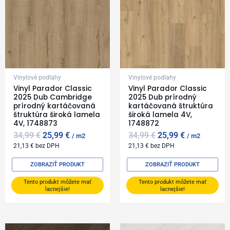
Vinylové podlahy
Vinylové podlahy
Vinyl Parador Classic
Vinyl Parador Classic
2025 Dub Cambridge
2025 Dub prírodný
prírodný kartáčovaná
kartáčovaná štruktúra
štruktúra široká lamela
široká lamela 4V,
4V, 1748873
1748872
34,99
€
25,99
€
34,99
€
25,99
€
m2
m2
21,13
€
bez DPH
21,13
€
bez DPH
ZOBRAZIŤ PRODUKT
ZOBRAZIŤ PRODUKT
Tento produkt môžete mať
Tento produkt môžete mať
lacnejšie!
lacnejšie!