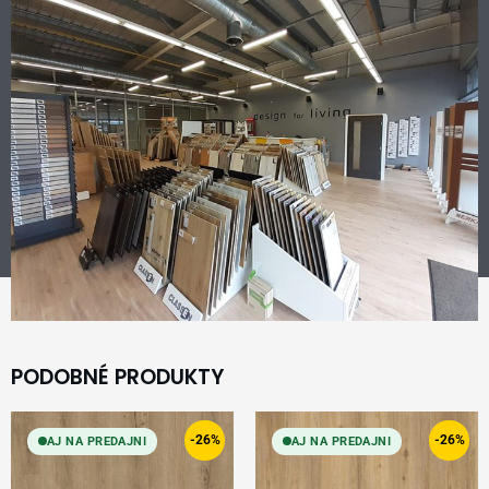
PODOBNÉ PRODUKTY
Original
Current
Original
Current
price
price
price
price
-26%
-26%
AJ NA PREDAJNI
AJ NA PREDAJNI
was:
is:
was:
is:
34,99 €.
25,99 €.
34,99 €.
25,99 €.