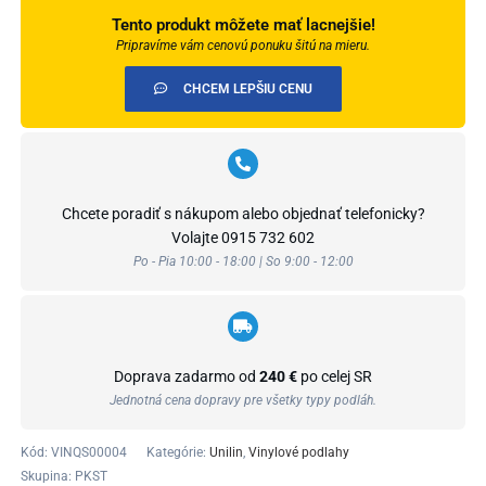
Tento produkt môžete mať lacnejšie!
Pripravíme vám cenovú ponuku šitú na mieru.
CHCEM LEPŠIU CENU
Chcete poradiť s nákupom alebo objednať telefonicky?
Volajte
0915 732 602
Po - Pia 10:00 - 18:00 | So 9:00 - 12:00
Doprava zadarmo od
240 €
po celej SR
Jednotná cena dopravy pre všetky typy podláh.
Kód:
VINQS00004
Kategórie:
Unilin
,
Vinylové podlahy
Skupina: PKST