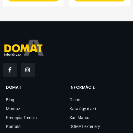
F
I
a
n
c
s
e
t
b
a
DOMAT
INFORMÁCIE
o
g
o
r
Blog
O nás
k
a
-
m
Montáž
Katalógy dverí
f
Predajňa Trenčín
San Marco
Kontakt
DOMAT exteriéry