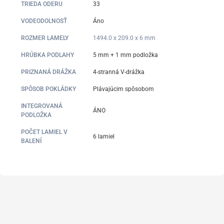
TRIEDA ODERU
33
VODEODOLNOSŤ
Áno
ROZMER LAMELY
1494.0 x 209.0 x 6 mm
HRÚBKA PODLAHY
5 mm + 1 mm podložka
PRIZNANÁ DRÁŽKA
4-stranná V-drážka
SPÔSOB POKLÁDKY
Plávajúcim spôsobom
INTEGROVANÁ
ÁNO
PODLOŽKA
POČET LAMIEL V
6 lamiel
BALENÍ