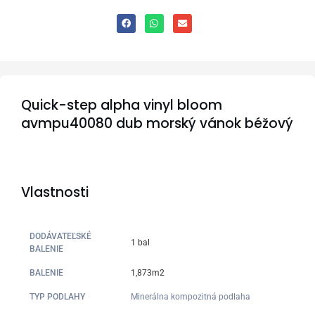
Quick-step alpha vinyl bloom
avmpu40080 dub morský vánok béžový
Vlastnosti
DODÁVATEĽSKÉ
1 bal
BALENIE
BALENIE
1,873m2
TYP PODLAHY
Minerálna kompozitná podlaha