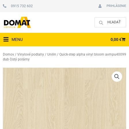
Preskočiť
0915 732 602
PRIHLÁSENIE
na
obsah
CAR
0,00
€
MENU
Domov
/
Vinylové podlahy
/
Unilin
/ Quick-step alpha vinyl bloom avmpu40099
dub čistý polárny