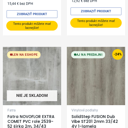
12,92
€
bez DPH
15,44
€
bez DPH
ZOBRAZIŤ PRODUKT
ZOBRAZIŤ PRODUKT
Tento produkt môžete mať
Tento produkt môžete mať
lacnejšie!
lacnejšie!
Original
Current
price
price
-24%
LEN NA ESHOPE
AJ NA PREDAJNI
was:
is:
24,99 €.
18,99 €.
NIE JE SKLADOM
Fatra
Vinylové podlahy
Fatra NOVOFLOR EXTRA
SolidStep FUSION Dub
COMET PVC role 2539-
Vibe ST201 2mm 33/42
52 šírka 2m, 34/43
4V 1-lamela