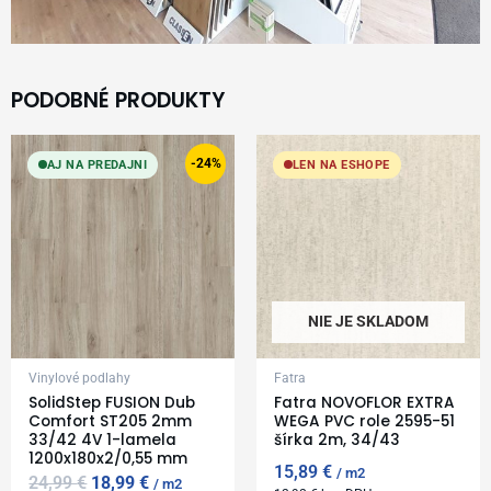
PODOBNÉ PRODUKTY
Original
Current
price
price
-24%
AJ NA PREDAJNI
LEN NA ESHOPE
was:
is:
24,99 €.
18,99 €.
NIE JE SKLADOM
Vinylové podlahy
Fatra
SolidStep FUSION Dub
Fatra NOVOFLOR EXTRA
Comfort ST205 2mm
WEGA PVC role 2595-51
33/42 4V 1-lamela
šírka 2m, 34/43
1200x180x2/0,55 mm
15,89
€
m2
24,99
€
18,99
€
m2