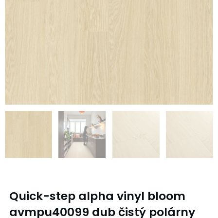
Quick-step alpha vinyl bloom
avmpu40099 dub čistý polárny