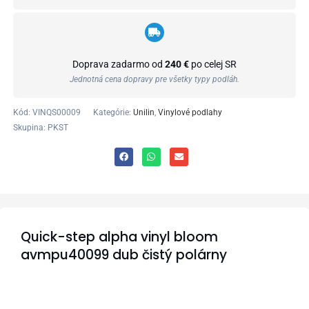
Doprava zadarmo od
240 €
po celej SR
Jednotná cena dopravy pre všetky typy podláh.
Kód:
VINQS00009
Kategórie:
Unilin
,
Vinylové podlahy
Skupina: PKST
Quick-step alpha vinyl bloom
avmpu40099 dub čistý polárny