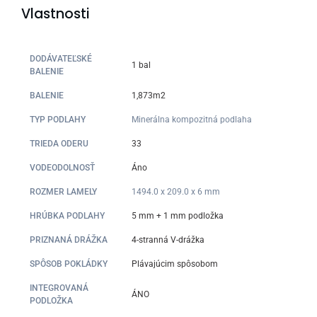
Vlastnosti
DODÁVATEĽSKÉ
1 bal
BALENIE
BALENIE
1,873m2
TYP PODLAHY
Minerálna kompozitná podlaha
TRIEDA ODERU
33
VODEODOLNOSŤ
Áno
ROZMER LAMELY
1494.0 x 209.0 x 6 mm
HRÚBKA PODLAHY
5 mm + 1 mm podložka
PRIZNANÁ DRÁŽKA
4-stranná V-drážka
SPÔSOB POKLÁDKY
Plávajúcim spôsobom
INTEGROVANÁ
ÁNO
PODLOŽKA