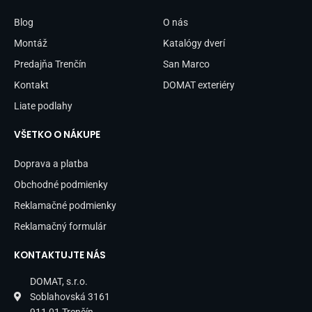
o
g
o
r
Blog
O nás
k
a
-
m
Montáž
Katalógy dverí
f
Predajňa Trenčín
San Marco
Kontakt
DOMAT exteriéry
Liate podlahy
VŠETKO O NÁKUPE
Doprava a platba
Obchodné podmienky
Reklamačné podmienky
Reklamačný formulár
KONTAKTUJTE NÁS
DOMAT, s.r.o.
Soblahovská 3161